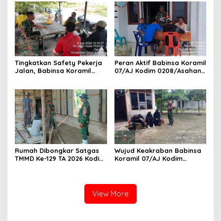
Masyarakat Binaan
Siswa-siswi MAN1 Kota
Tanjung Balai
Tingkatkan Safety Pekerja
Peran Aktif Babinsa Koramil
Jalan, Babinsa Koramil
07/AJ Kodim 0208/Asahan
17/DB Kodim 0208/Asahan
Laksanakan Pul Data Ter Di
Gelar Komsos Bersama Tim
Kantor Desa Air Joman
Pemotong Rumput Dinas PU
Rumah Dibongkar Satgas
Wujud Keakraban Babinsa
TMMD Ke-129 TA 2026 Kodim
Koramil 07/AJ Kodim
0208/Asahan, Bapak
0208/Asahan Gelar Komsos
Samsul Bahri Bahagia
Dengan Warga Masyarakat
Impiannya Miliki Rumah
Layak Huni Segera
View More
Terwujud