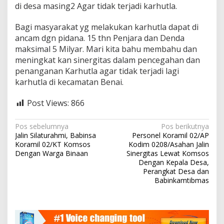
di desa masing2 Agar tidak terjadi karhutla.
g
k
a
Bagi masyarakat yg melakukan karhutla dapat di
P
ancam dgn pidana. 15 thn Penjara dan Denda
e
maksimal 5 Milyar. Mari kita bahu membahu dan
n
meningkat kan sinergitas dalam pencegahan dan
a
n
penanganan Karhutla agar tidak terjadi lagi
g
karhutla di kecamatan Benai.
a
n
Post Views:
866
a
n
d
N
Pos sebelumnya
Pos berikutnya
a
Jalin Silaturahmi, Babinsa
Personel Koramil 02/AP
a
n
Koramil 02/KT Komsos
Kodim 0208/Asahan Jalin
P
v
Dengan Warga Binaan
Sinergitas Lewat Komsos
e
Dengan Kepala Desa,
i
n
Perangkat Desa dan
c
Babinkamtibmas
g
e
a
g
a
s
h
a