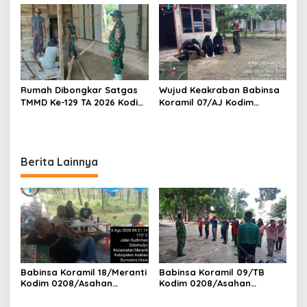
Gelar Komsos Bersama Tim
Kantor Desa Air Joman
Pemotong Rumput Dinas PU
Rumah Dibongkar Satgas
Wujud Keakraban Babinsa
TMMD Ke-129 TA 2026 Kodim
Koramil 07/AJ Kodim
0208/Asahan, Bapak
0208/Asahan Gelar Komsos
Samsul Bahri Bahagia
Dengan Warga Masyarakat
Impiannya Miliki Rumah
Layak Huni Segera
Berita Lainnya
Terwujud
Babinsa Koramil 18/Meranti
Babinsa Koramil 09/TB
Kodim 0208/Asahan
Kodim 0208/Asahan
Pererat Silaturahmi Lewat
Tanamkan Cinta Tanah Air
Komsos Dengan Warga
Lewat Wasbang Kepada