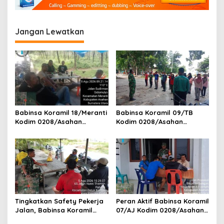
i
n
p
K
A
o
Jangan Lewatkan
R
s
H
U
T
L
A
Babinsa Koramil 18/Meranti
Babinsa Koramil 09/TB
Kodim 0208/Asahan
Kodim 0208/Asahan
Pererat Silaturahmi Lewat
Tanamkan Cinta Tanah Air
Komsos Dengan Warga
Lewat Wasbang Kepada
Masyarakat Binaan
Siswa-siswi MAN1 Kota
Tanjung Balai
Tingkatkan Safety Pekerja
Peran Aktif Babinsa Koramil
Jalan, Babinsa Koramil
07/AJ Kodim 0208/Asahan
17/DB Kodim 0208/Asahan
Laksanakan Pul Data Ter Di