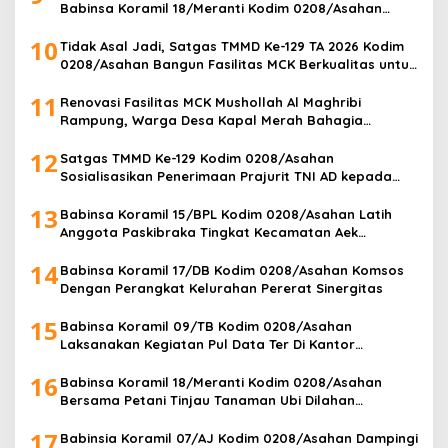
Babinsa Koramil 18/Meranti Kodim 0208/Asahan
Bersama Perangkat Desa Pasang Umbul-Umbul
10
Tidak Asal Jadi, Satgas TMMD Ke-129 TA 2026 Kodim
0208/Asahan Bangun Fasilitas MCK Berkualitas untuk
Warga Desa Kapal Merah
11
Renovasi Fasilitas MCK Mushollah Al Maghribi
Rampung, Warga Desa Kapal Merah Bahagia
Rasakan Manfaat Program TMMD Ke-129 Kodim
12
0208/Asahan
Satgas TMMD Ke-129 Kodim 0208/Asahan
Sosialisasikan Penerimaan Prajurit TNI AD kepada
Masyarakat Desa Kapal Merah
13
Babinsa Koramil 15/BPL Kodim 0208/Asahan Latih
Anggota Paskibraka Tingkat Kecamatan Aek
Songsongan
14
Babinsa Koramil 17/DB Kodim 0208/Asahan Komsos
Dengan Perangkat Kelurahan Pererat Sinergitas
15
Babinsa Koramil 09/TB Kodim 0208/Asahan
Laksanakan Kegiatan Pul Data Ter Di Kantor
Kelurahan
16
Babinsa Koramil 18/Meranti Kodim 0208/Asahan
Bersama Petani Tinjau Tanaman Ubi Dilahan
Pertanian
17
Babinsia Koramil 07/AJ Kodim 0208/Asahan Dampingi