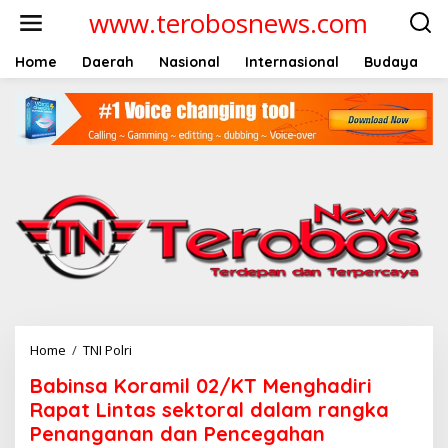
L
www.terobosnews.com
e
w
a
Home
Daerah
Nasional
Internasional
Budaya
t
i
k
e
k
o
n
t
e
n
Home
/
TNI Polri
B
a
Babinsa Koramil 02/KT Menghadiri
b
i
Rapat Lintas sektoral dalam rangka
n
Penanganan dan Pencegahan
s