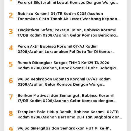
Pererat Silaturahmi Lewat Komsos Dengan Warga
Masyarakat Binaan
2
Babinsa Koramil 09/TB Kodim 0208/Asahan
Tanamkan Cinta Tanah Air Lewat Wasbang Kepada
Siswa-siswi MAN1 Kota Tanjung Balai
3
Tingkatkan Safety Pekerja Jalan, Babinsa Koramil
17/DB Kodim 0208/Asahan Gelar Komsos Bersama
Tim Pemotong Rumput Dinas PU
4
Peran Aktif Babinsa Koramil 07/AJ Kodim
0208/Asahan Laksanakan Pul Data Ter Di Kantor
Desa Air Joman
5
Rumah Dibongkar Satgas TMMD Ke-129 TA 2026
Kodim 0208/Asahan, Bapak Samsul Bahri Bahagia
Impiannya Miliki Rumah Layak Huni Segera Terwujud
6
Wujud Keakraban Babinsa Koramil 07/AJ Kodim
0208/Asahan Gelar Komsos Dengan Warga
Masyarakat
7
Berikan Motivasi dan Semangat, Babinsa Koramil
17/DB Kodim 0208/Asahan Gelar Komsos dengan
Pelajar Tim Drum Band
8
Terapkan Pola Hidup Bersih, Babinsa Koramil 09/TB
Kodim 0208/Asahan Bersama DLH Tanjungbalai dan
Warga Gelar Gotong Royong Lingkungan
9
Wujud Sinergitas dan Semarakkan HUT RI ke-81,