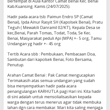
Bertempat di Aula Kantor Camat Benai Kec. Benai
p
Kab.Kuansing. Kamis (24/07/2025).
a
t
L
Hadir pada acara tsb: Paimun Endro SP (Camat
i
Benai), Ipda Ainur Rasyit SH (Kapolsek Benai), Pratu
n
Teguh ( Mewakili Danramil 02/KT), Kepala Desa se
t
kec,Benai, Parah Tomas, Todat, Toda, Se Kec.
a
Benai, Masyarakat peduli Api (MPA) +- 5 org, Tamu
s
s
Undangan yg hadir +- 45 org
e
k
Tertib Acara sbb : Pembukaan, Pembacaan Doa,
t
Sambutan dari kapolsek Benai, Foto Bersama,
o
Penutup.
r
a
l
Arahan Camat Benai : Pak Camat mengucapkan
d
Terimakasih atas semua undangan yang sudah
a
bisa menyempatkan hadir pada acara
l
penangulangan KARHUTLA pagi Hari ini. Kita hadir
a
m
di sini adalah untuk mensolialisasikan kepada
r
warga dengan terus menerus agar tidak membuka
a
lahan dgn cara membakar. Mari kita saling menjaga
n