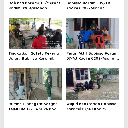
Babinsa Koramil 18/Meranti
Babinsa Koramil 09/TB
Kodim 0208/Asahan
Kodim 0208/Asahan
Pererat Silaturahmi Lewat
Tanamkan Cinta Tanah Air
Komsos Dengan Warga
Lewat Wasbang Kepada
Masyarakat Binaan
Siswa-siswi MAN1 Kota
Tanjung Balai
Tingkatkan Safety Pekerja
Peran Aktif Babinsa Koramil
Jalan, Babinsa Koramil
07/AJ Kodim 0208/Asahan
17/DB Kodim 0208/Asahan
Laksanakan Pul Data Ter Di
Gelar Komsos Bersama Tim
Kantor Desa Air Joman
Pemotong Rumput Dinas PU
Rumah Dibongkar Satgas
Wujud Keakraban Babinsa
TMMD Ke-129 TA 2026 Kodim
Koramil 07/AJ Kodim
0208/Asahan, Bapak
0208/Asahan Gelar Komsos
Samsul Bahri Bahagia
Dengan Warga Masyarakat
Impiannya Miliki Rumah