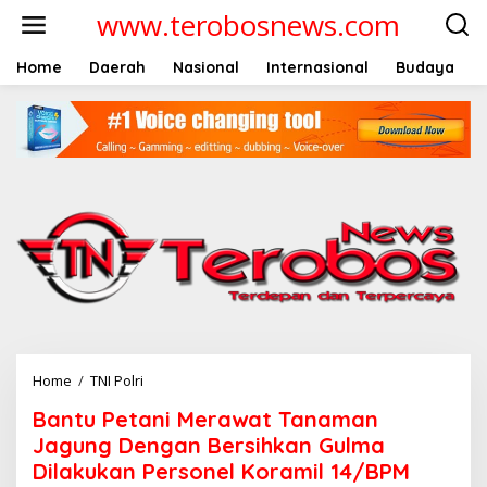
L
www.terobosnews.com
e
w
a
Home
Daerah
Nasional
Internasional
Budaya
t
i
k
e
k
o
n
t
e
n
Home
/
TNI Polri
B
a
Bantu Petani Merawat Tanaman
n
t
Jagung Dengan Bersihkan Gulma
u
Dilakukan Personel Koramil 14/BPM
P