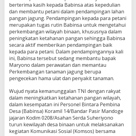
D
berterima kasih kepada Babinsa atas kepedulian
e
dan membantu petani dalam pendampingan lahan
n
pangan jagung. Pendampingan kepada para petani
g
merupakan tugas rutin Babinsa untuk mengetahui
a
n
perkembangan wilayah binaan, khususnya dalam
B
peningkatan ketahanan pangan sehingga Babinsa
e
secara aktif memberikan pendampingan baik
r
kepada para petani. Dalam pendampingannya kali
s
ini, Babinsa tersebut sedang membantu bapak
i
h
Maryono dalam perawatan dan memantau
k
Perkembangan tanaman jagung berupa
a
pengecekan hama ulat dan penyakit tanaman.
n
G
Wujud nyata kemanunggalan TNI dengan rakyat
u
l
dalam meningkatkan ketahanan pangan wilayah,
m
dalam kesempatan ini Personel Bintara Pembina
a
Desa (Babinsa) Koramil 14/Bandar Pasir Mandoge
D
jajaran Kodim 0208/Asahan Serda Suheriyono
i
l
turun kewilayah desa binaan untuk melaksanakan
a
kegiatan Komunikasi Sosial (Komsos) bersama
k