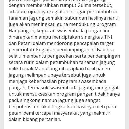
K
dengan membersihkan rumput Gulma tersebut,
o
adapun tujuannya kegiatan ini agar pertumbuhan
d
tanaman jagung semakin subur dan hasilnya nanti
i
juga akan meningkat, guna mendukung program
m
Hanpangan, kegiatan swasembada pangan ini
0
2
diharapkan mampu menciptakan sinergitas TNI
0
dan Petani dalam mendorong pencapaian target
8
pemerintah. Kegiatan pendampingan ini Babinsa
/
selalu membantu pengecekan serta pendampingan
A
s
secara rutin dalam petumbuhan tanaman jagung
a
milik bapak Manullang diharapkan hasil panen
h
jagung melimpah,upaya tersebut juga untuk
a
menjaga keberhasilan program swasembada
n
pangan, termasuk swasembada jagung mengingat
untuk mensukseskan program pangan tidak hanya
padi, singkong namun jagung juga sangat
berpotensi untuk ditingkatkan hasilnya oleh para
petani demi tercapai masyarakat yang makmur
dalam bidang pertanian.