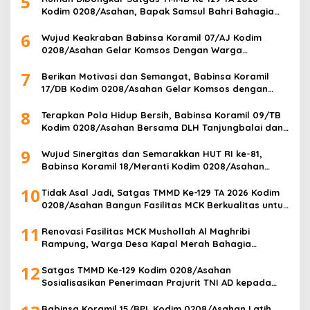
5
Kodim 0208/Asahan, Bapak Samsul Bahri Bahagia
Impiannya Miliki Rumah Layak Huni Segera Terwujud
6
Wujud Keakraban Babinsa Koramil 07/AJ Kodim
0208/Asahan Gelar Komsos Dengan Warga
Masyarakat
7
Berikan Motivasi dan Semangat, Babinsa Koramil
17/DB Kodim 0208/Asahan Gelar Komsos dengan
Pelajar Tim Drum Band
8
Terapkan Pola Hidup Bersih, Babinsa Koramil 09/TB
Kodim 0208/Asahan Bersama DLH Tanjungbalai dan
Warga Gelar Gotong Royong Lingkungan
9
Wujud Sinergitas dan Semarakkan HUT RI ke-81,
Babinsa Koramil 18/Meranti Kodim 0208/Asahan
Bersama Perangkat Desa Pasang Umbul-Umbul
10
Tidak Asal Jadi, Satgas TMMD Ke-129 TA 2026 Kodim
0208/Asahan Bangun Fasilitas MCK Berkualitas untuk
Warga Desa Kapal Merah
11
Renovasi Fasilitas MCK Mushollah Al Maghribi
Rampung, Warga Desa Kapal Merah Bahagia
Rasakan Manfaat Program TMMD Ke-129 Kodim
12
0208/Asahan
Satgas TMMD Ke-129 Kodim 0208/Asahan
Sosialisasikan Penerimaan Prajurit TNI AD kepada
Masyarakat Desa Kapal Merah
Babinsa Koramil 15/BPL Kodim 0208/Asahan Latih