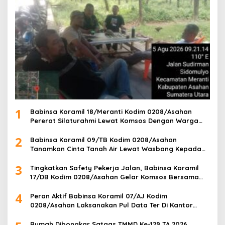
1
Babinsa Koramil 18/Meranti Kodim 0208/Asahan
Pererat Silaturahmi Lewat Komsos Dengan Warga
Masyarakat Binaan
2
Babinsa Koramil 09/TB Kodim 0208/Asahan
Tanamkan Cinta Tanah Air Lewat Wasbang Kepada
Siswa-siswi MAN1 Kota Tanjung Balai
3
Tingkatkan Safety Pekerja Jalan, Babinsa Koramil
17/DB Kodim 0208/Asahan Gelar Komsos Bersama
Tim Pemotong Rumput Dinas PU
4
Peran Aktif Babinsa Koramil 07/AJ Kodim
0208/Asahan Laksanakan Pul Data Ter Di Kantor
Desa Air Joman
Rumah Dibongkar Satgas TMMD Ke-129 TA 2026