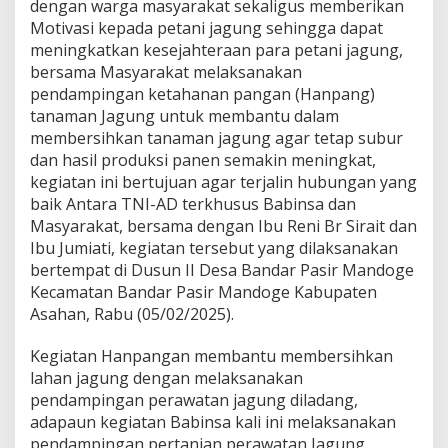
dengan warga masyarakat sekaligus memberikan
u
Motivasi kepada petani jagung sehingga dapat
k
meningkatkan kesejahteraan para petani jagung,
a
n
bersama Masyarakat melaksanakan
P
pendampingan ketahanan pangan (Hanpang)
e
tanaman Jagung untuk membantu dalam
r
membersihkan tanaman jagung agar tetap subur
s
o
dan hasil produksi panen semakin meningkat,
n
kegiatan ini bertujuan agar terjalin hubungan yang
e
baik Antara TNI-AD terkhusus Babinsa dan
l
Masyarakat, bersama dengan Ibu Reni Br Sirait dan
K
Ibu Jumiati, kegiatan tersebut yang dilaksanakan
o
r
bertempat di Dusun II Desa Bandar Pasir Mandoge
a
Kecamatan Bandar Pasir Mandoge Kabupaten
m
Asahan, Rabu (05/02/2025).
i
l
Kegiatan Hanpangan membantu membersihkan
1
4
lahan jagung dengan melaksanakan
/
pendampingan perawatan jagung diladang,
B
adapaun kegiatan Babinsa kali ini melaksanakan
P
pendampingan pertanian perawatan Jagung
M