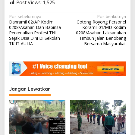
Post Views:
1,525
N
Pos sebelumnya
Pos berikutnya
Danramil 02/AP Kodim
Gotong Royong Personel
a
0208/Asahan Dan Babinsa
Koramil 01/MD Kodim
v
Perkenalkan Profesi TNI
0208/Asahan Laksanakan
Sejak Usia Dini Di Sekolah
Timbun Jalan Berlobang
i
TK IT AULIA
Bersama Masyarakat
g
a
s
i
p
Jangan Lewatkan
o
s