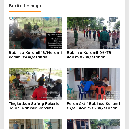
Layak Huni Segera
Berita Lainnya
Terwujud
Babinsa Koramil 18/Meranti
Babinsa Koramil 09/TB
Kodim 0208/Asahan
Kodim 0208/Asahan
Pererat Silaturahmi Lewat
Tanamkan Cinta Tanah Air
Komsos Dengan Warga
Lewat Wasbang Kepada
Masyarakat Binaan
Siswa-siswi MAN1 Kota
Tanjung Balai
Tingkatkan Safety Pekerja
Peran Aktif Babinsa Koramil
Jalan, Babinsa Koramil
07/AJ Kodim 0208/Asahan
17/DB Kodim 0208/Asahan
Laksanakan Pul Data Ter Di
Gelar Komsos Bersama Tim
Kantor Desa Air Joman
Pemotong Rumput Dinas PU