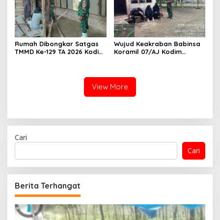
Rumah Dibongkar Satgas
Wujud Keakraban Babinsa
TMMD Ke-129 TA 2026 Kodim
Koramil 07/AJ Kodim
0208/Asahan, Bapak
0208/Asahan Gelar Komsos
Samsul Bahri Bahagia
Dengan Warga Masyarakat
Impiannya Miliki Rumah
Layak Huni Segera
View More
Terwujud
Cari
Cari
Berita Terhangat