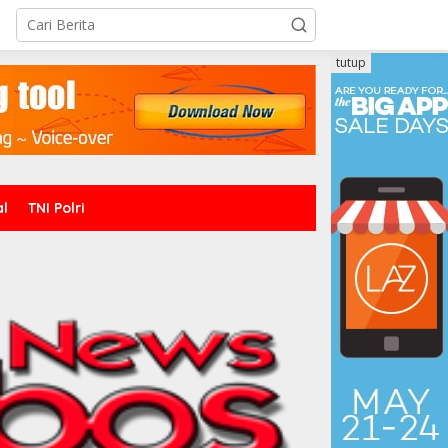
tutup
al
TNI Polri