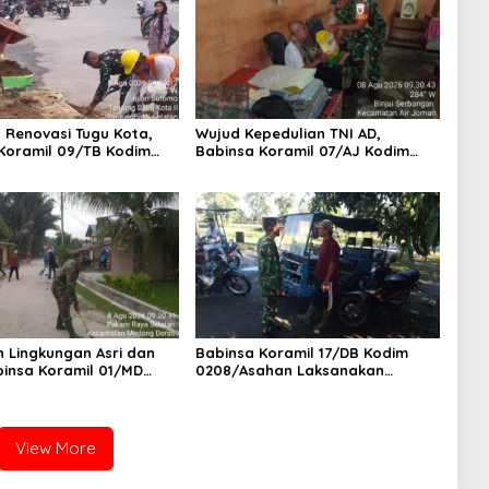
 Renovasi Tugu Kota,
Wujud Kepedulian TNI AD,
Koramil 09/TB Kodim
Babinsa Koramil 07/AJ Kodim
ahan Bersama Warga
0208/Asahan Anjangsana dan
Tanjungbalai Gelar
Serahkan Bantuan Tali Kasih
Royong
Kepada Lansia Usia 97 Tahun
 Lingkungan Asri dan
Babinsa Koramil 17/DB Kodim
binsa Koramil 01/MD
0208/Asahan Laksanakan
208/Asahan Ajak Warga
Komsos Bersama Dengan Abang
aya Selatan Gotong
Becak
View More