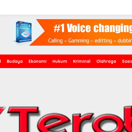
l
Budaya
Ekonomi
Hukum
Kriminal
Olahraga
Sosi