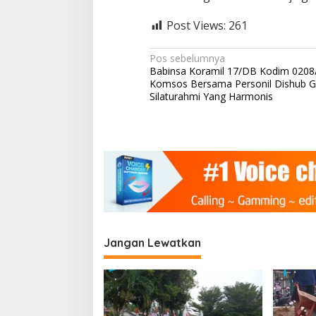
g
a
Post Views:
261
n
N
Pos sebelumnya
Babinsa Koramil 17/DB Kodim 0208
a
Komsos Bersama Personil Dishub Gu
v
Silaturahmi Yang Harmonis
i
g
a
s
i
p
o
Jangan Lewatkan
s