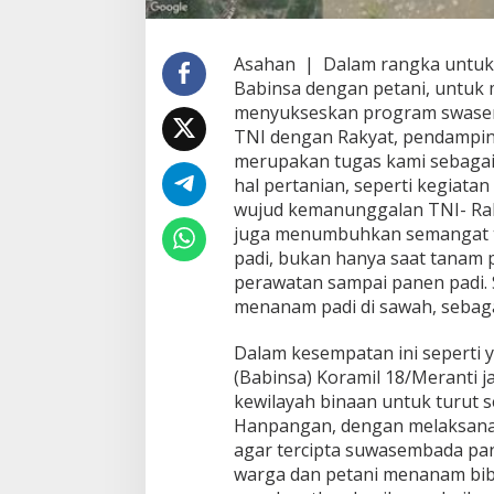
i
l
1
Asahan | Dalam rangka untuk 
8
Babinsa dengan petani, untuk
/
M
menyukseskan program swase
e
TNI dengan Rakyat, pendamping
r
merupakan tugas kami sebagai
a
hal pertanian, seperti kegiat
n
t
wujud kemanunggalan TNI- Rak
i
juga menumbuhkan semangat ti
K
padi, bukan hanya saat tanam p
o
perawatan sampai panen padi. S
d
menanam padi di sawah, sebaga
i
m
0
Dalam kesempatan ini seperti 
2
(Babinsa) Koramil 18/Meranti 
0
kewilayah binaan untuk turut
8
Hanpangan, dengan melaksana
/
A
agar tercipta suwasembada pa
s
warga dan petani menanam bibi
a