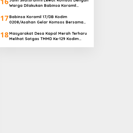
16
Warga Dilakukan Babinsa Koramil
09/TB Kodim 0208/Asahan
17
Babinsa Koramil 17/DB Kodim
0208/Asahan Gelar Komsos Bersama
Dengan Tukang Bangunan
18
Masyarakat Desa Kapal Merah Terharu
Melihat Satgas TMMD Ke-129 Kodim
0208/Asahan Bekerja Siang Malam Demi
Renovasi Mushollah Al Maghribi