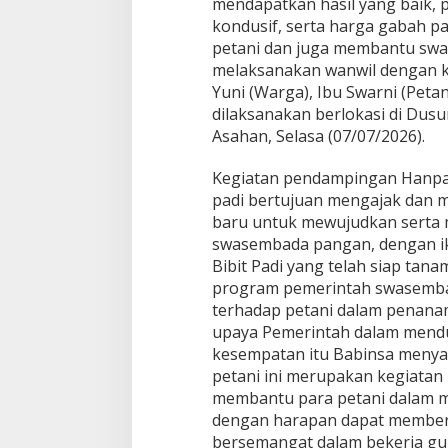
mendapatkan hasil yang baik, p
h
kondusif, serta harga gabah p
a
n
petani dan juga membantu sw
T
melaksanakan wanwil dengan 
i
Yuni (Warga), Ibu Swarni (Peta
n
dilaksanakan berlokasi di Du
g
Asahan, Selasa (07/07/2026).
k
a
t
Kegiatan pendampingan Hanp
k
padi bertujuan mengajak dan 
a
baru untuk mewujudkan serta
n
swasembada pangan, dengan i
K
e
Bibit Padi yang telah siap ta
t
program pemerintah swasemb
a
terhadap petani dalam penana
h
upaya Pemerintah dalam men
a
n
kesempatan itu Babinsa meny
a
petani ini merupakan kegiatan
n
membantu para petani dalam m
P
dengan harapan dapat memberika
a
bersemangat dalam bekerja g
n