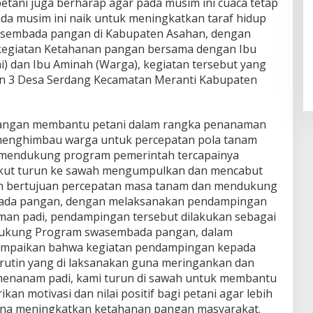
etani juga berharap agar pada musim ini cuaca tetap
ada musim ini naik untuk meningkatkan taraf hidup
asembada pangan di Kabupaten Asahan, dengan
kegiatan Ketahanan pangan bersama dengan Ibu
ni) dan Ibu Aminah (Warga), kegiatan tersebut yang
sun 3 Desa Serdang Kecamatan Meranti Kabupaten
angan membantu petani dalam rangka penanaman
menghimbau warga untuk percepatan pola tanam
 mendukung program pemerintah tercapainya
kut turun ke sawah mengumpulkan dan mencabut
nam bertujuan percepatan masa tanam dan mendukung
ada pangan, dengan melaksanakan pendampingan
man padi, pendampingan tersebut dilakukan sebagai
dukung Program swasembada pangan, dalam
ampaikan bahwa kegiatan pendampingan kepada
 rutin yang di laksanakan guna meringankan dan
enanam padi, kami turun di sawah untuk membantu
n motivasi dan nilai positif bagi petani agar lebih
una meningkatkan ketahanan pangan masyarakat.