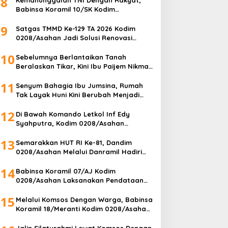
8
Babinsa Koramil 10/SK Kodim
0208/Asahan Bantu (Cor) Bangun
9
Rumah Warga
Satgas TMMD Ke-129 TA 2026 Kodim
0208/Asahan Jadi Solusi Renovasi
Mushollah Al Maghribi yang Mulai Rapuh
10
Sebelumnya Berlantaikan Tanah
Beralaskan Tikar, Kini Ibu Paijem Nikmati
Lantai Rumah yang Layak Berkat
11
Satgas TMMD Ke-129 Kodim
Senyum Bahagia Ibu Jumsina, Rumah
0208/Asahan
Tak Layak Huni Kini Berubah Menjadi
Hunian yang Nyaman Berkat TMMD ke-
12
129 Kodim 0208/Asahan
Di Bawah Komando Letkol Inf Edy
Syahputra, Kodim 0208/Asahan
Konsisten Berbagi Kebahagiaan dengan
13
Masyarakat
Semarakkan HUT RI Ke-81, Dandim
0208/Asahan Melalui Danramil Hadiri
Aksi Donor Darah di Kantor Kemenag
14
Asahan
Babinsa Koramil 07/AJ Kodim
0208/Asahan Laksanakan Pendataan
Stunting Dengan Pegawai Kesehatan Di
15
Puskesmas
Melalui Komsos Dengan Warga, Babinsa
Koramil 18/Meranti Kodim 0208/Asahan
Himbau Jaga ebersihan Dan Kamtibmas
Jalin Silaturahmi Lewat Komsos Dengan