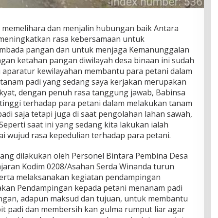
memelihara dan menjalin hubungan baik Antara
 meningkatkan rasa kebersamaan untuk
mbada pangan dan untuk menjaga Kemanunggalan
an ketahan pangan diwilayah desa binaan ini sudah
 aparatur kewilayahan membantu para petani dalam
an tanam padi yang sedang saya kerjakan merupakan
yat, dengan penuh rasa tanggung jawab, Babinsa
nggi terhadap para petani dalam melakukan tanam
adi saja tetapi juga di saat pengolahan lahan sawah,
eperti saat ini yang sedang kita lakukan ialah
i wujud rasa kepedulian terhadap para petani.
yang dilakukan oleh Personel Bintara Pembina Desa
jajaran Kodim 0208/Asahan Serda Winanda turun
 serta melaksanakan kegiatan pendampingan
kan Pendampingan kepada petani menanam padi
ngan, adapun maksud dan tujuan, untuk membantu
t padi dan membersih kan gulma rumput liar agar