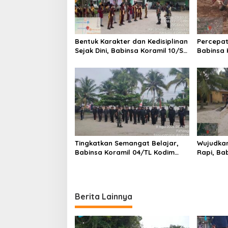
Bentuk Karakter dan Kedisiplinan
Percepat
Sejak Dini, Babinsa Koramil 10/SK
Babinsa 
Kodim 0208/Asahan Beri
0208/As
Pelatihan PBB dan Etika Bagi
dan DLH 
Siswa MIN 7 Pertahanan
Gotong 
Tingkatkan Semangat Belajar,
Wujudkan
Babinsa Koramil 04/TL Kodim
Rapi, Ba
0208/Asahan Beri Pembekalan
Kodim 0
Wawasan Kebangsaan bagi
Pakam R
Pelajar SMA & SMK
Royong
Berita Lainnya