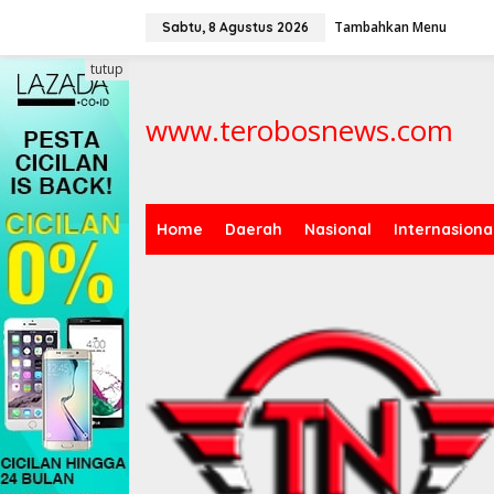
L
Tambahkan Menu
e
Sabtu, 8 Agustus 2026
w
a
tutup
t
i
www.terobosnews.com
k
e
k
o
n
t
Home
Daerah
Nasional
Internasiona
e
n