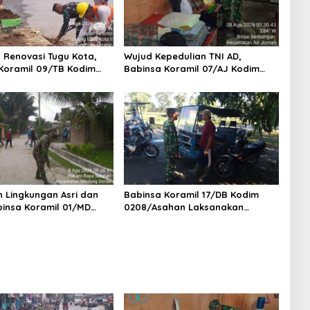
 Renovasi Tugu Kota,
Wujud Kepedulian TNI AD,
Koramil 09/TB Kodim
Babinsa Koramil 07/AJ Kodim
ahan Bersama Warga
0208/Asahan Anjangsana dan
Tanjungbalai Gelar
Serahkan Bantuan Tali Kasih
Royong
Kepada Lansia Usia 97 Tahun
 Lingkungan Asri dan
Babinsa Koramil 17/DB Kodim
binsa Koramil 01/MD
0208/Asahan Laksanakan
208/Asahan Ajak Warga
Komsos Bersama Dengan Abang
aya Selatan Gotong
Becak