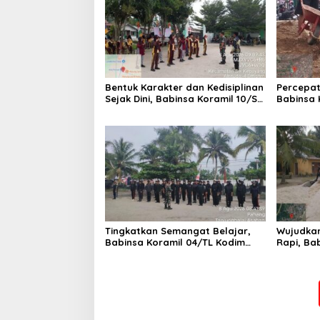
Bentuk Karakter dan Kedisiplinan
Percepat
Sejak Dini, Babinsa Koramil 10/SK
Babinsa 
Kodim 0208/Asahan Beri
0208/As
Pelatihan PBB dan Etika Bagi
dan DLH 
Siswa MIN 7 Pertahanan
Gotong 
Tingkatkan Semangat Belajar,
Wujudkan
Babinsa Koramil 04/TL Kodim
Rapi, Ba
0208/Asahan Beri Pembekalan
Kodim 0
Wawasan Kebangsaan bagi
Pakam R
Pelajar SMA & SMK
Royong