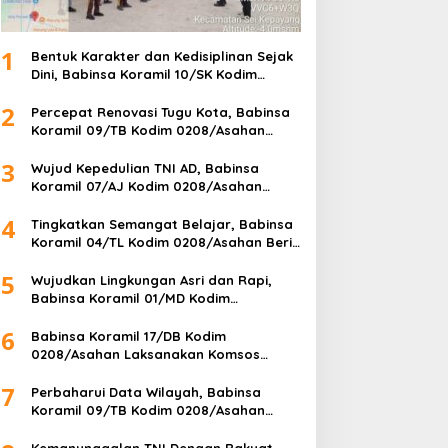
1
Bentuk Karakter dan Kedisiplinan Sejak
Dini, Babinsa Koramil 10/SK Kodim
0208/Asahan Beri Pelatihan PBB dan
2
Etika Bagi Siswa MIN 7 Pertahanan
Percepat Renovasi Tugu Kota, Babinsa
Koramil 09/TB Kodim 0208/Asahan
Bersama Warga dan DLH Tanjungbalai
3
Gelar Gotong Royong
Wujud Kepedulian TNI AD, Babinsa
Koramil 07/AJ Kodim 0208/Asahan
Anjangsana dan Serahkan Bantuan Tali
4
Kasih Kepada Lansia Usia 97 Tahun
Tingkatkan Semangat Belajar, Babinsa
Koramil 04/TL Kodim 0208/Asahan Beri
Pembekalan Wawasan Kebangsaan
5
bagi Pelajar SMA & SMK
Wujudkan Lingkungan Asri dan Rapi,
Babinsa Koramil 01/MD Kodim
0208/Asahan Ajak Warga Pakam Raya
6
Selatan Gotong Royong
Babinsa Koramil 17/DB Kodim
0208/Asahan Laksanakan Komsos
Bersama Dengan Abang Becak
7
Perbaharui Data Wilayah, Babinsa
Koramil 09/TB Kodim 0208/Asahan
Gelar Pul Data Ter Di Kantor Kelurahan
Kemanunggalan TNI Dengan Rakyat,