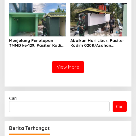
Tanaman Padi Dengan
dan Doa Bersama serta
Bersihkan Gulma
Santuni Anak Yatim
Menjelang Penutupan
Abaikan Hari Libur, Pasiter
TMMD ke-129, Pasiter Kodim
Kodim 0208/Asahan
0208/Asahan Cek Sarana
Kontrol Renovasi MCK
Air Bersih di Desa Kapal
Mushollah Al Maghribi
Merah
View More
Cari
Cari
Berita Terhangat