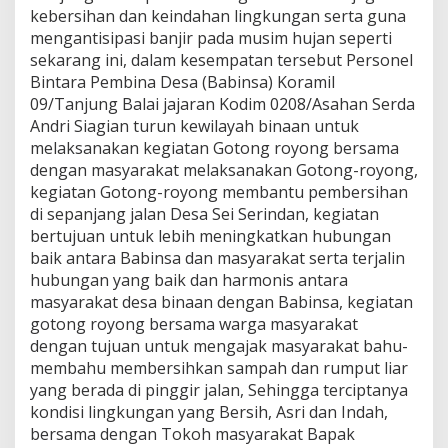
l
kebersihan dan keindahan lingkungan serta guna
0
mengantisipasi banjir pada musim hujan seperti
9
sekarang ini, dalam kesempatan tersebut Personel
/
Bintara Pembina Desa (Babinsa) Koramil
T
B
09/Tanjung Balai jajaran Kodim 0208/Asahan Serda
K
Andri Siagian turun kewilayah binaan untuk
o
melaksanakan kegiatan Gotong royong bersama
d
dengan masyarakat melaksanakan Gotong-royong,
i
kegiatan Gotong-royong membantu pembersihan
m
0
di sepanjang jalan Desa Sei Serindan, kegiatan
2
bertujuan untuk lebih meningkatkan hubungan
0
baik antara Babinsa dan masyarakat serta terjalin
8
hubungan yang baik dan harmonis antara
/
A
masyarakat desa binaan dengan Babinsa, kegiatan
s
gotong royong bersama warga masyarakat
a
dengan tujuan untuk mengajak masyarakat bahu-
h
membahu membersihkan sampah dan rumput liar
a
yang berada di pinggir jalan, Sehingga terciptanya
n
G
kondisi lingkungan yang Bersih, Asri dan Indah,
e
bersama dengan Tokoh masyarakat Bapak
l