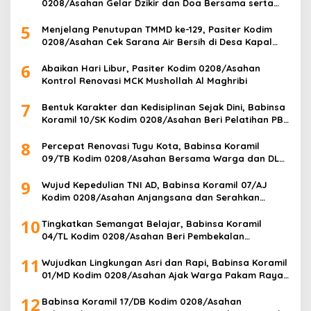
0208/Asahan Gelar Dzikir dan Doa Bersama serta
Santuni Anak Yatim
5
Menjelang Penutupan TMMD ke-129, Pasiter Kodim
0208/Asahan Cek Sarana Air Bersih di Desa Kapal
Merah
6
Abaikan Hari Libur, Pasiter Kodim 0208/Asahan
Kontrol Renovasi MCK Mushollah Al Maghribi
7
Bentuk Karakter dan Kedisiplinan Sejak Dini, Babinsa
Koramil 10/SK Kodim 0208/Asahan Beri Pelatihan PBB
dan Etika Bagi Siswa MIN 7 Pertahanan
8
Percepat Renovasi Tugu Kota, Babinsa Koramil
09/TB Kodim 0208/Asahan Bersama Warga dan DLH
Tanjungbalai Gelar Gotong Royong
9
Wujud Kepedulian TNI AD, Babinsa Koramil 07/AJ
Kodim 0208/Asahan Anjangsana dan Serahkan
Bantuan Tali Kasih Kepada Lansia Usia 97 Tahun
10
Tingkatkan Semangat Belajar, Babinsa Koramil
04/TL Kodim 0208/Asahan Beri Pembekalan
Wawasan Kebangsaan bagi Pelajar SMA & SMK
11
Wujudkan Lingkungan Asri dan Rapi, Babinsa Koramil
01/MD Kodim 0208/Asahan Ajak Warga Pakam Raya
Selatan Gotong Royong
12
Babinsa Koramil 17/DB Kodim 0208/Asahan