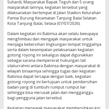
Suhardi, Masyarakat Bapak Teguh dan 5 orang
a
masyarakat lainnya, kegiatan tersebut yang
r
G
dilaksanakan bertempat di Jalan Stadion Kelurahan
o
Pantai Burung Kecamatan Tanjung Balai Selatan
t
Kota Tanjung Balai, Selasa (07/07/2026).
o
n
Dalam kegiatan ini Babinsa akan selalu beeupaya
g
R
menghimbau dan mengajak masyarakat untuk
o
menjaga kebersihan lingkungan tempat tinggalnya
y
serta dalam kesempatan pelaksanaan kegiatan
o
gotong royong ini sekaligus dapat digunakkan
n
sebagai sarana mempererat hubungan tali
g
B
silaturrahmi antara Babinsa dengan masyarakat di
e
wilayah binaannya sehingga tugas dan kegiatan
r
Babinsa dapat tercapai dengan baik, kegiatan
s
gotong royong ini bertujuan untuk pembersihan
i
h
badan yang di tumbuhi rumput rumput liar
k
sehingga bisa merusak jalan dan mengganggu
a
bagi pengguna jalan tersebut.
n
K
Kegiatan mengajak masyarakat membersihkan kiri
i