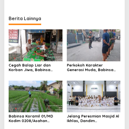
Air Bersih di Desa Kapal
Mushollah Al Maghribi
Merah
Berita Lainnya
Cegah Balap Liar dan
Perkokoh Karakter
Korban Jiwa, Babinsa
Generasi Muda, Babinsa
Koramil 17/DB Kodim
Koramil 09/TB Kodim
0208/Asahan Gelar Komsos
0208/Asahan Rangkul
Tegur Pengendara dan
Pelajar dan Mahasiswa
Serap Informasi Warga
Lewat Wasbang
Babinsa Koramil 01/MD
Jelang Peresmian Masjid Al
Kodim 0208/Asahan
Ikhlas, Dandim
Dampingi Petani Merawat
0208/Asahan Gelar Dzikir