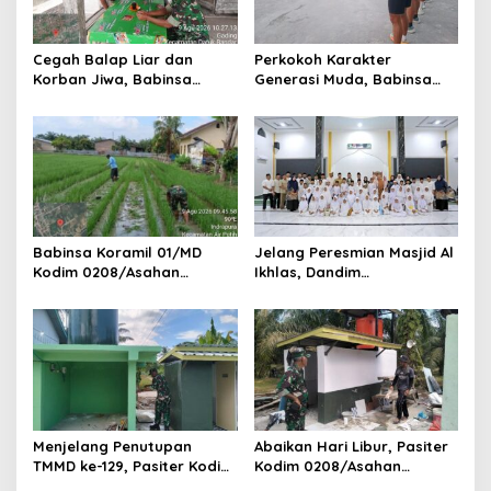
Cegah Balap Liar dan
Perkokoh Karakter
Korban Jiwa, Babinsa
Generasi Muda, Babinsa
Koramil 17/DB Kodim
Koramil 09/TB Kodim
0208/Asahan Gelar Komsos
0208/Asahan Rangkul
Tegur Pengendara dan
Pelajar dan Mahasiswa
Serap Informasi Warga
Lewat Wasbang
Babinsa Koramil 01/MD
Jelang Peresmian Masjid Al
Kodim 0208/Asahan
Ikhlas, Dandim
Dampingi Petani Merawat
0208/Asahan Gelar Dzikir
Tanaman Padi Dengan
dan Doa Bersama serta
Bersihkan Gulma
Santuni Anak Yatim
Menjelang Penutupan
Abaikan Hari Libur, Pasiter
TMMD ke-129, Pasiter Kodim
Kodim 0208/Asahan
0208/Asahan Cek Sarana
Kontrol Renovasi MCK