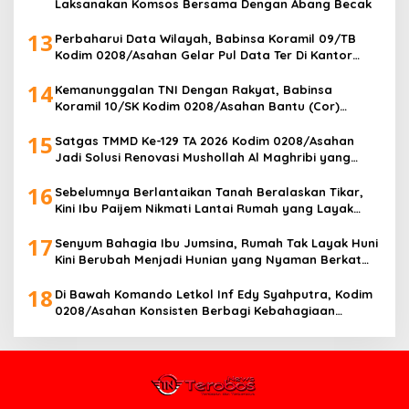
Laksanakan Komsos Bersama Dengan Abang Becak
13
Perbaharui Data Wilayah, Babinsa Koramil 09/TB
Kodim 0208/Asahan Gelar Pul Data Ter Di Kantor
Kelurahan
14
Kemanunggalan TNI Dengan Rakyat, Babinsa
Koramil 10/SK Kodim 0208/Asahan Bantu (Cor)
Bangun Rumah Warga
15
Satgas TMMD Ke-129 TA 2026 Kodim 0208/Asahan
Jadi Solusi Renovasi Mushollah Al Maghribi yang
Mulai Rapuh
16
Sebelumnya Berlantaikan Tanah Beralaskan Tikar,
Kini Ibu Paijem Nikmati Lantai Rumah yang Layak
Berkat Satgas TMMD Ke-129 Kodim 0208/Asahan
17
Senyum Bahagia Ibu Jumsina, Rumah Tak Layak Huni
Kini Berubah Menjadi Hunian yang Nyaman Berkat
TMMD ke-129 Kodim 0208/Asahan
18
Di Bawah Komando Letkol Inf Edy Syahputra, Kodim
0208/Asahan Konsisten Berbagi Kebahagiaan
dengan Masyarakat