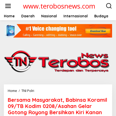
L
www.terobosnews.com
e
w
a
Home
Daerah
Nasional
Internasional
Budaya
t
i
k
e
k
o
n
t
e
n
Home
/
TNI Polri
B
e
Bersama Masyarakat, Babinsa Koramil
r
s
09/TB Kodim 0208/Asahan Gelar
a
Gotong Royong Bersihkan Kiri Kanan
m