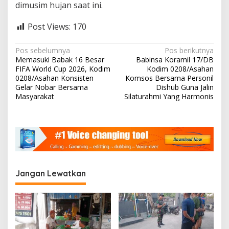
dimusim hujan saat ini.
Post Views:
170
N
Pos sebelumnya
Pos berikutnya
Memasuki Babak 16 Besar
Babinsa Koramil 17/DB
a
FIFA World Cup 2026, Kodim
Kodim 0208/Asahan
v
0208/Asahan Konsisten
Komsos Bersama Personil
Gelar Nobar Bersama
Dishub Guna Jalin
i
Masyarakat
Silaturahmi Yang Harmonis
g
a
s
i
p
Jangan Lewatkan
o
s