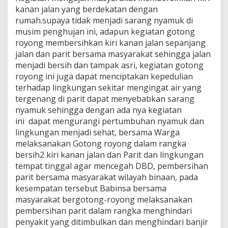
r
kanan jalan yang berdekatan dengan
i
rumah.supaya tidak menjadi sarang nyamuk di
K
musim penghujan ini, adapun kegiatan gotong
a
royong membersihkan kiri kanan jalan sepanjang
n
jalan dan parit bersama masyarakat sehingga jalan
a
n
menjadi bersih dan tampak asri, kegiatan gotong
J
royong ini juga dapat menciptakan kepedulian
a
terhadap lingkungan sekitar mengingat air yang
l
tergenang di parit dapat menyebabkan sarang
a
n
nyamuk sehingga dengan ada nya kegiatan
ini dapat mengurangi pertumbuhan nyamuk dan
lingkungan menjadi sehat, bersama Warga
melaksanakan Gotong royong dalam rangka
bersih2 kiri kanan jalan dan Parit dan lingkungan
tempat tinggal agar mencegah DBD, pembersihan
parit bersama masyarakat wilayah binaan, pada
kesempatan tersebut Babinsa bersama
masyarakat bergotong-royong melaksanakan
pembersihan parit dalam rangka menghindari
penyakit yang ditimbulkan dan menghindari banjir