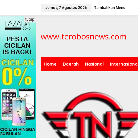
L
Tambahkan Menu
e
Jumat, 7 Agustus 2026
w
a
tutup
t
i
www.terobosnews.com
k
e
k
o
n
t
Home
Daerah
Nasional
Internasiona
e
n