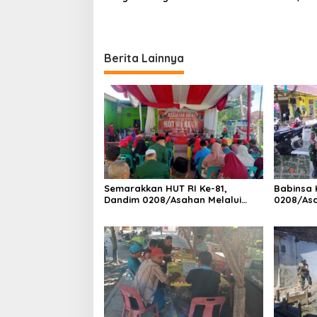
Babinsa Koramil 09/TB Kodim
Bersama
0208/Asahan
Banguna
Berita Lainnya
Semarakkan HUT RI Ke-81,
Babinsa 
Dandim 0208/Asahan Melalui
0208/As
Danramil Hadiri Aksi Donor Darah
Pendataa
di Kantor Kemenag Asahan
Pegawai 