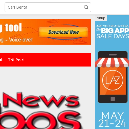
tutup
al
TNI Polri