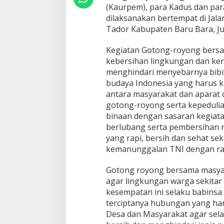
l
(Kaurpem), para Kadus dan par
K
dilaksanakan bertempat di Jala
o
Tador Kabupaten Baru Bara, Ju
r
a
m
Kegiatan Gotong-royong bersa
i
kebersihan lingkungan dan kera
l
menghindari menyebarnya bibit
0
budaya Indonesia yang harus ki
2
antara masyarakat dan aparat 
/
A
gotong-royong serta kepedulia
P
binaan dengan sasaran kegiat
K
berlubang serta pembersihan
o
yang rapi, bersih dan sehat s
d
i
kemanunggalan TNI dengan ra
m
0
Gotong royong bersama masyar
2
agar lingkungan warga sekitar 
0
kesempatan ini selaku babinsa
8
/
terciptanya hubungan yang ha
A
Desa dan Masyarakat agar sela
s