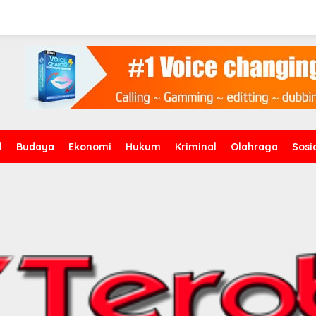
l
Budaya
Ekonomi
Hukum
Kriminal
Olahraga
Sosi