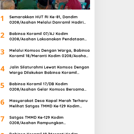
1
Semarakkan HUT RI Ke-81, Dandim
0208/Asahan Melalui Danramil Hadiri
Aksi Donor Darah di Kantor Kemenag
2
Asahan
Babinsa Koramil 07/AJ Kodim
0208/Asahan Laksanakan Pendataan
Stunting Dengan Pegawai Kesehatan Di
3
Puskesmas
Melalui Komsos Dengan Warga, Babinsa
Koramil 18/Meranti Kodim 0208/Asahan
Himbau Jaga ebersihan Dan Kamtibmas
4
Jalin Silaturahmi Lewat Komsos Dengan
Warga Dilakukan Babinsa Koramil
09/TB Kodim 0208/Asahan
5
Babinsa Koramil 17/DB Kodim
0208/Asahan Gelar Komsos Bersama
Dengan Tukang Bangunan
6
Masyarakat Desa Kapal Merah Terharu
Melihat Satgas TMMD Ke-129 Kodim
0208/Asahan Bekerja Siang Malam Demi
7
Renovasi Mushollah Al Maghribi
Satgas TMMD Ke-129 Kodim
0208/Asahan Rampungkan
Pembangunan MCK Mushollah Al
Maghribi, Jamaah Sambut Antusias
Babinsa Koramil 18/Meranti Kodim