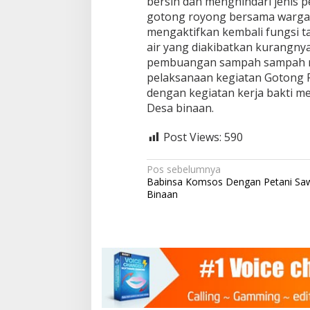
bersih dan menghindari jenis p
a
gotong royong bersama warga 
h
mengaktifkan kembali fungsi t
a
n
air yang diakibatkan kurangny
G
pembuangan sampah sampah no
o
pelaksanaan kegiatan Gotong
t
dengan kegiatan kerja bakti me
o
n
Desa binaan.
g
-
Post Views:
590
r
o
N
y
Pos sebelumnya
o
Babinsa Komsos Dengan Petani Sawi
a
n
Binaan
g
v
B
i
e
r
g
s
a
i
h
s
k
i
a