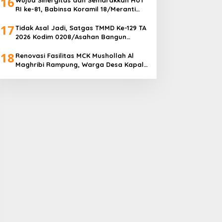
16
RI ke-81, Babinsa Koramil 18/Meranti
Kodim 0208/Asahan Bersama
17
Perangkat Desa Pasang Umbul-Umbul
Tidak Asal Jadi, Satgas TMMD Ke-129 TA
2026 Kodim 0208/Asahan Bangun
Fasilitas MCK Berkualitas untuk Warga
18
Desa Kapal Merah
Renovasi Fasilitas MCK Mushollah Al
Maghribi Rampung, Warga Desa Kapal
Merah Bahagia Rasakan Manfaat
Program TMMD Ke-129 Kodim
0208/Asahan