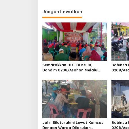
n
p
L
Jangan Lewatkan
o
i
n
s
g
k
u
n
g
a
n
Semarakkan HUT RI Ke-81,
Babinsa 
Dandim 0208/Asahan Melalui
0208/As
Danramil Hadiri Aksi Donor Darah
Pendataa
di Kantor Kemenag Asahan
Pegawai 
Jalin Silaturahmi Lewat Komsos
Babinsa 
Dengan Warga Dilakukan
0208/As