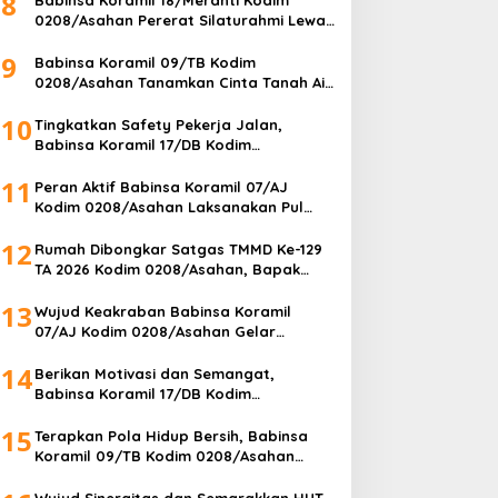
8
0208/Asahan Pererat Silaturahmi Lewat
Komsos Dengan Warga Masyarakat
9
Binaan
Babinsa Koramil 09/TB Kodim
0208/Asahan Tanamkan Cinta Tanah Air
Lewat Wasbang Kepada Siswa-siswi
10
MAN1 Kota Tanjung Balai
Tingkatkan Safety Pekerja Jalan,
Babinsa Koramil 17/DB Kodim
0208/Asahan Gelar Komsos Bersama
11
Tim Pemotong Rumput Dinas PU
Peran Aktif Babinsa Koramil 07/AJ
Kodim 0208/Asahan Laksanakan Pul
Data Ter Di Kantor Desa Air Joman
12
Rumah Dibongkar Satgas TMMD Ke-129
TA 2026 Kodim 0208/Asahan, Bapak
Samsul Bahri Bahagia Impiannya Miliki
13
Rumah Layak Huni Segera Terwujud
Wujud Keakraban Babinsa Koramil
07/AJ Kodim 0208/Asahan Gelar
Komsos Dengan Warga Masyarakat
14
Berikan Motivasi dan Semangat,
Babinsa Koramil 17/DB Kodim
0208/Asahan Gelar Komsos dengan
15
Pelajar Tim Drum Band
Terapkan Pola Hidup Bersih, Babinsa
Koramil 09/TB Kodim 0208/Asahan
Bersama DLH Tanjungbalai dan Warga
Gelar Gotong Royong Lingkungan
Wujud Sinergitas dan Semarakkan HUT