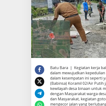
t
D
a
n
P
e
r
a
n
g
k
a
t
D
e
s
Batu Bara | Kegiatan kerja ba
a
dalam mewujudkan kepedulian 
,
dalam kesempatan ini seperti 
P
e
(Babinsa) Koramil 02/Air Putih
r
kewilayah desa binaan untuk 
s
dengan Masyarakat warga desa
o
dan Masyarakat, kegiatan got
n
e
mengecor jalan yang berlubang