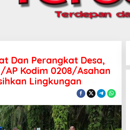
t Dan Perangkat Desa,
02/AP Kodim 0208/Asahan
sihkan Lingkungan