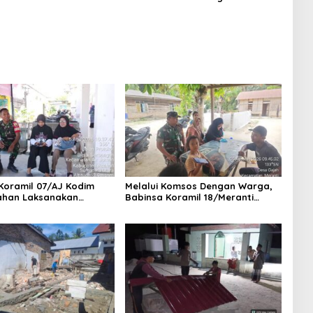
 Dengan Tukang
Ke-129 Kodim 0208/Asahan
n
Bekerja Siang Malam Demi
Renovasi Mushollah Al Maghribi
Koramil 07/AJ Kodim
Melalui Komsos Dengan Warga,
ahan Laksanakan
Babinsa Koramil 18/Meranti
n Stunting Dengan
Kodim 0208/Asahan Himbau
Kesehatan Di Puskesmas
Jaga ebersihan Dan Kamtibmas