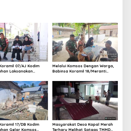
Koramil 07/AJ Kodim
Melalui Komsos Dengan Warga,
ahan Laksanakan
Babinsa Koramil 18/Meranti
n Stunting Dengan
Kodim 0208/Asahan Himbau
Kesehatan Di Puskesmas
Jaga ebersihan Dan Kamtibmas
Koramil 17/DB Kodim
Masyarakat Desa Kapal Merah
ahan Gelar Komsos
Terharu Melihat Satgas TMMD