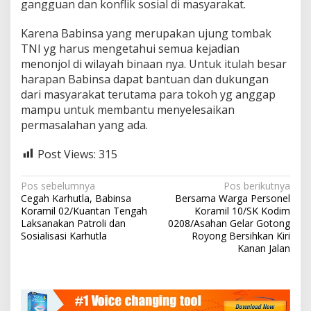
gangguan dan konflik sosial di masyarakat.
o
m
Karena Babinsa yang merupakan ujung tombak
s
TNI yg harus mengetahui semua kejadian
o
s
menonjol di wilayah binaan nya. Untuk itulah besar
d
harapan Babinsa dapat bantuan dan dukungan
e
dari masyarakat terutama para tokoh yg anggap
n
mampu untuk membantu menyelesaikan
g
a
permasalahan yang ada.
n
T
Post Views:
315
o
g
N
a
Pos sebelumnya
Pos berikutnya
d
Cegah Karhutla, Babinsa
Bersama Warga Personel
a
a
Koramil 02/Kuantan Tengah
Koramil 10/SK Kodim
n
v
Laksanakan Patroli dan
0208/Asahan Gelar Gotong
T
Sosialisasi Karhutla
Royong Bersihkan Kiri
i
o
Kanan Jalan
m
g
a
a
s
d
s
i