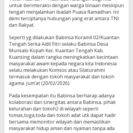
K
untuk berinteraksi dengan warga binaan meskipun
o
tengah menjalankan ibadah Puasa Ramadhan. Ini
r
demi terciptanya hubungan yang erat antara TNI
a
dan Rakyat.
m
i
l
Seperti yg dilakukan Babinsa Koramil 02/Kuantan
0
Tengah Serka Aidil Fitri selaku Babinsa Desa
2
Munsalo Kopah Kec. Kuantan Tengah Kab.
/
Kuansing dalam rangka meningkatkan kecintaan
K
T
masyarakat awam kepada negara kita Indonesia
M
selalu melakukan Komsos atau Silaturahmi
e
termasuk dengan tokoh masyarakat dan tokoh
l
agama. Jum’at (20/02/2026).
a
k
s
Pada kesempatan itu Babinsa berharap adanya
a
kolaborasi dan sinergitas antara Babinsa, pihak
n
kelurahan dan tokoh2 di wilayah seperti
a
tomas,toga,toda dan tokoh adat utk dapat hadir
k
bersama memonitor wilayah dan memastikan
a
n
masyarakat hidup aman dan nyaman tanpa ada
K