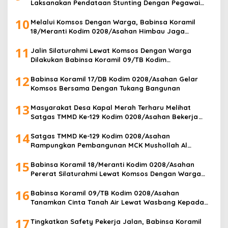
Laksanakan Pendataan Stunting Dengan Pegawai
Kesehatan Di Puskesmas
10
Melalui Komsos Dengan Warga, Babinsa Koramil
18/Meranti Kodim 0208/Asahan Himbau Jaga
ebersihan Dan Kamtibmas
11
Jalin Silaturahmi Lewat Komsos Dengan Warga
Dilakukan Babinsa Koramil 09/TB Kodim
0208/Asahan
12
Babinsa Koramil 17/DB Kodim 0208/Asahan Gelar
Komsos Bersama Dengan Tukang Bangunan
13
Masyarakat Desa Kapal Merah Terharu Melihat
Satgas TMMD Ke-129 Kodim 0208/Asahan Bekerja
Siang Malam Demi Renovasi Mushollah Al Maghribi
14
Satgas TMMD Ke-129 Kodim 0208/Asahan
Rampungkan Pembangunan MCK Mushollah Al
Maghribi, Jamaah Sambut Antusias
15
Babinsa Koramil 18/Meranti Kodim 0208/Asahan
Pererat Silaturahmi Lewat Komsos Dengan Warga
Masyarakat Binaan
16
Babinsa Koramil 09/TB Kodim 0208/Asahan
Tanamkan Cinta Tanah Air Lewat Wasbang Kepada
Siswa-siswi MAN1 Kota Tanjung Balai
17
Tingkatkan Safety Pekerja Jalan, Babinsa Koramil