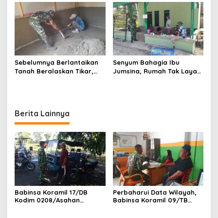
0208/Asahan Bantu (Cor)
Mushollah Al Maghribi yang
Bangun Rumah Warga
Mulai Rapuh
Sebelumnya Berlantaikan
Senyum Bahagia Ibu
Tanah Beralaskan Tikar,
Jumsina, Rumah Tak Layak
Kini Ibu Paijem Nikmati
Huni Kini Berubah Menjadi
Lantai Rumah yang Layak
Hunian yang Nyaman
Berkat Satgas TMMD Ke-129
Berkat TMMD ke-129 Kodim
Kodim 0208/Asahan
0208/Asahan
Berita Lainnya
Babinsa Koramil 17/DB
Perbaharui Data Wilayah,
Kodim 0208/Asahan
Babinsa Koramil 09/TB
Laksanakan Komsos
Kodim 0208/Asahan Gelar
Bersama Dengan Abang
Pul Data Ter Di Kantor