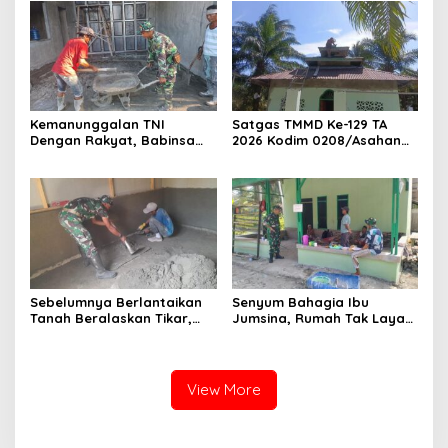
Becak
Kelurahan
Kemanunggalan TNI
Satgas TMMD Ke-129 TA
Dengan Rakyat, Babinsa
2026 Kodim 0208/Asahan
Koramil 10/SK Kodim
Jadi Solusi Renovasi
0208/Asahan Bantu (Cor)
Mushollah Al Maghribi yang
Bangun Rumah Warga
Mulai Rapuh
Sebelumnya Berlantaikan
Senyum Bahagia Ibu
Tanah Beralaskan Tikar,
Jumsina, Rumah Tak Layak
Kini Ibu Paijem Nikmati
Huni Kini Berubah Menjadi
Lantai Rumah yang Layak
Hunian yang Nyaman
Berkat Satgas TMMD Ke-129
Berkat TMMD ke-129 Kodim
Kodim 0208/Asahan
0208/Asahan
View More