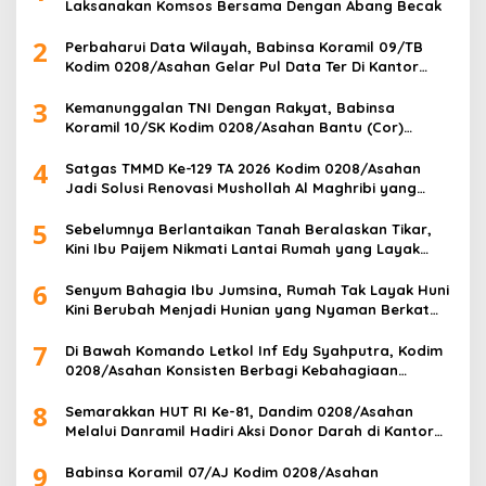
Laksanakan Komsos Bersama Dengan Abang Becak
2
Perbaharui Data Wilayah, Babinsa Koramil 09/TB
Kodim 0208/Asahan Gelar Pul Data Ter Di Kantor
Kelurahan
3
Kemanunggalan TNI Dengan Rakyat, Babinsa
Koramil 10/SK Kodim 0208/Asahan Bantu (Cor)
Bangun Rumah Warga
4
Satgas TMMD Ke-129 TA 2026 Kodim 0208/Asahan
Jadi Solusi Renovasi Mushollah Al Maghribi yang
Mulai Rapuh
5
Sebelumnya Berlantaikan Tanah Beralaskan Tikar,
Kini Ibu Paijem Nikmati Lantai Rumah yang Layak
Berkat Satgas TMMD Ke-129 Kodim 0208/Asahan
6
Senyum Bahagia Ibu Jumsina, Rumah Tak Layak Huni
Kini Berubah Menjadi Hunian yang Nyaman Berkat
TMMD ke-129 Kodim 0208/Asahan
7
Di Bawah Komando Letkol Inf Edy Syahputra, Kodim
0208/Asahan Konsisten Berbagi Kebahagiaan
dengan Masyarakat
8
Semarakkan HUT RI Ke-81, Dandim 0208/Asahan
Melalui Danramil Hadiri Aksi Donor Darah di Kantor
Kemenag Asahan
9
Babinsa Koramil 07/AJ Kodim 0208/Asahan