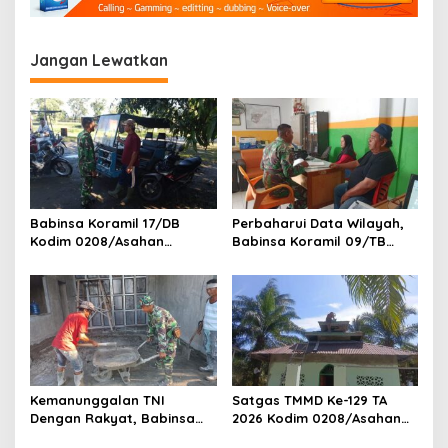
i
W
i
p
l
Jangan Lewatkan
o
a
y
s
a
h
B
i
n
a
a
Babinsa Koramil 17/DB
Perbaharui Data Wilayah,
n
Kodim 0208/Asahan
Babinsa Koramil 09/TB
Laksanakan Komsos
Kodim 0208/Asahan Gelar
Bersama Dengan Abang
Pul Data Ter Di Kantor
Becak
Kelurahan
Kemanunggalan TNI
Satgas TMMD Ke-129 TA
Dengan Rakyat, Babinsa
2026 Kodim 0208/Asahan
Koramil 10/SK Kodim
Jadi Solusi Renovasi