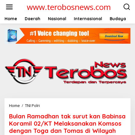
L
www.terobosnews.com
e
w
a
Home
Daerah
Nasional
Internasional
Budaya
t
i
k
e
k
o
n
t
e
n
Home
/
TNI Polri
B
u
Bulan Ramadhan tak surut kan Babinsa
l
a
Koramil 02/KT Melaksanakan Komsos
n
dengan Toga dan Tomas di Wilayah
R