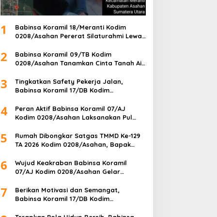
1
Babinsa Koramil 18/Meranti Kodim
0208/Asahan Pererat Silaturahmi Lewat
Komsos Dengan Warga Masyarakat
2
Binaan
Babinsa Koramil 09/TB Kodim
0208/Asahan Tanamkan Cinta Tanah Air
Lewat Wasbang Kepada Siswa-siswi
3
MAN1 Kota Tanjung Balai
Tingkatkan Safety Pekerja Jalan,
Babinsa Koramil 17/DB Kodim
0208/Asahan Gelar Komsos Bersama
4
Tim Pemotong Rumput Dinas PU
Peran Aktif Babinsa Koramil 07/AJ
Kodim 0208/Asahan Laksanakan Pul
Data Ter Di Kantor Desa Air Joman
5
Rumah Dibongkar Satgas TMMD Ke-129
TA 2026 Kodim 0208/Asahan, Bapak
Samsul Bahri Bahagia Impiannya Miliki
6
Rumah Layak Huni Segera Terwujud
Wujud Keakraban Babinsa Koramil
07/AJ Kodim 0208/Asahan Gelar
Komsos Dengan Warga Masyarakat
7
Berikan Motivasi dan Semangat,
Babinsa Koramil 17/DB Kodim
0208/Asahan Gelar Komsos dengan
Pelajar Tim Drum Band
Terapkan Pola Hidup Bersih, Babinsa