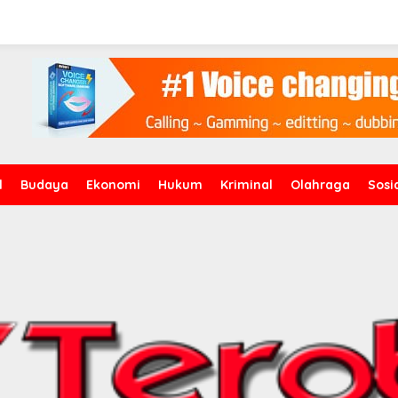
l
Budaya
Ekonomi
Hukum
Kriminal
Olahraga
Sosi