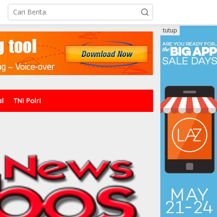
tutup
al
TNI Polri