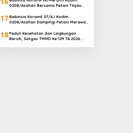
16
0208/Asahan Bersama Petani Tinjau
Tanaman Ubi Dilahan Pertanian
17
Babinsia Koramil 07/AJ Kodim
0208/Asahan Dampingi Petani Merawat
Tanaman Terong
18
Peduli Kesehatan dan Lingkungan
Bersih, Satgas TMMD Ke-129 TA 2026
Kodim 0208/Asahan Bangun Sarana
MCK untuk Warga Desa Kapal Merah