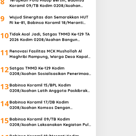
8
Koramil 09/TB Kodim 0208/Asahan
Bersama DLH Tanjungbalai dan Warga
9
Gelar Gotong Royong Lingkungan
Wujud Sinergitas dan Semarakkan HUT
RI ke-81, Babinsa Koramil 18/Meranti
Kodim 0208/Asahan Bersama
10
Perangkat Desa Pasang Umbul-Umbul
Tidak Asal Jadi, Satgas TMMD Ke-129 TA
2026 Kodim 0208/Asahan Bangun
Fasilitas MCK Berkualitas untuk Warga
11
Desa Kapal Merah
Renovasi Fasilitas MCK Mushollah Al
Maghribi Rampung, Warga Desa Kapal
Merah Bahagia Rasakan Manfaat
12
Program TMMD Ke-129 Kodim
Satgas TMMD Ke-129 Kodim
0208/Asahan
0208/Asahan Sosialisasikan Penerimaan
Prajurit TNI AD kepada Masyarakat
13
Desa Kapal Merah
Babinsa Koramil 15/BPL Kodim
0208/Asahan Latih Anggota Paskibraka
Tingkat Kecamatan Aek Songsongan
14
Babinsa Koramil 17/DB Kodim
0208/Asahan Komsos Dengan
Perangkat Kelurahan Pererat Sinergitas
15
Babinsa Koramil 09/TB Kodim
0208/Asahan Laksanakan Kegiatan Pul
Data Ter Di Kantor Kelurahan
Babinsa Koramil 18/Meranti Kodim