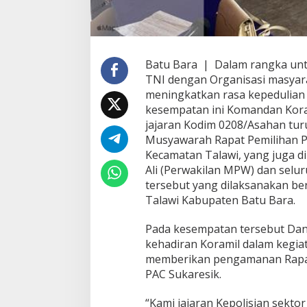
a
r
a
h
R
Batu Bara | Dalam rangka unt
a
TNI dengan Organisasi masyara
p
a
meningkatkan rasa kepedulian
t
kesempatan ini Komandan Koram
P
jajaran Kodim 0208/Asahan tur
e
Musyawarah Rapat Pemilihan 
m
i
Kecamatan Talawi, yang juga di
l
Ali (Perwakilan MPW) dan selu
i
tersebut yang dilaksanakan be
h
Talawi Kabupaten Batu Bara.
a
n
P
Pada kesempatan tersebut Danr
e
kehadiran Koramil dalam kegia
n
memberikan pengamanan Rapat
g
PAC Sukaresik.
u
r
u
“Kami jajaran Kepolisian sekto