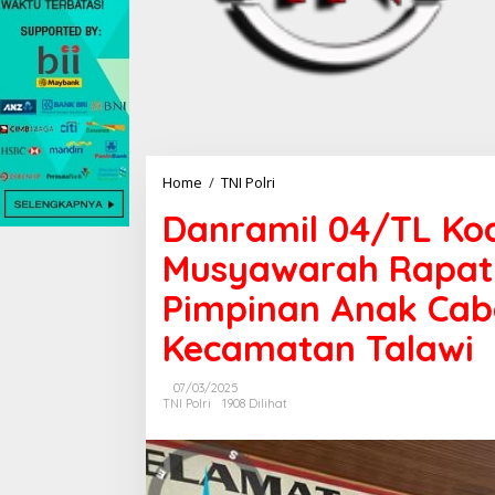
Home
/
TNI Polri
D
a
Danramil 04/TL Ko
n
r
Musyawarah Rapat 
a
m
Pimpinan Anak Cab
i
l
Kecamatan Talawi
0
4
/
07/03/2025
T
TNI Polri
1908 Dilihat
L
K
o
d