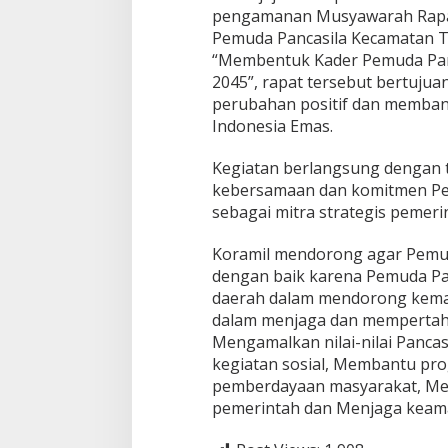
s
pengamanan Musyawarah Rapat
P
Pemuda Pancasila Kecamatan T
i
“Membentuk Kader Pemuda Panc
m
2045”, rapat tersebut bertuju
p
i
perubahan positif dan memba
n
Indonesia Emas.
a
n
Kegiatan berlangsung dengan 
A
kebersamaan dan komitmen Pe
n
a
sebagai mitra strategis pemeri
k
C
Koramil mendorong agar Pemu
a
dengan baik karena Pemuda Pa
b
daerah dalam mendorong kemaj
a
n
dalam menjaga dan mempertaha
g
Mengamalkan nilai-nilai Pancas
P
kegiatan sosial, Membantu pr
e
pemberdayaan masyarakat, Men
m
u
pemerintah dan Menjaga keama
d
a