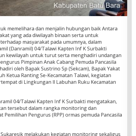
uk memelihara dan menjalin hubungan baik Antara
kat yang ada diwilayah binaan serta untuk
 terhadap masyarakat pada umumnya, dalam
il (Danramil) 04/Talawi Kapten Inf K Surbakti
un kewilayah untuk turut serta menghadiri undangan
Pengurus Pimpinan Anak Cabang Pemuda Pancasila
hadiri oleh Bapak Sustrino Sp (Sekcam), Bapak Yakat
ruh Ketua Ranting Se-Kecamatan Talawi, kegiatan
rtempat di Lingkungan ll Labuhan Ruku Kecamatan
amil 04/Talawi Kapten Inf K Surbakti mengatakan,
tan tersebut dalam rangka monitoring dan
 Pemilihan Pengurus (RPP) ormas pemuda Pancasila
r Sukaresik melakukan kegiatan monitoring sekaligus