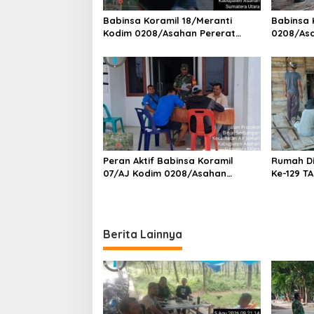
Babinsa Koramil 18/Meranti
Babinsa 
Kodim 0208/Asahan Pererat
0208/As
Silaturahmi Lewat Komsos
Tanah Ai
Dengan Warga Masyarakat
Kepada S
Binaan
Tanjung 
Peran Aktif Babinsa Koramil
Rumah D
07/AJ Kodim 0208/Asahan
Ke-129 T
Laksanakan Pul Data Ter Di
0208/As
Kantor Desa Air Joman
Bahri Ba
Rumah La
Terwujud
Berita Lainnya