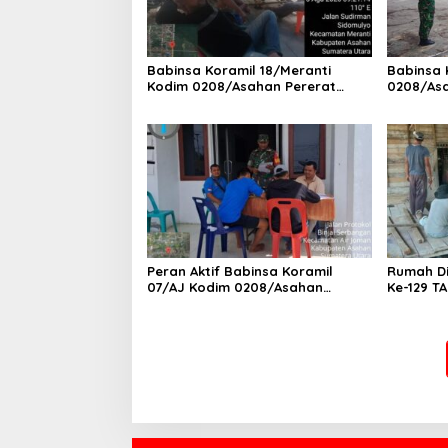
Babinsa Koramil 18/Meranti
Babinsa 
Kodim 0208/Asahan Pererat
0208/As
Silaturahmi Lewat Komsos
Tanah Ai
Dengan Warga Masyarakat
Kepada S
Binaan
Tanjung 
Peran Aktif Babinsa Koramil
Rumah D
07/AJ Kodim 0208/Asahan
Ke-129 T
Laksanakan Pul Data Ter Di
0208/As
Kantor Desa Air Joman
Bahri Ba
Rumah La
Terwujud