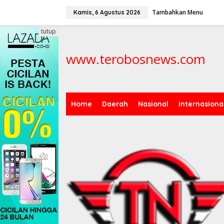
L
Tambahkan Menu
e
Kamis, 6 Agustus 2026
w
a
tutup
t
i
www.terobosnews.com
k
e
k
o
n
t
Home
Daerah
Nasional
Internasiona
e
n