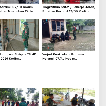
Koramil 09/TB Kodim
Tingkatkan Safety Pekerja Jalan,
ahan Tanamkan Cinta
Babinsa Koramil 17/DB Kodim
r Lewat Wasbang
0208/Asahan Gelar Komsos
iswa-siswi MAN1 Kota
Bersama Tim Pemotong Rumput
Balai
Dinas PU
ibongkar Satgas TMMD
Wujud Keakraban Babinsa
A 2026 Kodim
Koramil 07/AJ Kodim
ahan, Bapak Samsul
0208/Asahan Gelar Komsos
hagia Impiannya Miliki
Dengan Warga Masyarakat
yak Huni Segera