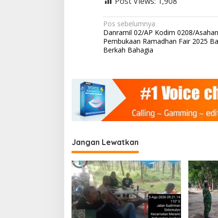
Post Views:
1,908
P
a
N
n
Pos sebelumnya
c
Danramil 02/AP Kodim 0208/Asahan 
a
a
Pembukaan Ramadhan Fair 2025 Ba
s
v
Berkah Bahagia
i
i
l
a
g
K
a
e
c
s
a
i
m
a
p
t
Jangan Lewatkan
o
a
n
s
T
a
l
a
w
i