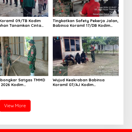
Koramil 09/TB Kodim
Tingkatkan Safety Pekerja Jalan,
ahan Tanamkan Cinta
Babinsa Koramil 17/DB Kodim
r Lewat Wasbang
0208/Asahan Gelar Komsos
iswa-siswi MAN1 Kota
Bersama Tim Pemotong Rumput
Balai
Dinas PU
ibongkar Satgas TMMD
Wujud Keakraban Babinsa
A 2026 Kodim
Koramil 07/AJ Kodim
ahan, Bapak Samsul
0208/Asahan Gelar Komsos
hagia Impiannya Miliki
Dengan Warga Masyarakat
yak Huni Segera
View More