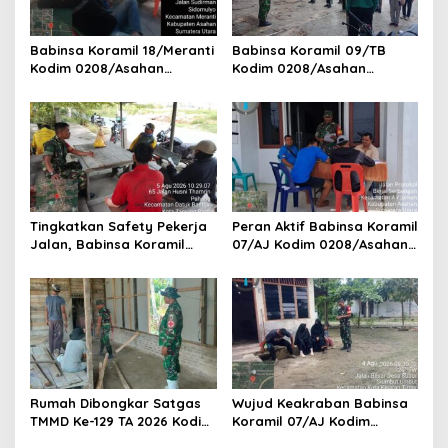
Babinsa Koramil 18/Meranti
Babinsa Koramil 09/TB
Kodim 0208/Asahan
Kodim 0208/Asahan
Pererat Silaturahmi Lewat
Tanamkan Cinta Tanah Air
Komsos Dengan Warga
Lewat Wasbang Kepada
Masyarakat Binaan
Siswa-siswi MAN1 Kota
Tanjung Balai
Tingkatkan Safety Pekerja
Peran Aktif Babinsa Koramil
Jalan, Babinsa Koramil
07/AJ Kodim 0208/Asahan
17/DB Kodim 0208/Asahan
Laksanakan Pul Data Ter Di
Gelar Komsos Bersama Tim
Kantor Desa Air Joman
Pemotong Rumput Dinas PU
Rumah Dibongkar Satgas
Wujud Keakraban Babinsa
TMMD Ke-129 TA 2026 Kodim
Koramil 07/AJ Kodim
0208/Asahan, Bapak
0208/Asahan Gelar Komsos