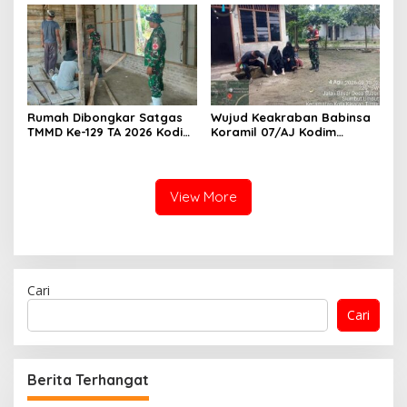
Pemotong Rumput Dinas PU
Rumah Dibongkar Satgas
Wujud Keakraban Babinsa
TMMD Ke-129 TA 2026 Kodim
Koramil 07/AJ Kodim
0208/Asahan, Bapak
0208/Asahan Gelar Komsos
Samsul Bahri Bahagia
Dengan Warga Masyarakat
Impiannya Miliki Rumah
Layak Huni Segera
View More
Terwujud
Cari
Cari
Berita Terhangat