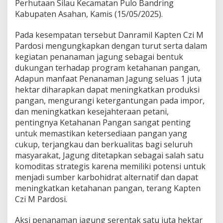
Perhutaan Silau Kecamatan Pulo Bandring
a
Kabupaten Asahan, Kamis (15/05/2025).
l
a
m
Pada kesempatan tersebut Danramil Kapten Czi M
R
Pardosi mengungkapkan dengan turut serta dalam
a
kegiatan penanaman jagung sebagai bentuk
n
dukungan terhadap program ketahanan pangan,
g
Adapun manfaat Penanaman Jagung seluas 1 juta
k
a
hektar diharapkan dapat meningkatkan produksi
M
pangan, mengurangi ketergantungan pada impor,
e
dan meningkatkan kesejahteraan petani,
n
pentingnya Ketahanan Pangan sangat penting
d
u
untuk memastikan ketersediaan pangan yang
k
cukup, terjangkau dan berkualitas bagi seluruh
u
masyarakat, Jagung ditetapkan sebagai salah satu
n
komoditas strategis karena memiliki potensi untuk
g
menjadi sumber karbohidrat alternatif dan dapat
P
r
meningkatkan ketahanan pangan, terang Kapten
o
Czi M Pardosi.
g
r
Aksi penanaman jagung serentak satu juta hektar
a