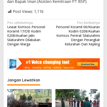
dan Bapak Iman (Asisten Kemitraan PT BSP).
Post Views:
1,116
N
Pos sebelumnya
Pos berikutnya
Lewat Komsos Personel
Personel Koramil 06/Kisaran
a
Koramil 17/DB Kodim
Kodim 0208/Asahan
v
0208/Asahan Jalin
Komsos Pererat Silaturahmi
Silaturahmi Dilakukan
Dengan Perangkat
i
Dengan Warga
Kelurahan Dan Kepling
g
a
s
i
p
Jangan Lewatkan
o
s