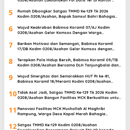
0208/Asahan Laksanakan Pul Data Ter Di Kantor
Desa Air Joman
5
Rumah Dibongkar Satgas TMMD Ke-129 TA 2026
Kodim 0208/Asahan, Bapak Samsul Bahri Bahagia
Impiannya Miliki Rumah Layak Huni Segera Terwujud
6
Wujud Keakraban Babinsa Koramil 07/AJ Kodim
0208/Asahan Gelar Komsos Dengan Warga
Masyarakat
7
Berikan Motivasi dan Semangat, Babinsa Koramil
17/DB Kodim 0208/Asahan Gelar Komsos dengan
Pelajar Tim Drum Band
8
Terapkan Pola Hidup Bersih, Babinsa Koramil 09/TB
Kodim 0208/Asahan Bersama DLH Tanjungbalai dan
Warga Gelar Gotong Royong Lingkungan
9
Wujud Sinergitas dan Semarakkan HUT RI ke-81,
Babinsa Koramil 18/Meranti Kodim 0208/Asahan
Bersama Perangkat Desa Pasang Umbul-Umbul
10
Tidak Asal Jadi, Satgas TMMD Ke-129 TA 2026 Kodim
0208/Asahan Bangun Fasilitas MCK Berkualitas untuk
Warga Desa Kapal Merah
11
Renovasi Fasilitas MCK Mushollah Al Maghribi
Rampung, Warga Desa Kapal Merah Bahagia
Rasakan Manfaat Program TMMD Ke-129 Kodim
12
0208/Asahan
Satgas TMMD Ke-129 Kodim 0208/Asahan