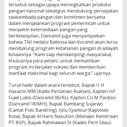
tersebut sebagai upaya meningkatkan produksi
m
N
pangan nasional sekaligus mendukung percepatan
a
swasembada pangan dan komitmen bersama
s
dalam menjalankan program pemerintah untuk
i
menjamin ketersediaan pangan yang
o
n
berkelanjutan, Danramil juga menyampaikan
a
bahwa TNI melalui Babinsa dan Koramil akan terus
l
mendukung program ketahanan pangan di wilayah
K
binaannya. “Kami siap mendampingi masyarakat,
e
khususnya para petani, untuk memastikan
t
a
program ini berjalan sukses dan memberikan
h
manfaat maksimal bagi seluruh warga,” ujarnya.
a
n
Turut hadir dalam acara tersebut, Bapak Ir H
a
Hazairin MM (Kadis Pertanian Asahan), Kapten Inf
n
P
Fuad Lubis (Danramil 06/Ks), Kapten Czi M Pardosi
a
(Danramil 18/Mrt), Bapak Bambang Sujarwo
n
(Camat Pulo Bandring), Iptu Syamsul (Kapolsek
g
Kota), Bapak Al Haris Nasution (Manajer Kemitraan
a
n
PT BSP), Bapak Rahmawan St (Kades Perh Silau)