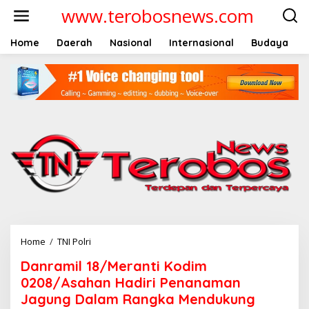
L
www.terobosnews.com
e
w
a
Home
Daerah
Nasional
Internasional
Budaya
t
i
k
e
k
o
n
t
e
n
Home
/
TNI Polri
D
a
Danramil 18/Meranti Kodim
n
r
0208/Asahan Hadiri Penanaman
a
Jagung Dalam Rangka Mendukung
m