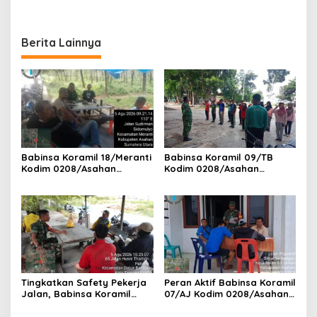
Samsul Bahri Bahagia
Dengan Warga Masyarakat
Impiannya Miliki Rumah
Layak Huni Segera
Berita Lainnya
Terwujud
Babinsa Koramil 18/Meranti
Babinsa Koramil 09/TB
Kodim 0208/Asahan
Kodim 0208/Asahan
Pererat Silaturahmi Lewat
Tanamkan Cinta Tanah Air
Komsos Dengan Warga
Lewat Wasbang Kepada
Masyarakat Binaan
Siswa-siswi MAN1 Kota
Tanjung Balai
Tingkatkan Safety Pekerja
Peran Aktif Babinsa Koramil
Jalan, Babinsa Koramil
07/AJ Kodim 0208/Asahan
17/DB Kodim 0208/Asahan
Laksanakan Pul Data Ter Di
Gelar Komsos Bersama Tim
Kantor Desa Air Joman