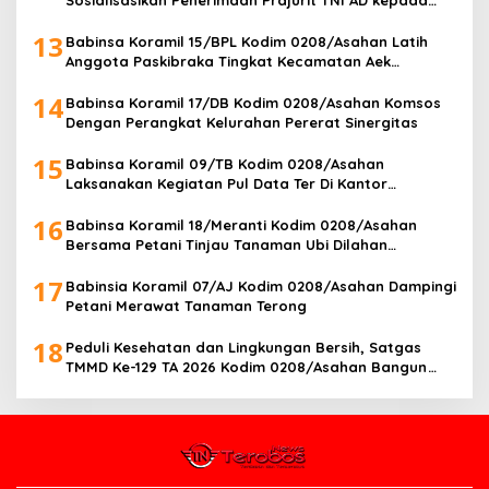
Sosialisasikan Penerimaan Prajurit TNI AD kepada
Masyarakat Desa Kapal Merah
13
Babinsa Koramil 15/BPL Kodim 0208/Asahan Latih
Anggota Paskibraka Tingkat Kecamatan Aek
Songsongan
14
Babinsa Koramil 17/DB Kodim 0208/Asahan Komsos
Dengan Perangkat Kelurahan Pererat Sinergitas
15
Babinsa Koramil 09/TB Kodim 0208/Asahan
Laksanakan Kegiatan Pul Data Ter Di Kantor
Kelurahan
16
Babinsa Koramil 18/Meranti Kodim 0208/Asahan
Bersama Petani Tinjau Tanaman Ubi Dilahan
Pertanian
17
Babinsia Koramil 07/AJ Kodim 0208/Asahan Dampingi
Petani Merawat Tanaman Terong
18
Peduli Kesehatan dan Lingkungan Bersih, Satgas
TMMD Ke-129 TA 2026 Kodim 0208/Asahan Bangun
Sarana MCK untuk Warga Desa Kapal Merah