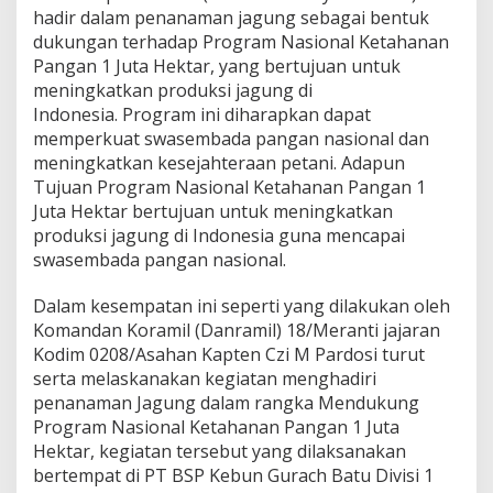
h
hadir dalam penanaman jagung sebagai bentuk
a
dukungan terhadap Program Nasional Ketahanan
n
Pangan 1 Juta Hektar, yang bertujuan untuk
H
meningkatkan produksi jagung di
a
d
Indonesia. Program ini diharapkan dapat
i
memperkuat swasembada pangan nasional dan
r
meningkatkan kesejahteraan petani. Adapun
i
Tujuan Program Nasional Ketahanan Pangan 1
P
Juta Hektar bertujuan untuk meningkatkan
e
n
produksi jagung di Indonesia guna mencapai
a
swasembada pangan nasional.
n
a
Dalam kesempatan ini seperti yang dilakukan oleh
m
Komandan Koramil (Danramil) 18/Meranti jajaran
a
n
Kodim 0208/Asahan Kapten Czi M Pardosi turut
J
serta melaskanakan kegiatan menghadiri
a
penanaman Jagung dalam rangka Mendukung
g
Program Nasional Ketahanan Pangan 1 Juta
u
n
Hektar, kegiatan tersebut yang dilaksanakan
g
bertempat di PT BSP Kebun Gurach Batu Divisi 1
D