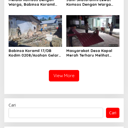
Warga, Babinsa Koramil
Komsos Dengan Warga
18/Meranti Kodim
Dilakukan Babinsa Koramil
0208/Asahan Himbau Jaga
09/TB Kodim 0208/Asahan
ebersihan Dan Kamtibmas
Babinsa Koramil 17/DB
Masyarakat Desa Kapal
Kodim 0208/Asahan Gelar
Merah Terharu Melihat
Komsos Bersama Dengan
Satgas TMMD Ke-129 Kodim
Tukang Bangunan
0208/Asahan Bekerja Siang
Malam Demi Renovasi
Mushollah Al Maghribi
View More
Cari
Cari