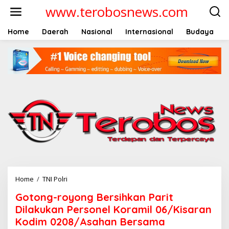
L
www.terobosnews.com
e
w
a
Home
Daerah
Nasional
Internasional
Budaya
t
i
k
e
k
o
n
t
e
n
Home
/
TNI Polri
G
o
Gotong-royong Bersihkan Parit
t
o
Dilakukan Personel Koramil 06/Kisaran
n
Kodim 0208/Asahan Bersama
g