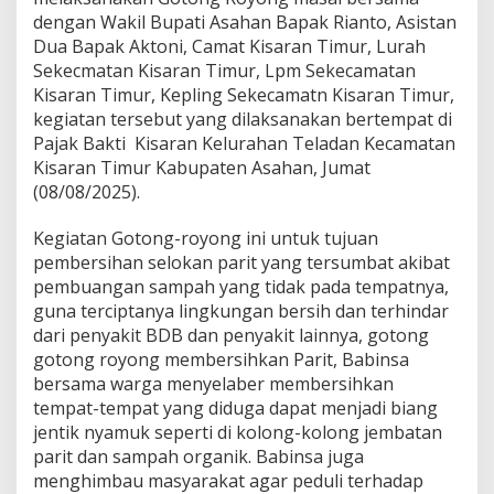
a
dengan Wakil Bupati Asahan Bapak Rianto, Asistan
m
Dua Bapak Aktoni, Camat Kisaran Timur, Lurah
a
Sekecmatan Kisaran Timur, Lpm Sekecamatan
M
Kisaran Timur, Kepling Sekecamatn Kisaran Timur,
a
s
kegiatan tersebut yang dilaksanakan bertempat di
y
Pajak Bakti Kisaran Kelurahan Teladan Kecamatan
a
Kisaran Timur Kabupaten Asahan, Jumat
r
(08/08/2025).
a
k
a
Kegiatan Gotong-royong ini untuk tujuan
t
pembersihan selokan parit yang tersumbat akibat
pembuangan sampah yang tidak pada tempatnya,
guna terciptanya lingkungan bersih dan terhindar
dari penyakit BDB dan penyakit lainnya, gotong
gotong royong membersihkan Parit, Babinsa
bersama warga menyelaber membersihkan
tempat-tempat yang diduga dapat menjadi biang
jentik nyamuk seperti di kolong-kolong jembatan
parit dan sampah organik. Babinsa juga
menghimbau masyarakat agar peduli terhadap