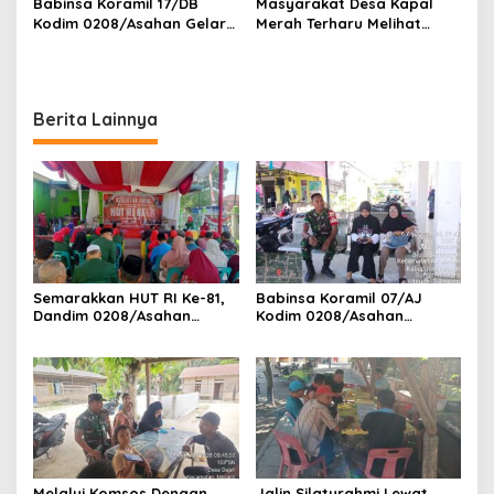
Babinsa Koramil 17/DB
Masyarakat Desa Kapal
Kodim 0208/Asahan Gelar
Merah Terharu Melihat
Komsos Bersama Dengan
Satgas TMMD Ke-129 Kodim
Tukang Bangunan
0208/Asahan Bekerja Siang
Malam Demi Renovasi
Mushollah Al Maghribi
Berita Lainnya
Semarakkan HUT RI Ke-81,
Babinsa Koramil 07/AJ
Dandim 0208/Asahan
Kodim 0208/Asahan
Melalui Danramil Hadiri Aksi
Laksanakan Pendataan
Donor Darah di Kantor
Stunting Dengan Pegawai
Kemenag Asahan
Kesehatan Di Puskesmas
Melalui Komsos Dengan
Jalin Silaturahmi Lewat