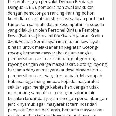
berkembangnya penyakit Demam Berdarah
s
Dengue (DBD), pembersihan awal dilakukan
a
dengan pemotongan ranting-ranting pohon
r
a
kemudian dilanjutkan sterilisasi saluran parit dari
n
tumpukan sampah, dalam kesempatan ini seperti
K
yang dilakukan oleh Personel Bintara Pembina
o
Desa (Babinsa) Koramil 06/Kisaran jajaran Kodim
d
i
0208/Asahan Serma Syafriman turun kewilayah
m
binaan untuk melaksanakan kegiatan Gotong-
0
royong bersama masyarakat dalam rangka
2
pembersihan parit dan sampah, giat gontong
0
royong dengan warga masyarakat, Gotong royong
8
/
bersama dengan masyarakat desa binaan untuk
A
pembersihan parit yang tersumbat oleh sampah
s
Babinsa juga menghimbau kepada masyarakat
a
sekitar agar menjaga kebersihan dengan tidak
h
a
membuang sampah ke parit agar saluran air
n
berjalan lancar dan juga mencegah perkembangan
B
jentik nyamuk agar masyarakat terhindar dari
e
penyakit Demam berdarah, bersama masyarakat
r
melaksanakan Gotong Royong masal bersama
s