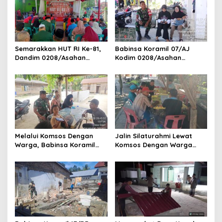
Semarakkan HUT RI Ke-81,
Babinsa Koramil 07/AJ
Dandim 0208/Asahan
Kodim 0208/Asahan
Melalui Danramil Hadiri Aksi
Laksanakan Pendataan
Donor Darah di Kantor
Stunting Dengan Pegawai
Kemenag Asahan
Kesehatan Di Puskesmas
Melalui Komsos Dengan
Jalin Silaturahmi Lewat
Warga, Babinsa Koramil
Komsos Dengan Warga
18/Meranti Kodim
Dilakukan Babinsa Koramil
0208/Asahan Himbau Jaga
09/TB Kodim 0208/Asahan
ebersihan Dan Kamtibmas