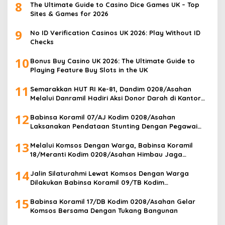
8
The Ultimate Guide to Casino Dice Games UK – Top
Sites & Games for 2026
9
No ID Verification Casinos UK 2026: Play Without ID
Checks
10
Bonus Buy Casino UK 2026: The Ultimate Guide to
Playing Feature Buy Slots in the UK
11
Semarakkan HUT RI Ke-81, Dandim 0208/Asahan
Melalui Danramil Hadiri Aksi Donor Darah di Kantor
Kemenag Asahan
12
Babinsa Koramil 07/AJ Kodim 0208/Asahan
Laksanakan Pendataan Stunting Dengan Pegawai
Kesehatan Di Puskesmas
13
Melalui Komsos Dengan Warga, Babinsa Koramil
18/Meranti Kodim 0208/Asahan Himbau Jaga
ebersihan Dan Kamtibmas
14
Jalin Silaturahmi Lewat Komsos Dengan Warga
Dilakukan Babinsa Koramil 09/TB Kodim
0208/Asahan
15
Babinsa Koramil 17/DB Kodim 0208/Asahan Gelar
Komsos Bersama Dengan Tukang Bangunan