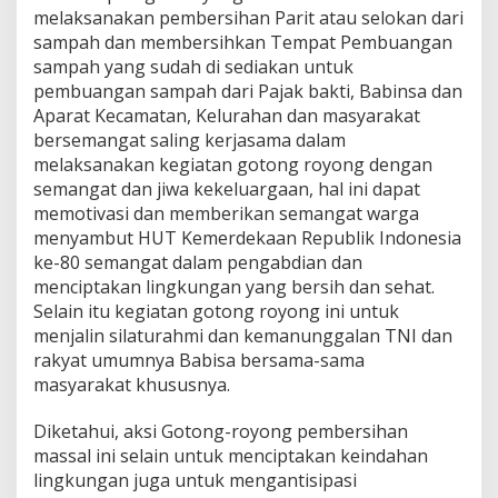
k
melaksanakan pembersihan Parit atau selokan dari
u
sampah dan membersihkan Tempat Pembuangan
k
sampah yang sudah di sediakan untuk
a
pembuangan sampah dari Pajak bakti, Babinsa dan
n
P
Aparat Kecamatan, Kelurahan dan masyarakat
e
bersemangat saling kerjasama dalam
r
melaksanakan kegiatan gotong royong dengan
s
semangat dan jiwa kekeluargaan, hal ini dapat
o
memotivasi dan memberikan semangat warga
n
e
menyambut HUT Kemerdekaan Republik Indonesia
l
ke-80 semangat dalam pengabdian dan
K
menciptakan lingkungan yang bersih dan sehat.
o
Selain itu kegiatan gotong royong ini untuk
r
a
menjalin silaturahmi dan kemanunggalan TNI dan
m
rakyat umumnya Babisa bersama-sama
i
masyarakat khususnya.
l
0
Diketahui, aksi Gotong-royong pembersihan
6
/
massal ini selain untuk menciptakan keindahan
K
lingkungan juga untuk mengantisipasi
i