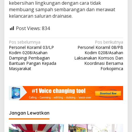
kebersihan lingkungan dengan cara tidak
membuang sampah sembarangan dan merawat
kelancaran saluran drainase.
Post Views:
834
N
Pos sebelumnya
Pos berikutnya
Personel Koramil 03/LP
Personel Koramil 08/PB
a
Kodim 0208/Asahan
Kodim 0208/Asahan
v
Dampingi Pembagian
Laksanakan Komsos Dan
Bantuan Pangan Kepada
Koordinasi Bersama
i
Masyarakat
Forkopimca
g
a
s
i
p
Jangan Lewatkan
o
s