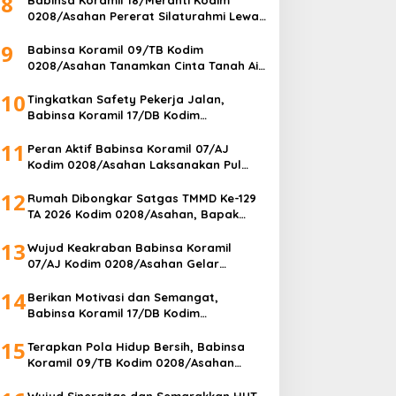
8
0208/Asahan Pererat Silaturahmi Lewat
Komsos Dengan Warga Masyarakat
9
Binaan
Babinsa Koramil 09/TB Kodim
0208/Asahan Tanamkan Cinta Tanah Air
Lewat Wasbang Kepada Siswa-siswi
10
MAN1 Kota Tanjung Balai
Tingkatkan Safety Pekerja Jalan,
Babinsa Koramil 17/DB Kodim
0208/Asahan Gelar Komsos Bersama
11
Tim Pemotong Rumput Dinas PU
Peran Aktif Babinsa Koramil 07/AJ
Kodim 0208/Asahan Laksanakan Pul
Data Ter Di Kantor Desa Air Joman
12
Rumah Dibongkar Satgas TMMD Ke-129
TA 2026 Kodim 0208/Asahan, Bapak
Samsul Bahri Bahagia Impiannya Miliki
13
Rumah Layak Huni Segera Terwujud
Wujud Keakraban Babinsa Koramil
07/AJ Kodim 0208/Asahan Gelar
Komsos Dengan Warga Masyarakat
14
Berikan Motivasi dan Semangat,
Babinsa Koramil 17/DB Kodim
0208/Asahan Gelar Komsos dengan
15
Pelajar Tim Drum Band
Terapkan Pola Hidup Bersih, Babinsa
Koramil 09/TB Kodim 0208/Asahan
Bersama DLH Tanjungbalai dan Warga
Gelar Gotong Royong Lingkungan
Wujud Sinergitas dan Semarakkan HUT