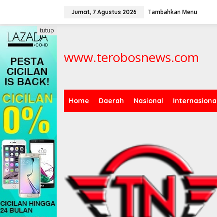
L
Tambahkan Menu
e
Jumat, 7 Agustus 2026
w
a
tutup
t
i
www.terobosnews.com
k
e
k
o
n
t
Home
Daerah
Nasional
Internasiona
e
n