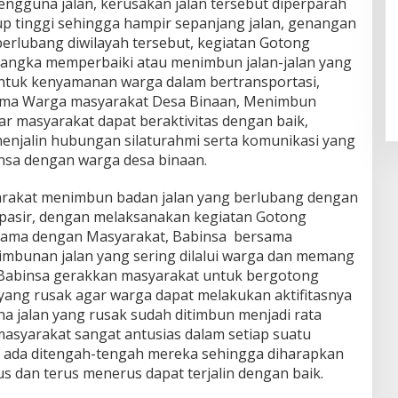
ngguna jalan, kerusakan jalan tersebut diperparah
up tinggi sehingga hampir sepanjang jalan, genangan
 berlubang diwilayah tersebut, kegiatan Gotong
angka memperbaiki atau menimbun jalan-jalan yang
untuk kenyamanan warga dalam bertransportasi,
ama Warga masyarakat Desa Binaan, Menimbun
ar masyarakat dapat beraktivitas dengan baik,
menjalin hubungan silaturahmi serta komunikasi yang
nsa dengan warga desa binaan.
rakat menimbun badan jalan yang berlubang dengan
asir, dengan melaksanakan kegiatan Gotong
sama dengan Masyarakat, Babinsa bersama
mbunan jalan yang sering dilalui warga dan memang
i Babinsa gerakkan masyarakat untuk bergotong
ang rusak agar warga dapat melakukan aktifitasnya
na jalan yang rusak sudah ditimbun menjadi rata
masyarakat sangat antusias dalam setiap suatu
u ada ditengah-tengah mereka sehingga diharapkan
us dan terus menerus dapat terjalin dengan baik.