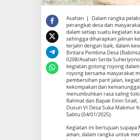
r
g
a
Asahan | Dalam rangka pelak
D
perangkat desa dan masyarakat
i
l
dalam setiap suatu kegiatan k
a
sehingga diharapkan jalinan k
k
terjalin dengan baik, dalam ke
u
Bintara Pembina Desa (Babinsa
k
a
0208/Asahan Serda Suheriyono
n
kegiatan gotong royong dalam
P
royong bersama masyarakat me
e
pembersihan parit jalan, kegi
r
kekompakan dan kemanunggala
s
o
menumbuhkan rasa saling tol
n
Rahmat dan Bapak Emin Sirait, 
e
Dusun VI Desa Suka Makmur K
l
Sabtu (04/01/2025).
K
o
r
Kegiatan ini bertujuan supaya
a
aman, dalam rangka untuk men
m