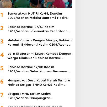
1
Semarakkan HUT RI Ke-81, Dandim
0208/Asahan Melalui Danramil Hadiri
Aksi Donor Darah di Kantor Kemenag
2
Asahan
Babinsa Koramil 07/AJ Kodim
0208/Asahan Laksanakan Pendataan
Stunting Dengan Pegawai Kesehatan Di
3
Puskesmas
Melalui Komsos Dengan Warga, Babinsa
Koramil 18/Meranti Kodim 0208/Asahan
Himbau Jaga ebersihan Dan Kamtibmas
4
Jalin Silaturahmi Lewat Komsos Dengan
Warga Dilakukan Babinsa Koramil
09/TB Kodim 0208/Asahan
5
Babinsa Koramil 17/DB Kodim
0208/Asahan Gelar Komsos Bersama
Dengan Tukang Bangunan
6
Masyarakat Desa Kapal Merah Terharu
Melihat Satgas TMMD Ke-129 Kodim
0208/Asahan Bekerja Siang Malam Demi
7
Renovasi Mushollah Al Maghribi
Satgas TMMD Ke-129 Kodim
0208/Asahan Rampungkan
Pembangunan MCK Mushollah Al
Maghribi, Jamaah Sambut Antusias
Babinsa Koramil 18/Meranti Kodim