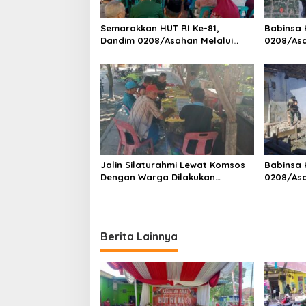
Semarakkan HUT RI Ke-81,
Babinsa 
Dandim 0208/Asahan Melalui
0208/As
Danramil Hadiri Aksi Donor Darah
Pendataa
di Kantor Kemenag Asahan
Pegawai 
Jalin Silaturahmi Lewat Komsos
Babinsa 
Dengan Warga Dilakukan
0208/As
Babinsa Koramil 09/TB Kodim
Bersama
0208/Asahan
Banguna
Berita Lainnya