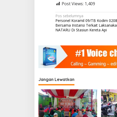
Post Views:
1,409
N
Pos sebelumnya
Personel Koramil 09/TB Kodim 020
a
Bersama Instansi Terkait Laksanak
v
NATARU Di Stasiun Kereta Api
i
g
a
s
i
p
Jangan Lewatkan
o
s