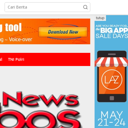
tutup
al
TNI Polri