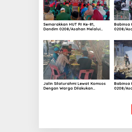
Semarakkan HUT RI Ke-81,
Babinsa 
Dandim 0208/Asahan Melalui
0208/As
Danramil Hadiri Aksi Donor Darah
Pendataa
di Kantor Kemenag Asahan
Pegawai 
Jalin Silaturahmi Lewat Komsos
Babinsa 
Dengan Warga Dilakukan
0208/As
Babinsa Koramil 09/TB Kodim
Bersama
0208/Asahan
Banguna