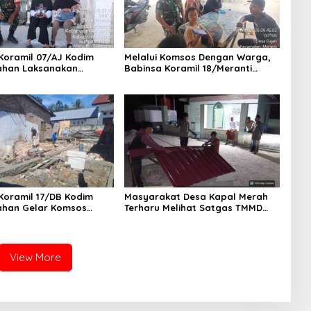
Koramil 07/AJ Kodim
Melalui Komsos Dengan Warga,
ahan Laksanakan
Babinsa Koramil 18/Meranti
n Stunting Dengan
Kodim 0208/Asahan Himbau
Kesehatan Di Puskesmas
Jaga ebersihan Dan Kamtibmas
Koramil 17/DB Kodim
Masyarakat Desa Kapal Merah
ahan Gelar Komsos
Terharu Melihat Satgas TMMD
 Dengan Tukang
Ke-129 Kodim 0208/Asahan
n
Bekerja Siang Malam Demi
Renovasi Mushollah Al Maghribi
View More