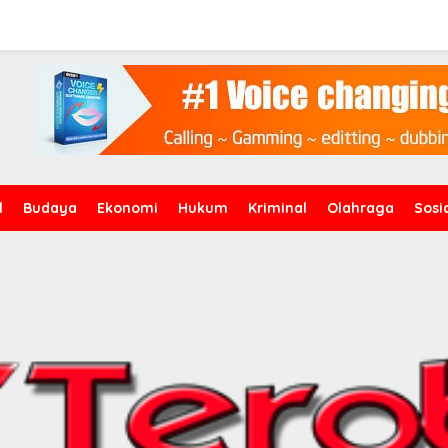
l
Budaya
Ekonomi
Hukum
Kriminal
Olahraga
Sosi