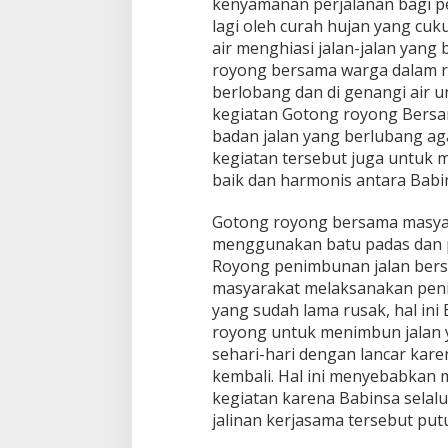
kenyamanan perjalanan bagi pe
i
lagi oleh curah hujan yang cuk
l
1
air menghiasi jalan-jalan yang
4
royong bersama warga dalam r
/
berlobang dan di genangi air 
B
kegiatan Gotong royong Bers
P
badan jalan yang berlubang ag
M
K
kegiatan tersebut juga untuk 
o
baik dan harmonis antara Babi
d
i
Gotong royong bersama masya
m
menggunakan batu padas dan p
0
2
Royong penimbunan jalan ber
0
masyarakat melaksanakan peni
8
yang sudah lama rusak, hal in
/
royong untuk menimbun jalan y
A
s
sehari-hari dengan lancar kare
a
kembali. Hal ini menyebabkan 
h
kegiatan karena Babinsa selal
a
jalinan kerjasama tersebut put
n