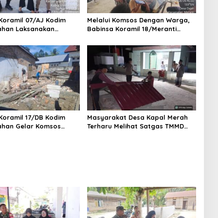
Koramil 07/AJ Kodim
Melalui Komsos Dengan Warga,
ahan Laksanakan
Babinsa Koramil 18/Meranti
n Stunting Dengan
Kodim 0208/Asahan Himbau
Kesehatan Di Puskesmas
Jaga ebersihan Dan Kamtibmas
Koramil 17/DB Kodim
Masyarakat Desa Kapal Merah
ahan Gelar Komsos
Terharu Melihat Satgas TMMD
 Dengan Tukang
Ke-129 Kodim 0208/Asahan
n
Bekerja Siang Malam Demi
Renovasi Mushollah Al Maghribi