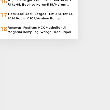
16
RI ke-81, Babinsa Koramil 18/Meranti
Kodim 0208/Asahan Bersama
17
Perangkat Desa Pasang Umbul-Umbul
Tidak Asal Jadi, Satgas TMMD Ke-129 TA
2026 Kodim 0208/Asahan Bangun
Fasilitas MCK Berkualitas untuk Warga
18
Desa Kapal Merah
Renovasi Fasilitas MCK Mushollah Al
Maghribi Rampung, Warga Desa Kapal
Merah Bahagia Rasakan Manfaat
Program TMMD Ke-129 Kodim
0208/Asahan