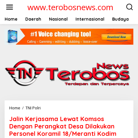
L
www.terobosnews.com
e
w
a
Home
Daerah
Nasional
Internasional
Budaya
t
i
k
e
k
o
n
t
e
n
Home
/
TNI Polri
J
a
Jalin Kerjasama Lewat Komsos
l
i
Dengan Perangkat Desa Dilakukan
n
Personel Koramil 18/Meranti Kodim
K