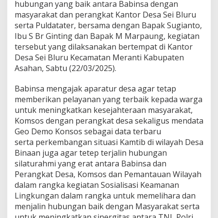
hubungan yang baik antara Babinsa dengan
s
masyarakat dan perangkat Kantor Desa Sei Bluru
o
n
serta Puldatater, bersama dengan Bapak Sugianto,
e
Ibu S Br Ginting dan Bapak M Marpaung, kegiatan
l
tersebut yang dilaksanakan bertempat di Kantor
K
Desa Sei Bluru Kecamatan Meranti Kabupaten
o
Asahan, Sabtu (22/03/2025).
r
a
m
Babinsa mengajak aparatur desa agar tetap
i
memberikan pelayanan yang terbaik kepada warga
l
untuk meningkatkan kesejahteraan masyarakat,
1
Komsos dengan perangkat desa sekaligus mendata
8
/
Geo Demo Konsos sebagai data terbaru
M
serta perkembangan situasi Kamtib di wilayah Desa
e
Binaan juga agar tetep terjalin hubungan
r
silaturahmi yang erat antara Babinsa dan
a
n
Perangkat Desa, Komsos dan Pemantauan Wilayah
t
dalam rangka kegiatan Sosialisasi Keamanan
i
Lingkungan dalam rangka untuk memelihara dan
K
menjalin hubungan baik dengan Masyarakat serta
o
untuk meningkatkan sinergitas antara TNI, Polri
d