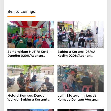
Malam Demi Renovasi
Mushollah Al Maghribi
Berita Lainnya
Semarakkan HUT RI Ke-81,
Babinsa Koramil 07/AJ
Dandim 0208/Asahan
Kodim 0208/Asahan
Melalui Danramil Hadiri Aksi
Laksanakan Pendataan
Donor Darah di Kantor
Stunting Dengan Pegawai
Kemenag Asahan
Kesehatan Di Puskesmas
Melalui Komsos Dengan
Jalin Silaturahmi Lewat
Warga, Babinsa Koramil
Komsos Dengan Warga
18/Meranti Kodim
Dilakukan Babinsa Koramil
0208/Asahan Himbau Jaga
09/TB Kodim 0208/Asahan