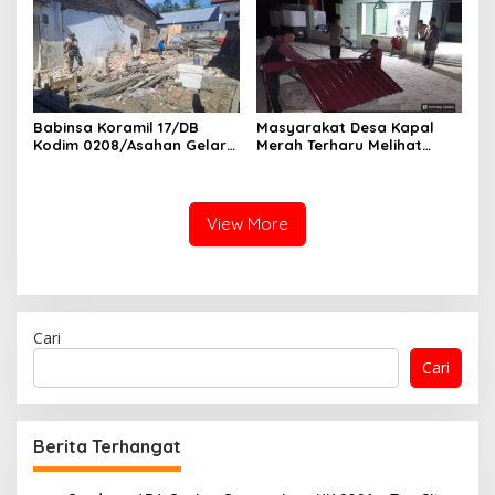
ebersihan Dan Kamtibmas
Babinsa Koramil 17/DB
Masyarakat Desa Kapal
Kodim 0208/Asahan Gelar
Merah Terharu Melihat
Komsos Bersama Dengan
Satgas TMMD Ke-129 Kodim
Tukang Bangunan
0208/Asahan Bekerja Siang
Malam Demi Renovasi
Mushollah Al Maghribi
View More
Cari
Cari
Berita Terhangat