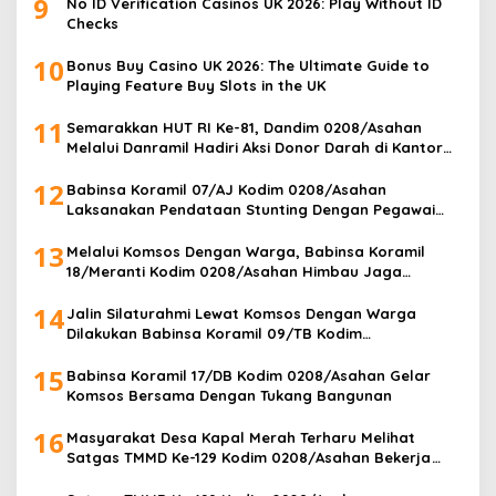
9
No ID Verification Casinos UK 2026: Play Without ID
Checks
10
Bonus Buy Casino UK 2026: The Ultimate Guide to
Playing Feature Buy Slots in the UK
11
Semarakkan HUT RI Ke-81, Dandim 0208/Asahan
Melalui Danramil Hadiri Aksi Donor Darah di Kantor
Kemenag Asahan
12
Babinsa Koramil 07/AJ Kodim 0208/Asahan
Laksanakan Pendataan Stunting Dengan Pegawai
Kesehatan Di Puskesmas
13
Melalui Komsos Dengan Warga, Babinsa Koramil
18/Meranti Kodim 0208/Asahan Himbau Jaga
ebersihan Dan Kamtibmas
14
Jalin Silaturahmi Lewat Komsos Dengan Warga
Dilakukan Babinsa Koramil 09/TB Kodim
0208/Asahan
15
Babinsa Koramil 17/DB Kodim 0208/Asahan Gelar
Komsos Bersama Dengan Tukang Bangunan
16
Masyarakat Desa Kapal Merah Terharu Melihat
Satgas TMMD Ke-129 Kodim 0208/Asahan Bekerja
Siang Malam Demi Renovasi Mushollah Al Maghribi