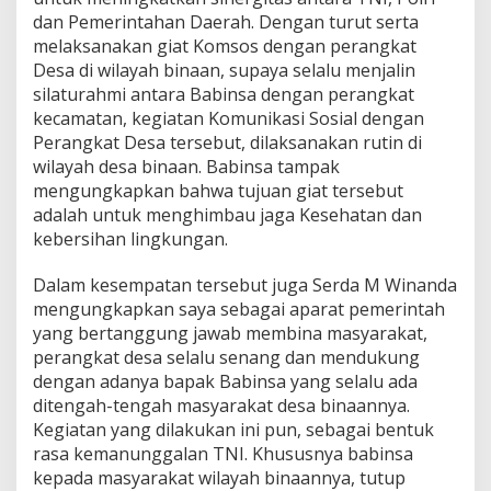
i
dan Pemerintahan Daerah. Dengan turut serta
m
melaksanakan giat Komsos dengan perangkat
0
Desa di wilayah binaan, supaya selalu menjalin
2
silaturahmi antara Babinsa dengan perangkat
0
8
kecamatan, kegiatan Komunikasi Sosial dengan
/
Perangkat Desa tersebut, dilaksanakan rutin di
A
wilayah desa binaan. Babinsa tampak
s
mengungkapkan bahwa tujuan giat tersebut
a
adalah untuk menghimbau jaga Kesehatan dan
h
a
kebersihan lingkungan.
n
Dalam kesempatan tersebut juga Serda M Winanda
mengungkapkan saya sebagai aparat pemerintah
yang bertanggung jawab membina masyarakat,
perangkat desa selalu senang dan mendukung
dengan adanya bapak Babinsa yang selalu ada
ditengah-tengah masyarakat desa binaannya.
Kegiatan yang dilakukan ini pun, sebagai bentuk
rasa kemanunggalan TNI. Khususnya babinsa
kepada masyarakat wilayah binaannya, tutup