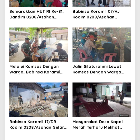
Semarakkan HUT RI Ke-81,
Babinsa Koramil 07/AJ
Dandim 0208/Asahan
Kodim 0208/Asahan
Melalui Danramil Hadiri Aksi
Laksanakan Pendataan
Donor Darah di Kantor
Stunting Dengan Pegawai
Kemenag Asahan
Kesehatan Di Puskesmas
Melalui Komsos Dengan
Jalin Silaturahmi Lewat
Warga, Babinsa Koramil
Komsos Dengan Warga
18/Meranti Kodim
Dilakukan Babinsa Koramil
0208/Asahan Himbau Jaga
09/TB Kodim 0208/Asahan
ebersihan Dan Kamtibmas
Babinsa Koramil 17/DB
Masyarakat Desa Kapal
Kodim 0208/Asahan Gelar
Merah Terharu Melihat
Komsos Bersama Dengan
Satgas TMMD Ke-129 Kodim
Tukang Bangunan
0208/Asahan Bekerja Siang