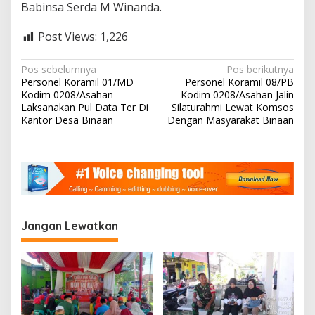
Babinsa Serda M Winanda.
Post Views:
1,226
N
Pos sebelumnya
Pos berikutnya
Personel Koramil 01/MD
Personel Koramil 08/PB
a
Kodim 0208/Asahan
Kodim 0208/Asahan Jalin
v
Laksanakan Pul Data Ter Di
Silaturahmi Lewat Komsos
Kantor Desa Binaan
Dengan Masyarakat Binaan
i
g
a
s
i
Jangan Lewatkan
p
o
s