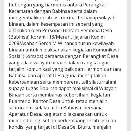
P
hubungan yang harmonis antara Perangkat
e
Kecamatan dengan Babinsa serta dalam
r
mengembalikan situasi normal terhadap wilayah
a
binaan, dalam kesempatan ini seperti yang
n
g
dilakukan oleh Personel Bintara Pembina Desa
k
(Babinsa) Koramil 18/Meranti jajaran Kodim
a
0208/Asahan Serda M Winanda turun kewilayah
t
binaan untuk melaksanakan kegiatan Komunikasi
D
Sosial (Komsos) bersama dengan Perangkat Desa
e
s
yang ada diwilayah binaan dalam rangka agar
a
terjalin Komunikasi yang baik dan Harmonis antara
D
Babinsa dan aparat Desa guna menciptakan
i
kebersamaan serta mempererat tali silaturrahmi
l
a
supaya tugas Babinsa dapat maksimal di Wilayah
k
Binaan serta membahas kebersihan, kegiatan
u
Puanter di Kantor Desa untuk tetap menjalin
k
silaturahmi selaku mitra Babinsa bersama
a
Aparatur Desa, kegiatan dilaksanakan untuk
n
P
memonitoring setiap perkembangan situasi dan
e
kondisi yang terjadi di Desa Sei Bluru, menjalin
r