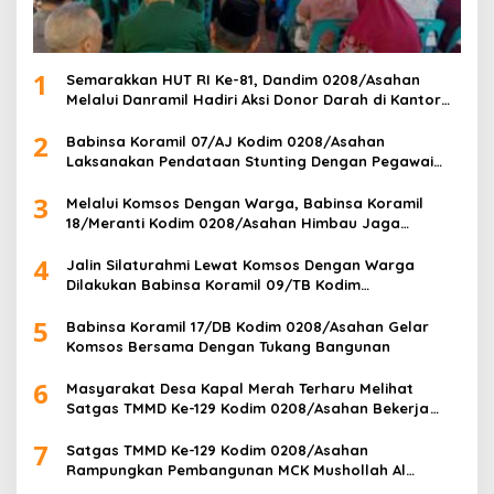
1
Semarakkan HUT RI Ke-81, Dandim 0208/Asahan
Melalui Danramil Hadiri Aksi Donor Darah di Kantor
Kemenag Asahan
2
Babinsa Koramil 07/AJ Kodim 0208/Asahan
Laksanakan Pendataan Stunting Dengan Pegawai
Kesehatan Di Puskesmas
3
Melalui Komsos Dengan Warga, Babinsa Koramil
18/Meranti Kodim 0208/Asahan Himbau Jaga
ebersihan Dan Kamtibmas
4
Jalin Silaturahmi Lewat Komsos Dengan Warga
Dilakukan Babinsa Koramil 09/TB Kodim
0208/Asahan
5
Babinsa Koramil 17/DB Kodim 0208/Asahan Gelar
Komsos Bersama Dengan Tukang Bangunan
6
Masyarakat Desa Kapal Merah Terharu Melihat
Satgas TMMD Ke-129 Kodim 0208/Asahan Bekerja
Siang Malam Demi Renovasi Mushollah Al Maghribi
7
Satgas TMMD Ke-129 Kodim 0208/Asahan
Rampungkan Pembangunan MCK Mushollah Al
Maghribi, Jamaah Sambut Antusias