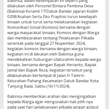
Babinsa, dalam kesempatan ini seperti yang
i
dilakukan oleh Personel Bintara Pembina Desa
n
(Babinsa) Koramil 17/Datuk Bandar jajaran Kodim
S
i
0208/Asahan Sertu Eko Prayitno turun kewilayah
l
binaan untuk turut serta melaksanakan kegiatan
a
Komunikasi Sosial (Komsos) bersama dengan
t
warga masyarakat binaan, Komsos dengan Warga
u
dan membicarakan tentang Pelaksanan Pilkada
r
a
serentak pada tanggal 27 Nopember 2024,
h
kegiatan komsos bersama dengan warga binaan,
m
kegiatan ini di lakukan oleh Babinsa guna
i
mendekatkan hubungan silaturahmi kepada warga
D
i
binaan, bersama dengan Bapak Herianto, Bapak
l
Jamal dan Bapak Reza, kegiatan tersebut yang
a
dilaksanakan bertempat di Jalan H Tamrin
k
Kelurahan Pahang Kecamatan Datuk Bandar Kota
u
Tanjung Balai, Sabtu (16/11/2024).
k
a
n
Babinsa memberikan arahan dan mengingatkan
P
kepada Warga agar mengunakan hak pilih nya
e
pada saat hari pelaksanaan pilkada jangan golput
r