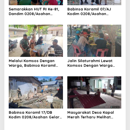
Semarakkan HUT RI Ke-81,
Babinsa Koramil 07/AJ
Dandim 0208/Asahan
Kodim 0208/Asahan
Melalui Danramil Hadiri Aksi
Laksanakan Pendataan
Donor Darah di Kantor
Stunting Dengan Pegawai
Kemenag Asahan
Kesehatan Di Puskesmas
Melalui Komsos Dengan
Jalin Silaturahmi Lewat
Warga, Babinsa Koramil
Komsos Dengan Warga
18/Meranti Kodim
Dilakukan Babinsa Koramil
0208/Asahan Himbau Jaga
09/TB Kodim 0208/Asahan
ebersihan Dan Kamtibmas
Babinsa Koramil 17/DB
Masyarakat Desa Kapal
Kodim 0208/Asahan Gelar
Merah Terharu Melihat
Komsos Bersama Dengan
Satgas TMMD Ke-129 Kodim
Tukang Bangunan
0208/Asahan Bekerja Siang