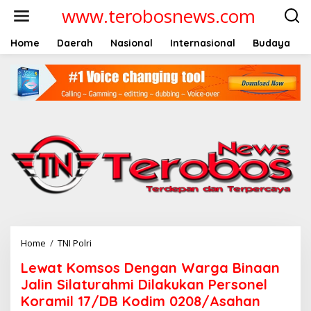
L
www.terobosnews.com
e
w
a
Home
Daerah
Nasional
Internasional
Budaya
t
i
k
e
k
o
n
t
e
n
Home
/
TNI Polri
L
e
Lewat Komsos Dengan Warga Binaan
w
a
Jalin Silaturahmi Dilakukan Personel
t
Koramil 17/DB Kodim 0208/Asahan
K