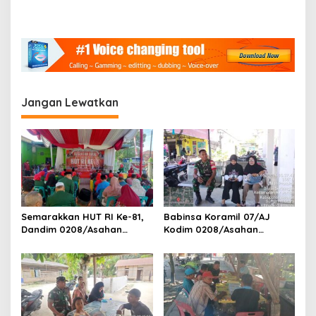
g
a
s
i
p
o
Jangan Lewatkan
s
Semarakkan HUT RI Ke-81,
Babinsa Koramil 07/AJ
Dandim 0208/Asahan
Kodim 0208/Asahan
Melalui Danramil Hadiri Aksi
Laksanakan Pendataan
Donor Darah di Kantor
Stunting Dengan Pegawai
Kemenag Asahan
Kesehatan Di Puskesmas