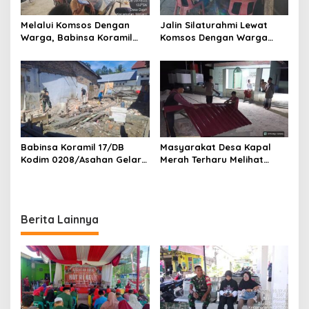
Melalui Komsos Dengan
Jalin Silaturahmi Lewat
Warga, Babinsa Koramil
Komsos Dengan Warga
18/Meranti Kodim
Dilakukan Babinsa Koramil
0208/Asahan Himbau Jaga
09/TB Kodim 0208/Asahan
ebersihan Dan Kamtibmas
Babinsa Koramil 17/DB
Masyarakat Desa Kapal
Kodim 0208/Asahan Gelar
Merah Terharu Melihat
Komsos Bersama Dengan
Satgas TMMD Ke-129 Kodim
Tukang Bangunan
0208/Asahan Bekerja Siang
Malam Demi Renovasi
Mushollah Al Maghribi
Berita Lainnya