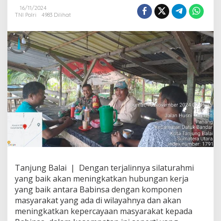
o
16/11/2024
m
TNI Polri
4983 Dilihat
s
o
s
D
e
n
g
a
n
W
a
r
g
a
B
i
n
Tanjung Balai | Dengan terjalinnya silaturahmi
a
yang baik akan meningkatkan hubungan kerja
a
yang baik antara Babinsa dengan komponen
n
masyarakat yang ada di wilayahnya dan akan
J
a
meningkatkan kepercayaan masyarakat kepada
l