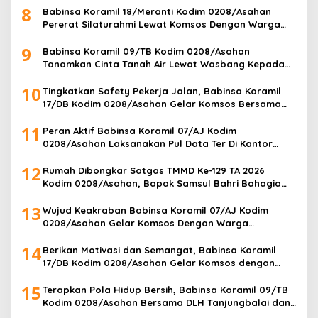
8
Babinsa Koramil 18/Meranti Kodim 0208/Asahan
Pererat Silaturahmi Lewat Komsos Dengan Warga
Masyarakat Binaan
9
Babinsa Koramil 09/TB Kodim 0208/Asahan
Tanamkan Cinta Tanah Air Lewat Wasbang Kepada
Siswa-siswi MAN1 Kota Tanjung Balai
10
Tingkatkan Safety Pekerja Jalan, Babinsa Koramil
17/DB Kodim 0208/Asahan Gelar Komsos Bersama
Tim Pemotong Rumput Dinas PU
11
Peran Aktif Babinsa Koramil 07/AJ Kodim
0208/Asahan Laksanakan Pul Data Ter Di Kantor
Desa Air Joman
12
Rumah Dibongkar Satgas TMMD Ke-129 TA 2026
Kodim 0208/Asahan, Bapak Samsul Bahri Bahagia
Impiannya Miliki Rumah Layak Huni Segera Terwujud
13
Wujud Keakraban Babinsa Koramil 07/AJ Kodim
0208/Asahan Gelar Komsos Dengan Warga
Masyarakat
14
Berikan Motivasi dan Semangat, Babinsa Koramil
17/DB Kodim 0208/Asahan Gelar Komsos dengan
Pelajar Tim Drum Band
15
Terapkan Pola Hidup Bersih, Babinsa Koramil 09/TB
Kodim 0208/Asahan Bersama DLH Tanjungbalai dan
Warga Gelar Gotong Royong Lingkungan