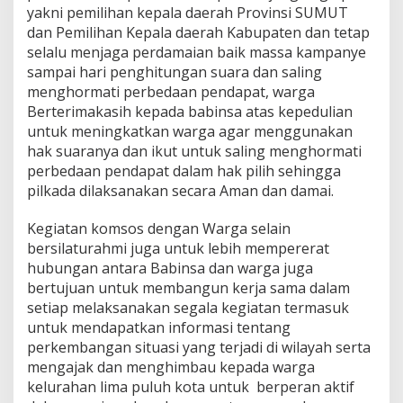
yakni pemilihan kepala daerah Provinsi SUMUT
s
o
dan Pemilihan Kepala daerah Kabupaten dan tetap
n
selalu menjaga perdamaian baik massa kampanye
e
sampai hari penghitungan suara dan saling
l
menghormati perbedaan pendapat, warga
K
o
Berterimakasih kepada babinsa atas kepedulian
r
untuk meningkatkan warga agar menggunakan
a
hak suaranya dan ikut untuk saling menghormati
m
perbedaan pendapat dalam hak pilih sehingga
i
pilkada dilaksanakan secara Aman dan damai.
l
1
7
Kegiatan komsos dengan Warga selain
/
bersilaturahmi juga untuk lebih mempererat
D
hubungan antara Babinsa dan warga juga
B
bertujuan untuk membangun kerja sama dalam
K
o
setiap melaksanakan segala kegiatan termasuk
d
untuk mendapatkan informasi tentang
i
perkembangan situasi yang terjadi di wilayah serta
m
mengajak dan menghimbau kepada warga
0
2
kelurahan lima puluh kota untuk berperan aktif
0