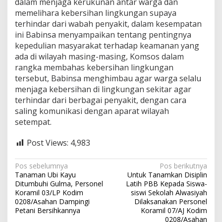
dalam menjaga kerukunan antar warga dan
8
memelihara kebersihan lingkungan supaya
/
terhindar dari wabah penyakit, dalam kesempatan
A
ini Babinsa menyampaikan tentang pentingnya
s
a
kepedulian masyarakat terhadap keamanan yang
h
ada di wilayah masing-masing, Komsos dalam
a
rangka membahas kebersihan lingkungan
n
tersebut, Babinsa menghimbau agar warga selalu
menjaga kebersihan di lingkungan sekitar agar
terhindar dari berbagai penyakit, dengan cara
saling komunikasi dengan aparat wilayah
setempat.
Post Views:
4,983
N
Pos sebelumnya
Pos berikutnya
Tanaman Ubi Kayu
Untuk Tanamkan Disiplin
a
Ditumbuhi Gulma, Personel
Latih PBB Kepada Siswa-
v
Koramil 03/LP Kodim
siswi Sekolah Alwasiyah
0208/Asahan Dampingi
Dilaksanakan Personel
i
Petani Bersihkannya
Koramil 07/AJ Kodim
0208/Asahan