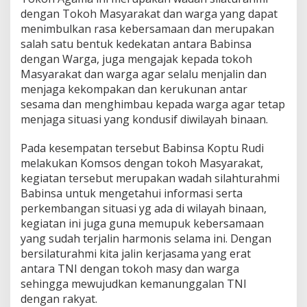
o
dengan Tokoh Masyarakat dan warga yang dapat
h
menimbulkan rasa kebersamaan dan merupakan
M
salah satu bentuk kedekatan antara Babinsa
a
dengan Warga, juga mengajak kepada tokoh
s
y
Masyarakat dan warga agar selalu menjalin dan
a
menjaga kekompakan dan kerukunan antar
r
sesama dan menghimbau kepada warga agar tetap
a
menjaga situasi yang kondusif diwilayah binaan.
k
a
t
Pada kesempatan tersebut Babinsa Koptu Rudi
melakukan Komsos dengan tokoh Masyarakat,
kegiatan tersebut merupakan wadah silahturahmi
Babinsa untuk mengetahui informasi serta
perkembangan situasi yg ada di wilayah binaan,
kegiatan ini juga guna memupuk kebersamaan
yang sudah terjalin harmonis selama ini. Dengan
bersilaturahmi kita jalin kerjasama yang erat
antara TNI dengan tokoh masy dan warga
sehingga mewujudkan kemanunggalan TNI
dengan rakyat.