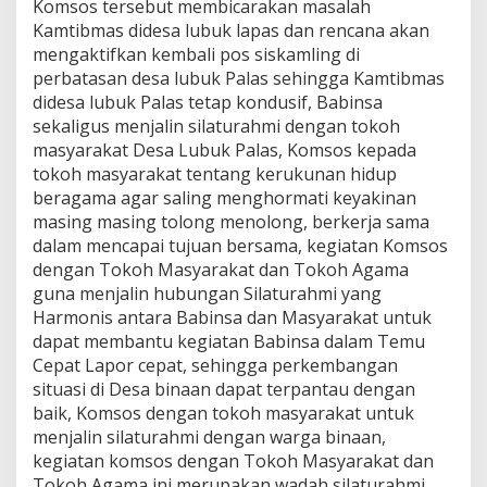
Komsos tersebut membicarakan masalah
J
Kamtibmas didesa lubuk lapas dan rencana akan
a
mengaktifkan kembali pos siskamling di
l
i
perbatasan desa lubuk Palas sehingga Kamtibmas
n
didesa lubuk Palas tetap kondusif, Babinsa
S
sekaligus menjalin silaturahmi dengan tokoh
i
masyarakat Desa Lubuk Palas, Komsos kepada
l
a
tokoh masyarakat tentang kerukunan hidup
t
beragama agar saling menghormati keyakinan
u
masing masing tolong menolong, berkerja sama
r
dalam mencapai tujuan bersama, kegiatan Komsos
a
dengan Tokoh Masyarakat dan Tokoh Agama
h
m
guna menjalin hubungan Silaturahmi yang
i
Harmonis antara Babinsa dan Masyarakat untuk
D
dapat membantu kegiatan Babinsa dalam Temu
e
Cepat Lapor cepat, sehingga perkembangan
n
g
situasi di Desa binaan dapat terpantau dengan
a
baik, Komsos dengan tokoh masyarakat untuk
n
menjalin silaturahmi dengan warga binaan,
T
kegiatan komsos dengan Tokoh Masyarakat dan
o
Tokoh Agama ini merupakan wadah silaturahmi
k