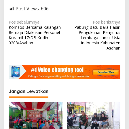
Post Views:
606
N
Pos sebelumnya
Pos berikutnya
Komsos Bersama Kalangan
Pabung Batu Bara Hadiri
a
Remaja Dilakukan Personel
Pengukuhan Pengurus
v
Koramil 17/DB Kodim
Lembaga Lanjut Usia
0208/Asahan
Indonesia Kabupaten
i
Asahan
g
a
s
i
p
Jangan Lewatkan
o
s