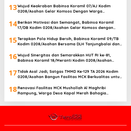
Impiannya Miliki Rumah Layak Huni Segera Terwujud
13
Wujud Keakraban Babinsa Koramil 07/AJ Kodim
0208/Asahan Gelar Komsos Dengan Warga
Masyarakat
14
Berikan Motivasi dan Semangat, Babinsa Koramil
17/DB Kodim 0208/Asahan Gelar Komsos dengan
Pelajar Tim Drum Band
15
Terapkan Pola Hidup Bersih, Babinsa Koramil 09/TB
Kodim 0208/Asahan Bersama DLH Tanjungbalai dan
Warga Gelar Gotong Royong Lingkungan
16
Wujud Sinergitas dan Semarakkan HUT RI ke-81,
Babinsa Koramil 18/Meranti Kodim 0208/Asahan
Bersama Perangkat Desa Pasang Umbul-Umbul
17
Tidak Asal Jadi, Satgas TMMD Ke-129 TA 2026 Kodim
0208/Asahan Bangun Fasilitas MCK Berkualitas untuk
Warga Desa Kapal Merah
18
Renovasi Fasilitas MCK Mushollah Al Maghribi
Rampung, Warga Desa Kapal Merah Bahagia
Rasakan Manfaat Program TMMD Ke-129 Kodim
0208/Asahan