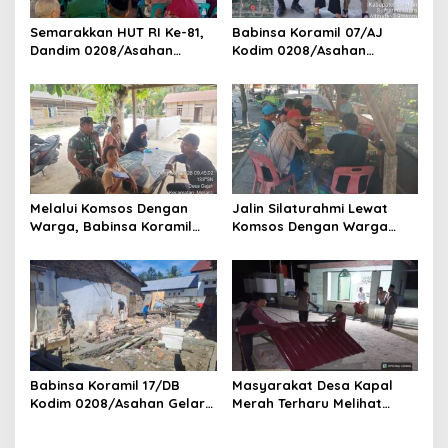
Semarakkan HUT RI Ke-81,
Babinsa Koramil 07/AJ
Dandim 0208/Asahan
Kodim 0208/Asahan
Melalui Danramil Hadiri Aksi
Laksanakan Pendataan
Donor Darah di Kantor
Stunting Dengan Pegawai
Kemenag Asahan
Kesehatan Di Puskesmas
Melalui Komsos Dengan
Jalin Silaturahmi Lewat
Warga, Babinsa Koramil
Komsos Dengan Warga
18/Meranti Kodim
Dilakukan Babinsa Koramil
0208/Asahan Himbau Jaga
09/TB Kodim 0208/Asahan
ebersihan Dan Kamtibmas
Babinsa Koramil 17/DB
Masyarakat Desa Kapal
Kodim 0208/Asahan Gelar
Merah Terharu Melihat
Komsos Bersama Dengan
Satgas TMMD Ke-129 Kodim
Tukang Bangunan
0208/Asahan Bekerja Siang