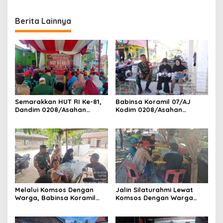
Malam Demi Renovasi
Mushollah Al Maghribi
Berita Lainnya
Semarakkan HUT RI Ke-81,
Babinsa Koramil 07/AJ
Dandim 0208/Asahan
Kodim 0208/Asahan
Melalui Danramil Hadiri Aksi
Laksanakan Pendataan
Donor Darah di Kantor
Stunting Dengan Pegawai
Kemenag Asahan
Kesehatan Di Puskesmas
Melalui Komsos Dengan
Jalin Silaturahmi Lewat
Warga, Babinsa Koramil
Komsos Dengan Warga
18/Meranti Kodim
Dilakukan Babinsa Koramil
0208/Asahan Himbau Jaga
09/TB Kodim 0208/Asahan
ebersihan Dan Kamtibmas