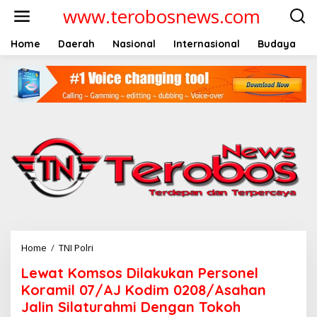
L
www.terobosnews.com
e
w
a
Home
Daerah
Nasional
Internasional
Budaya
t
i
k
e
k
o
n
t
e
n
Home
/
TNI Polri
L
e
Lewat Komsos Dilakukan Personel
w
a
Koramil 07/AJ Kodim 0208/Asahan
t
Jalin Silaturahmi Dengan Tokoh
K