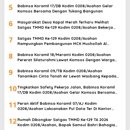
0208/Asahan
5
Babinsa Koramil 17/DB Kodim 0208/Asahan Gelar
Komsos Bersama Dengan Tukang Bangunan
6
Masyarakat Desa Kapal Merah Terharu Melihat
Satgas TMMD Ke-129 Kodim 0208/Asahan Bekerja
Siang Malam Demi Renovasi Mushollah Al Maghribi
7
Satgas TMMD Ke-129 Kodim 0208/Asahan
Rampungkan Pembangunan MCK Mushollah Al
Maghribi, Jamaah Sambut Antusias
8
Babinsa Koramil 18/Meranti Kodim 0208/Asahan
Pererat Silaturahmi Lewat Komsos Dengan Warga
Masyarakat Binaan
9
Babinsa Koramil 09/TB Kodim 0208/Asahan
Tanamkan Cinta Tanah Air Lewat Wasbang Kepada
Siswa-siswi MAN1 Kota Tanjung Balai
10
Tingkatkan Safety Pekerja Jalan, Babinsa Koramil
17/DB Kodim 0208/Asahan Gelar Komsos Bersama
Tim Pemotong Rumput Dinas PU
11
Peran Aktif Babinsa Koramil 07/AJ Kodim
0208/Asahan Laksanakan Pul Data Ter Di Kantor
Desa Air Joman
12
Rumah Dibongkar Satgas TMMD Ke-129 TA 2026
Kodim 0208/Asahan, Bapak Samsul Bahri Bahagia