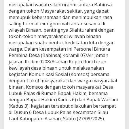
a
merupakan wadah silahturahmi antara Babinsa
m
dengan tokoh Masyarakat sekitar, yang dapat
i
memupuk kebersamaan dan menimbulkan rasa
l
saling hormat menghormati antar sesama di
0
7
wilayah Binaan, pentingnya Silahturahmi dengan
/
tokoh-tokoh masyarakat di wilayah binaan
A
merupakan suatu bentuk kedekatan kita dengan
J
warga. Dalam kesempatan ini Personel Bintara
K
Pembina Desa (Babinsa) Koramil 07/Air Joman
o
d
jajaran Kodim 0208/Asahan Koptu Rudi turun
i
kewilayah desa binaan untuk melaksanakan
m
kegiatan Komunikasi Sosial (Komsos) bersama
0
dengan Tokoh masyarakat dan warga masyarakat
2
0
binaan, Komsos dengan tokoh masyarakat Desa
8
Lubuk Palas di Rumah Bapak Hakim, bersama
/
dengan Bapak Hakim (Kadus 6) dan Bapak Wariadi
A
(Kadus 3), kegiatan tersebut dilakukan bertempat
s
di Dusun 6 Desa Lubuk Palas Kecamatan Silau
a
h
Laut Kabupaten Asahan, Sabtu (27/09/2025).
a
n