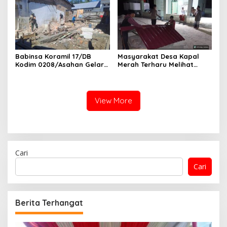
Babinsa Koramil 17/DB
Masyarakat Desa Kapal
Kodim 0208/Asahan Gelar
Merah Terharu Melihat
Komsos Bersama Dengan
Satgas TMMD Ke-129 Kodim
Tukang Bangunan
0208/Asahan Bekerja Siang
Malam Demi Renovasi
Mushollah Al Maghribi
View More
Cari
Cari
Berita Terhangat