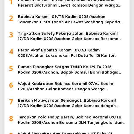
1
Pererat Silaturahmi Lewat Komsos Dengan Warga
Masyarakat Binaan
2
Babinsa Koramil 09/TB Kodim 0208/Asahan
Tanamkan Cinta Tanah Air Lewat Wasbang Kepada
Siswa-siswi MAN1 Kota Tanjung Balai
3
Tingkatkan Safety Pekerja Jalan, Babinsa Koramil
17/DB Kodim 0208/Asahan Gelar Komsos Bersama
Tim Pemotong Rumput Dinas PU
4
Peran Aktif Babinsa Koramil 07/AJ Kodim
0208/Asahan Laksanakan Pul Data Ter Di Kantor
Desa Air Joman
5
Rumah Dibongkar Satgas TMMD Ke-129 TA 2026
Kodim 0208/Asahan, Bapak Samsul Bahri Bahagia
Impiannya Miliki Rumah Layak Huni Segera Terwujud
6
Wujud Keakraban Babinsa Koramil 07/AJ Kodim
0208/Asahan Gelar Komsos Dengan Warga
Masyarakat
7
Berikan Motivasi dan Semangat, Babinsa Koramil
17/DB Kodim 0208/Asahan Gelar Komsos dengan
Pelajar Tim Drum Band
8
Terapkan Pola Hidup Bersih, Babinsa Koramil 09/TB
Kodim 0208/Asahan Bersama DLH Tanjungbalai dan
Warga Gelar Gotong Royong Lingkungan
Wujud Sinergitas dan Semarakkan HUT RI ke-81,