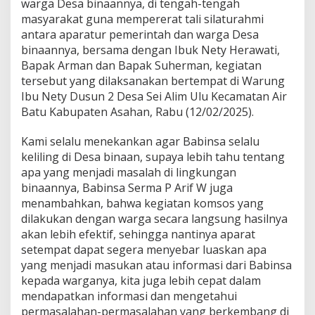
warga Desa binaannya, di tengah-tengah
s
masyarakat guna mempererat tali silaturahmi
a
antara aparatur pemerintah dan warga Desa
n
a
binaannya, bersama dengan Ibuk Nety Herawati,
k
Bapak Arman dan Bapak Suherman, kegiatan
a
tersebut yang dilaksanakan bertempat di Warung
n
Ibu Nety Dusun 2 Desa Sei Alim Ulu Kecamatan Air
K
Batu Kabupaten Asahan, Rabu (12/02/2025).
o
m
s
Kami selalu menekankan agar Babinsa selalu
o
keliling di Desa binaan, supaya lebih tahu tentang
s
apa yang menjadi masalah di lingkungan
D
binaannya, Babinsa Serma P Arif W juga
e
n
menambahkan, bahwa kegiatan komsos yang
g
dilakukan dengan warga secara langsung hasilnya
a
akan lebih efektif, sehingga nantinya aparat
n
setempat dapat segera menyebar luaskan apa
W
a
yang menjadi masukan atau informasi dari Babinsa
r
kepada warganya, kita juga lebih cepat dalam
g
mendapatkan informasi dan mengetahui
a
permasalahan-permasalahan yang berkembang di
B