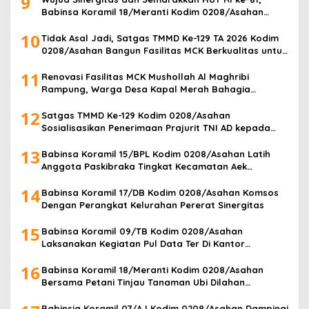
9
Babinsa Koramil 18/Meranti Kodim 0208/Asahan
Bersama Perangkat Desa Pasang Umbul-Umbul
10
Tidak Asal Jadi, Satgas TMMD Ke-129 TA 2026 Kodim
0208/Asahan Bangun Fasilitas MCK Berkualitas untuk
Warga Desa Kapal Merah
11
Renovasi Fasilitas MCK Mushollah Al Maghribi
Rampung, Warga Desa Kapal Merah Bahagia
Rasakan Manfaat Program TMMD Ke-129 Kodim
12
0208/Asahan
Satgas TMMD Ke-129 Kodim 0208/Asahan
Sosialisasikan Penerimaan Prajurit TNI AD kepada
Masyarakat Desa Kapal Merah
13
Babinsa Koramil 15/BPL Kodim 0208/Asahan Latih
Anggota Paskibraka Tingkat Kecamatan Aek
Songsongan
14
Babinsa Koramil 17/DB Kodim 0208/Asahan Komsos
Dengan Perangkat Kelurahan Pererat Sinergitas
15
Babinsa Koramil 09/TB Kodim 0208/Asahan
Laksanakan Kegiatan Pul Data Ter Di Kantor
Kelurahan
16
Babinsa Koramil 18/Meranti Kodim 0208/Asahan
Bersama Petani Tinjau Tanaman Ubi Dilahan
Pertanian
Babinsia Koramil 07/AJ Kodim 0208/Asahan Dampingi