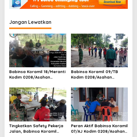
s
i
p
Jangan Lewatkan
o
s
Babinsa Koramil 18/Meranti
Babinsa Koramil 09/TB
Kodim 0208/Asahan
Kodim 0208/Asahan
Pererat Silaturahmi Lewat
Tanamkan Cinta Tanah Air
Komsos Dengan Warga
Lewat Wasbang Kepada
Masyarakat Binaan
Siswa-siswi MAN1 Kota
Tanjung Balai
Tingkatkan Safety Pekerja
Peran Aktif Babinsa Koramil
Jalan, Babinsa Koramil
07/AJ Kodim 0208/Asahan
17/DB Kodim 0208/Asahan
Laksanakan Pul Data Ter Di