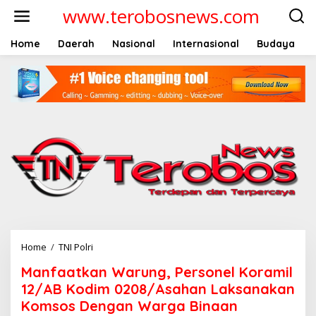
L
www.terobosnews.com
e
w
a
Home
Daerah
Nasional
Internasional
Budaya
t
i
k
e
k
o
n
t
e
n
Home
/
TNI Polri
M
a
Manfaatkan Warung, Personel Koramil
n
f
12/AB Kodim 0208/Asahan Laksanakan
a
Komsos Dengan Warga Binaan
a