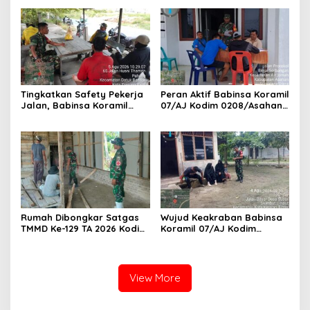
Komsos Dengan Warga
Lewat Wasbang Kepada
Masyarakat Binaan
Siswa-siswi MAN1 Kota
Tanjung Balai
Tingkatkan Safety Pekerja
Peran Aktif Babinsa Koramil
Jalan, Babinsa Koramil
07/AJ Kodim 0208/Asahan
17/DB Kodim 0208/Asahan
Laksanakan Pul Data Ter Di
Gelar Komsos Bersama Tim
Kantor Desa Air Joman
Pemotong Rumput Dinas PU
Rumah Dibongkar Satgas
Wujud Keakraban Babinsa
TMMD Ke-129 TA 2026 Kodim
Koramil 07/AJ Kodim
0208/Asahan, Bapak
0208/Asahan Gelar Komsos
Samsul Bahri Bahagia
Dengan Warga Masyarakat
Impiannya Miliki Rumah
Layak Huni Segera
View More
Terwujud