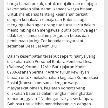
l
harga bahan pokok, untuk menjalin dan menjaga
1
kekompakan silaturahmi kepada warga binaan,
2
untuk membahas tentang keamanan terkait
/
dengan kenakalan remaja dan Babinsa juga
A
mengingatkan agar orang tua turut serta dalam
B
K
membimbing dan mengawasi putra putrinya agar
o
tidak terjerumus dalam pergaulan bebas dan
d
pembinaan Jaring Ter kepada masyarakat
i
setempat Desa Sei Alim Ulu.
m
0
2
Dalam kesempatan tersebut seperti halnya yang
0
dilakukan oleh Personel Bintara Pembina Desa
8
(Babinsa) Koramil 12/Air Batu jajaran Kodim
/
0208/Asahan Serma P Arif W turun kewilayah
A
s
binaan untuk melaskanakan kegiatan Komunikasi
a
Sosial (Komsos) bersama dengan warga
h
masyarakat binaan, kegiatan Komsos yang
a
dilakukan Babinsa dalam rangka meningkatkan
n
kemanunggalan TNI dengan rakyat serta upaya
L
a
Babinsa untuk lebih mendekatkan diri dengan
k