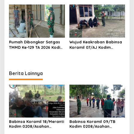
Gelar Komsos Bersama Tim
Kantor Desa Air Joman
Pemotong Rumput Dinas PU
Rumah Dibongkar Satgas
Wujud Keakraban Babinsa
TMMD Ke-129 TA 2026 Kodim
Koramil 07/AJ Kodim
0208/Asahan, Bapak
0208/Asahan Gelar Komsos
Samsul Bahri Bahagia
Dengan Warga Masyarakat
Impiannya Miliki Rumah
Layak Huni Segera
Berita Lainnya
Terwujud
Babinsa Koramil 18/Meranti
Babinsa Koramil 09/TB
Kodim 0208/Asahan
Kodim 0208/Asahan
Pererat Silaturahmi Lewat
Tanamkan Cinta Tanah Air