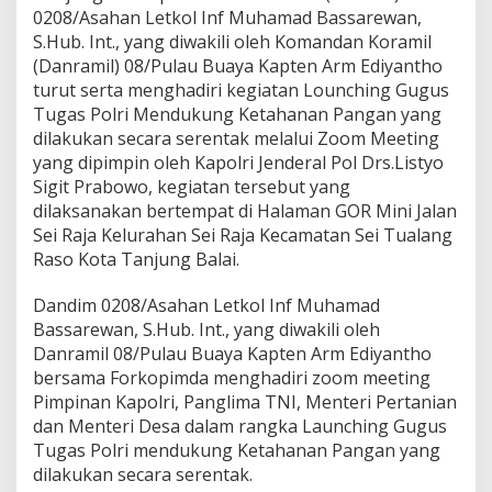
B
0208/Asahan Letkol Inf Muhamad Bassarewan,
K
S.Hub. Int., yang diwakili oleh Komandan Koramil
o
(Danramil) 08/Pulau Buaya Kapten Arm Ediyantho
d
turut serta menghadiri kegiatan Lounching Gugus
i
m
Tugas Polri Mendukung Ketahanan Pangan yang
0
dilakukan secara serentak melalui Zoom Meeting
2
yang dipimpin oleh Kapolri Jenderal Pol Drs.Listyo
0
Sigit Prabowo, kegiatan tersebut yang
8
dilaksanakan bertempat di Halaman GOR Mini Jalan
/
A
Sei Raja Kelurahan Sei Raja Kecamatan Sei Tualang
s
Raso Kota Tanjung Balai.
a
h
Dandim 0208/Asahan Letkol Inf Muhamad
a
Bassarewan, S.Hub. Int., yang diwakili oleh
n
H
Danramil 08/Pulau Buaya Kapten Arm Ediyantho
a
bersama Forkopimda menghadiri zoom meeting
d
Pimpinan Kapolri, Panglima TNI, Menteri Pertanian
i
dan Menteri Desa dalam rangka Launching Gugus
r
i
Tugas Polri mendukung Ketahanan Pangan yang
L
dilakukan secara serentak.
a