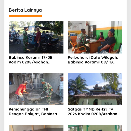
Berkat Satgas TMMD Ke-129
Berkat TMMD ke-129 Kodim
Kodim 0208/Asahan
0208/Asahan
Berita Lainnya
Babinsa Koramil 17/DB
Perbaharui Data Wilayah,
Kodim 0208/Asahan
Babinsa Koramil 09/TB
Laksanakan Komsos
Kodim 0208/Asahan Gelar
Bersama Dengan Abang
Pul Data Ter Di Kantor
Becak
Kelurahan
Kemanunggalan TNI
Satgas TMMD Ke-129 TA
Dengan Rakyat, Babinsa
2026 Kodim 0208/Asahan
Koramil 10/SK Kodim
Jadi Solusi Renovasi
0208/Asahan Bantu (Cor)
Mushollah Al Maghribi yang
Bangun Rumah Warga
Mulai Rapuh