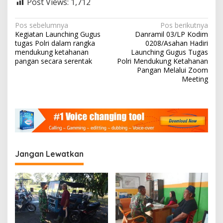
Post Views:
1,712
N
Pos sebelumnya
Pos berikutnya
Kegiatan Launching Gugus
Danramil 03/LP Kodim
a
tugas Polri dalam rangka
0208/Asahan Hadiri
v
mendukung ketahanan
Launching Gugus Tugas
pangan secara serentak
Polri Mendukung Ketahanan
i
Pangan Melalui Zoom
Meeting
g
a
s
i
p
o
Jangan Lewatkan
s