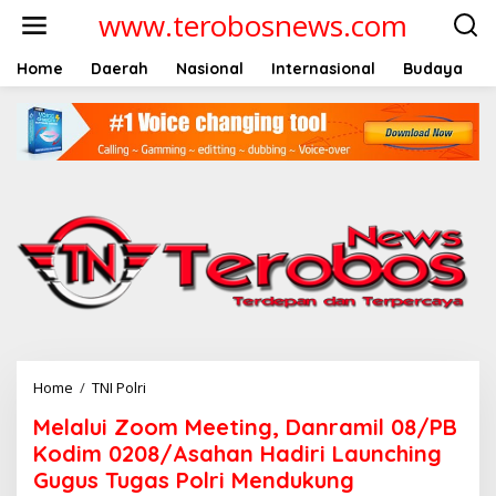
L
www.terobosnews.com
e
w
a
Home
Daerah
Nasional
Internasional
Budaya
t
i
k
e
k
o
n
t
e
n
Home
/
TNI Polri
M
e
Melalui Zoom Meeting, Danramil 08/PB
l
a
Kodim 0208/Asahan Hadiri Launching
l
Gugus Tugas Polri Mendukung
u