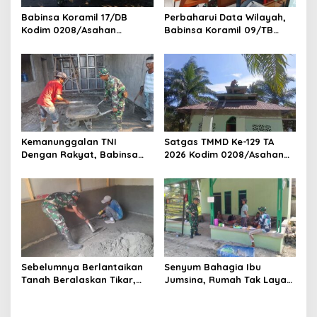
Babinsa Koramil 17/DB
Perbaharui Data Wilayah,
Kodim 0208/Asahan
Babinsa Koramil 09/TB
Laksanakan Komsos
Kodim 0208/Asahan Gelar
Bersama Dengan Abang
Pul Data Ter Di Kantor
Becak
Kelurahan
Kemanunggalan TNI
Satgas TMMD Ke-129 TA
Dengan Rakyat, Babinsa
2026 Kodim 0208/Asahan
Koramil 10/SK Kodim
Jadi Solusi Renovasi
0208/Asahan Bantu (Cor)
Mushollah Al Maghribi yang
Bangun Rumah Warga
Mulai Rapuh
Sebelumnya Berlantaikan
Senyum Bahagia Ibu
Tanah Beralaskan Tikar,
Jumsina, Rumah Tak Layak
Kini Ibu Paijem Nikmati
Huni Kini Berubah Menjadi
Lantai Rumah yang Layak
Hunian yang Nyaman