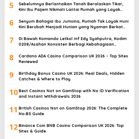
5
Sebelumnya Berlantaikan Tanah Beralaskan Tikar,
Kini Ibu Paijem Nikmati Lantai Rumah yang Layak
Berkat Satgas TMMD Ke-129 Kodim 0208/Asahan
6
Senyum Bahagia Ibu Jumsina, Rumah Tak Layak Huni
Kini Berubah Menjadi Hunian yang Nyaman Berkat
TMMD ke-129 Kodim 0208/Asahan
7
Di Bawah Komando Letkol Inf Edy Syahputra, Kodim
0208/Asahan Konsisten Berbagi Kebahagiaan
dengan Masyarakat
8
Cardano ADA Casino Comparison UK 2026 – Top Sites
Reviewed
9
Birthday Bonus Casino UK 2026: Real Deals, Hidden
Catches & Where to Play
10
Best Casinos Not on GamStop with No ID Verification
and Instant Withdrawals 2026
11
British Casinos Not on GamStop 2026: The Complete
No‑BS Guide
12
Binance Coin BNB Casino Comparison UK 2026: Top
Sites & Guide