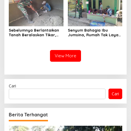
Sebelumnya Berlantaikan
Senyum Bahagia Ibu
Tanah Beralaskan Tikar,
Jumsina, Rumah Tak Layak
Kini Ibu Paijem Nikmati
Huni Kini Berubah Menjadi
Lantai Rumah yang Layak
Hunian yang Nyaman
Berkat Satgas TMMD Ke-129
Berkat TMMD ke-129 Kodim
Kodim 0208/Asahan
0208/Asahan
View More
Cari
Cari
Berita Terhangat