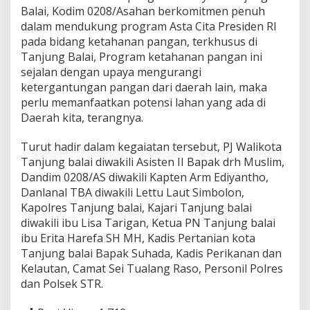
Balai, Kodim 0208/Asahan berkomitmen penuh
d
u
dalam mendukung program Asta Cita Presiden RI
k
pada bidang ketahanan pangan, terkhusus di
u
Tanjung Balai, Program ketahanan pangan ini
n
sejalan dengan upaya mengurangi
g
K
ketergantungan pangan dari daerah lain, maka
e
perlu memanfaatkan potensi lahan yang ada di
t
Daerah kita, terangnya.
a
h
Turut hadir dalam kegaiatan tersebut, PJ Walikota
a
n
Tanjung balai diwakili Asisten II Bapak drh Muslim,
a
Dandim 0208/AS diwakili Kapten Arm Ediyantho,
n
Danlanal TBA diwakili Lettu Laut Simbolon,
P
Kapolres Tanjung balai, Kajari Tanjung balai
a
diwakili ibu Lisa Tarigan, Ketua PN Tanjung balai
n
g
ibu Erita Harefa SH MH, Kadis Pertanian kota
a
Tanjung balai Bapak Suhada, Kadis Perikanan dan
n
Kelautan, Camat Sei Tualang Raso, Personil Polres
dan Polsek STR.