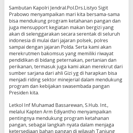
u
Sambutan Kapolri Jendral.Pol.Drs.Listyo Sigit
n
Prabowo menyampaikan mari kita bersama-sama
c
h
bisa mendukung program ketahanan pangan dan
i
juga mensupport kegiatan makan bergizi yang
n
akan di selenggarakan secara serentak di seluruh
g
indonesia di mulai dari jajaran polsek, polres
G
sampai dengan jajaran Polda. Serta kami akan
u
g
merekrutmen bakomsus yang memiliki riwayat
u
pendidikan di bidang peternakan, pertanian dan
s
perikanan, termasuk juga kami akan merekrut dari
T
sumber sarjana dari ahli Gizi yg di harapkan bisa
u
g
menjadi riding sektor minejerial dalam mendukung
a
program dan kebijakan swasembada pangan
s
Presiden kita.
P
o
Letkol Inf Muhamad Bassarewan, S.Hub. Int.,
l
r
melalui Kapten Arm Ediyantho menyampaikan
i
pentingnya mendukung program ketahanan
M
pangan, sebagai langkah nyata dalam menjaga
e
ketersediaan bahan pangan di wilayah Tanjung
n