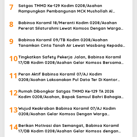
7
Satgas TMMD Ke-129 Kodim 0208/Asahan
Rampungkan Pembangunan MCK Mushollah Al
Maghribi, Jamaah Sambut Antusias
8
Babinsa Koramil 18/Meranti Kodim 0208/Asahan
Pererat Silaturahmi Lewat Komsos Dengan Warga
Masyarakat Binaan
9
Babinsa Koramil 09/TB Kodim 0208/Asahan
Tanamkan Cinta Tanah Air Lewat Wasbang Kepada
Siswa-siswi MAN1 Kota Tanjung Balai
10
Tingkatkan Safety Pekerja Jalan, Babinsa Koramil
17/DB Kodim 0208/Asahan Gelar Komsos Bersama
Tim Pemotong Rumput Dinas PU
11
Peran Aktif Babinsa Koramil 07/AJ Kodim
0208/Asahan Laksanakan Pul Data Ter Di Kantor
Desa Air Joman
12
Rumah Dibongkar Satgas TMMD Ke-129 TA 2026
Kodim 0208/Asahan, Bapak Samsul Bahri Bahagia
Impiannya Miliki Rumah Layak Huni Segera Terwujud
13
Wujud Keakraban Babinsa Koramil 07/AJ Kodim
0208/Asahan Gelar Komsos Dengan Warga
Masyarakat
14
Berikan Motivasi dan Semangat, Babinsa Koramil
17/DB Kodim 0208/Asahan Gelar Komsos dengan
Pelajar Tim Drum Band