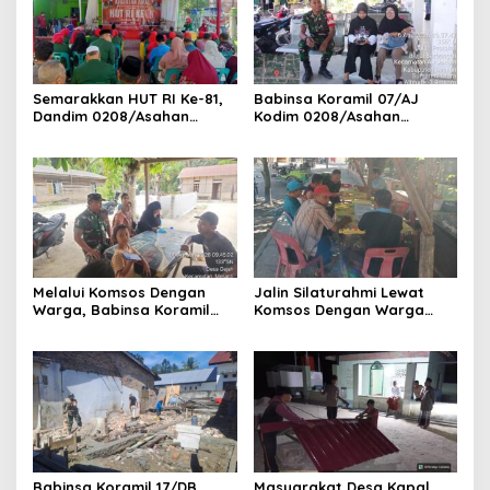
Semarakkan HUT RI Ke-81,
Babinsa Koramil 07/AJ
Dandim 0208/Asahan
Kodim 0208/Asahan
Melalui Danramil Hadiri Aksi
Laksanakan Pendataan
Donor Darah di Kantor
Stunting Dengan Pegawai
Kemenag Asahan
Kesehatan Di Puskesmas
Melalui Komsos Dengan
Jalin Silaturahmi Lewat
Warga, Babinsa Koramil
Komsos Dengan Warga
18/Meranti Kodim
Dilakukan Babinsa Koramil
0208/Asahan Himbau Jaga
09/TB Kodim 0208/Asahan
ebersihan Dan Kamtibmas
Babinsa Koramil 17/DB
Masyarakat Desa Kapal