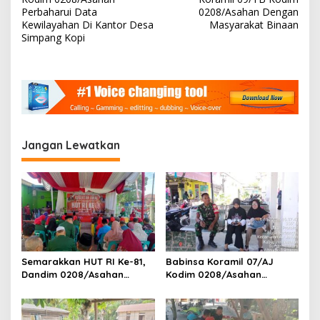
v
Perbaharui Data
0208/Asahan Dengan
i
Kewilayahan Di Kantor Desa
Masyarakat Binaan
Simpang Kopi
g
a
s
i
p
o
Jangan Lewatkan
s
Semarakkan HUT RI Ke-81,
Babinsa Koramil 07/AJ
Dandim 0208/Asahan
Kodim 0208/Asahan
Melalui Danramil Hadiri Aksi
Laksanakan Pendataan
Donor Darah di Kantor
Stunting Dengan Pegawai
Kemenag Asahan
Kesehatan Di Puskesmas