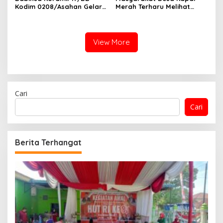
Kodim 0208/Asahan Gelar
Merah Terharu Melihat
Komsos Bersama Dengan
Satgas TMMD Ke-129 Kodim
Tukang Bangunan
0208/Asahan Bekerja Siang
Malam Demi Renovasi
Mushollah Al Maghribi
View More
Cari
Cari
Berita Terhangat