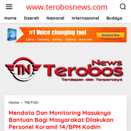
L
www.terobosnews.com
e
w
a
Home
Daerah
Nasional
Internasional
Budaya
t
i
k
e
k
o
n
t
e
n
Home
/
TNI Polri
M
e
Mendata Dan Monitoring Masuknya
n
d
Bantuan Bagi Masyarakat Dilakukan
a
Personel Koramil 14/BPM Kodim
t