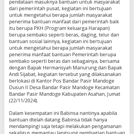
pendataan masuknya bantuan untuk masyarakat
a
dari pemerintah pusat, kegiatan ini bertujuan
n
untuk mengetahui berapa jumlah masyarakat
P
e
penerima bantuan manfaat dari pemerintah baik
r
itu berupa PKH (Program keluarga Harapan)
s
berupa sembako seperti beras, daging, telur dan
o
bantuan sosial lainnya, kegiatan ini bertujuan
n
e
untuk mengetahui berapa jumlah masyarakat
l
penerima manfaat bantuan Pemerintah berupa
K
sembako seperti beras dan sebagainya, bersama
o
dengan Bapak Hermansyah Manurung dan Bapak
r
Andi Sijabat, kegiatan tersebut yang dilaksanakan
a
m
berlokasi di Kantor Pos Bandar Pasir Mandoge
i
Dusun II Desa Bandar Pasir Mandoge Kecamatan
l
Bandar Pasir Mandoge Kabupaten Asahan, Jumat
1
(22/11/2024).
4
/
B
Dalam kesempatan ini Babinsa nantinya apabila
P
bantuan dtelah datang Babinsa tidak hanya
M
mendampingi saja tetapi melakukan pengamanan
K
sekaligus memantau langsung pembagian bantuan
o