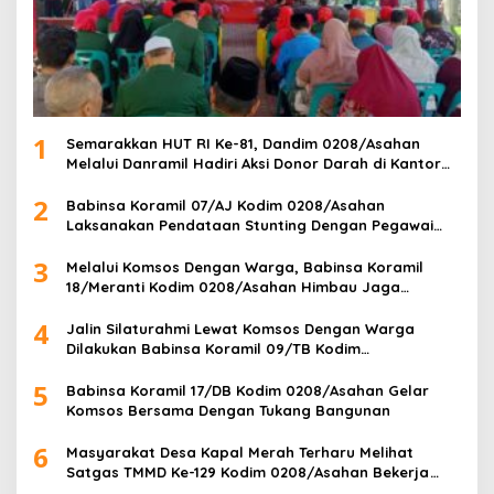
1
Semarakkan HUT RI Ke-81, Dandim 0208/Asahan
Melalui Danramil Hadiri Aksi Donor Darah di Kantor
Kemenag Asahan
2
Babinsa Koramil 07/AJ Kodim 0208/Asahan
Laksanakan Pendataan Stunting Dengan Pegawai
Kesehatan Di Puskesmas
3
Melalui Komsos Dengan Warga, Babinsa Koramil
18/Meranti Kodim 0208/Asahan Himbau Jaga
ebersihan Dan Kamtibmas
4
Jalin Silaturahmi Lewat Komsos Dengan Warga
Dilakukan Babinsa Koramil 09/TB Kodim
0208/Asahan
5
Babinsa Koramil 17/DB Kodim 0208/Asahan Gelar
Komsos Bersama Dengan Tukang Bangunan
6
Masyarakat Desa Kapal Merah Terharu Melihat
Satgas TMMD Ke-129 Kodim 0208/Asahan Bekerja
Siang Malam Demi Renovasi Mushollah Al Maghribi