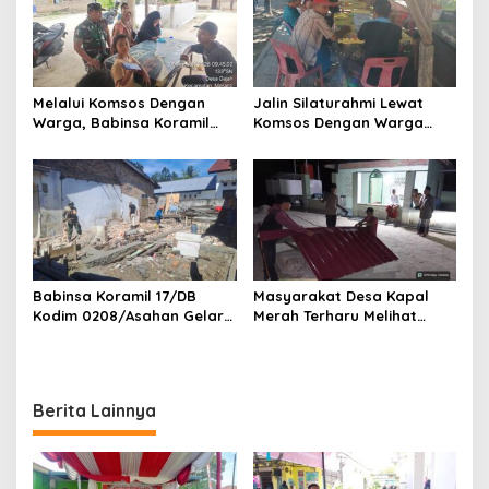
Melalui Komsos Dengan
Jalin Silaturahmi Lewat
Warga, Babinsa Koramil
Komsos Dengan Warga
18/Meranti Kodim
Dilakukan Babinsa Koramil
0208/Asahan Himbau Jaga
09/TB Kodim 0208/Asahan
ebersihan Dan Kamtibmas
Babinsa Koramil 17/DB
Masyarakat Desa Kapal
Kodim 0208/Asahan Gelar
Merah Terharu Melihat
Komsos Bersama Dengan
Satgas TMMD Ke-129 Kodim
Tukang Bangunan
0208/Asahan Bekerja Siang
Malam Demi Renovasi
Mushollah Al Maghribi
Berita Lainnya