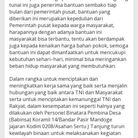
t
tunai ini juga penerima bantuan sembako tiap
u
bulan dari pemerintah pusat, bantuan yang
a
diberikan ini merupakan kepedulian dari
n
Pemerintah pusat kepada warga masyarakat,
B
a
harapannya dengan adanya bantuan ini
g
masyarakat bisa terbantu, tentu akan berdampak
i
juga kepada kenaikan harga bahan pokok, semoga
M
bantuan ini dapat dimanfaatkan untuk mencukupi
a
kebutuhan sehari–hari, minimal bisa meringankan
s
y
beban hidup masyarakat yang membutuhkan.
a
r
Dalam rangka untuk menciptakan dan
a
meningkatkan kerja sama yang baik serta menjalin
k
hubungan yang baik antara TNI dan Masyarakat
a
t
serta untuk menciptakan kemanunggal TNI dan
D
Rakyat, dalam kesempatan ini seperti halnya yang
i
dilakukan oleh Personel Binatara Pembina Desa
l
(Babinsa) Koramil 14/Bandar Pasir Mandoge
a
k
jajaran Kodim 0208/Asahan Sertu J Tanjung turun
u
kewilayah binaan untuk melaksanakan kegiatan
k