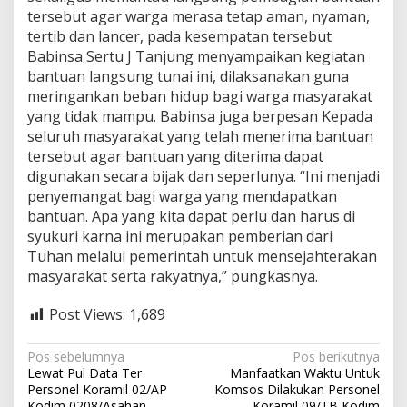
d
tersebut agar warga merasa tetap aman, nyaman,
i
tertib dan lancer, pada kesempatan tersebut
m
Babinsa Sertu J Tanjung menyampaikan kegiatan
0
bantuan langsung tunai ini, dilaksanakan guna
2
meringankan beban hidup bagi warga masyarakat
0
8
yang tidak mampu. Babinsa juga berpesan Kepada
/
seluruh masyarakat yang telah menerima bantuan
A
tersebut agar bantuan yang diterima dapat
s
digunakan secara bijak dan seperlunya. “Ini menjadi
a
h
penyemangat bagi warga yang mendapatkan
a
bantuan. Apa yang kita dapat perlu dan harus di
n
syukuri karna ini merupakan pemberian dari
Tuhan melalui pemerintah untuk mensejahterakan
masyarakat serta rakyatnya,” pungkasnya.
Post Views:
1,689
N
Pos sebelumnya
Pos berikutnya
Lewat Pul Data Ter
Manfaatkan Waktu Untuk
a
Personel Koramil 02/AP
Komsos Dilakukan Personel
Kodim 0208/Asahan
Koramil 09/TB Kodim