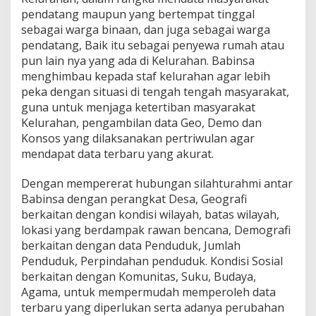
K
pendatang maupun yang bertempat tinggal
e
sebagai warga binaan, dan juga sebagai warga
l
pendatang, Baik itu sebagai penyewa rumah atau
u
pun lain nya yang ada di Kelurahan. Babinsa
r
a
menghimbau kepada staf kelurahan agar lebih
h
peka dengan situasi di tengah tengah masyarakat,
a
guna untuk menjaga ketertiban masyarakat
n
Kelurahan, pengambilan data Geo, Demo dan
Konsos yang dilaksanakan pertriwulan agar
mendapat data terbaru yang akurat.
Dengan mempererat hubungan silahturahmi antar
Babinsa dengan perangkat Desa, Geografi
berkaitan dengan kondisi wilayah, batas wilayah,
lokasi yang berdampak rawan bencana, Demografi
berkaitan dengan data Penduduk, Jumlah
Penduduk, Perpindahan penduduk. Kondisi Sosial
berkaitan dengan Komunitas, Suku, Budaya,
Agama, untuk mempermudah memperoleh data
terbaru yang diperlukan serta adanya perubahan