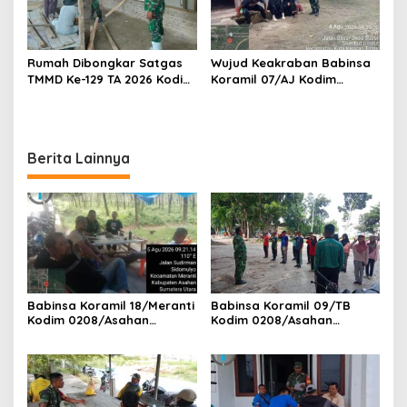
Rumah Dibongkar Satgas
Wujud Keakraban Babinsa
TMMD Ke-129 TA 2026 Kodim
Koramil 07/AJ Kodim
0208/Asahan, Bapak
0208/Asahan Gelar Komsos
Samsul Bahri Bahagia
Dengan Warga Masyarakat
Impiannya Miliki Rumah
Layak Huni Segera
Berita Lainnya
Terwujud
Babinsa Koramil 18/Meranti
Babinsa Koramil 09/TB
Kodim 0208/Asahan
Kodim 0208/Asahan
Pererat Silaturahmi Lewat
Tanamkan Cinta Tanah Air
Komsos Dengan Warga
Lewat Wasbang Kepada
Masyarakat Binaan
Siswa-siswi MAN1 Kota
Tanjung Balai