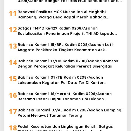
0208/Asahan Bangun Fasilitas MCK Berkualitas untuk
Warga Desa Kapal Merah
11
Renovasi Fasilitas MCK Mushollah Al Maghribi
Rampung, Warga Desa Kapal Merah Bahagia
Rasakan Manfaat Program TMMD Ke-129 Kodim
12
0208/Asahan
Satgas TMMD Ke-129 Kodim 0208/Asahan
Sosialisasikan Penerimaan Prajurit TNI AD kepada
Masyarakat Desa Kapal Merah
13
Babinsa Koramil 15/BPL Kodim 0208/Asahan Latih
Anggota Paskibraka Tingkat Kecamatan Aek
Songsongan
14
Babinsa Koramil 17/DB Kodim 0208/Asahan Komsos
Dengan Perangkat Kelurahan Pererat Sinergitas
15
Babinsa Koramil 09/TB Kodim 0208/Asahan
Laksanakan Kegiatan Pul Data Ter Di Kantor
Kelurahan
16
Babinsa Koramil 18/Meranti Kodim 0208/Asahan
Bersama Petani Tinjau Tanaman Ubi Dilahan
Pertanian
17
Babinsia Koramil 07/AJ Kodim 0208/Asahan Dampingi
Petani Merawat Tanaman Terong
18
Peduli Kesehatan dan Lingkungan Bersih, Satgas