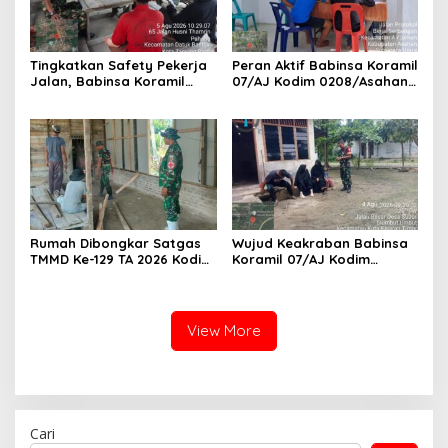
Tingkatkan Safety Pekerja
Peran Aktif Babinsa Koramil
Jalan, Babinsa Koramil
07/AJ Kodim 0208/Asahan
17/DB Kodim 0208/Asahan
Laksanakan Pul Data Ter Di
Gelar Komsos Bersama Tim
Kantor Desa Air Joman
Pemotong Rumput Dinas PU
Rumah Dibongkar Satgas
Wujud Keakraban Babinsa
TMMD Ke-129 TA 2026 Kodim
Koramil 07/AJ Kodim
0208/Asahan, Bapak
0208/Asahan Gelar Komsos
Samsul Bahri Bahagia
Dengan Warga Masyarakat
Impiannya Miliki Rumah
Layak Huni Segera
View More
Terwujud
Cari