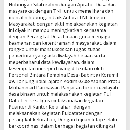
o
Hubungan Silaturahmi dengan Apratur Desa dan
r
masyarakat dengan TNI, untuk memelihara dan
a
menjalin hubungan baik Antara TNI dengan
m
Masyarakat, dengan aktif melaksanakan kegiatan
i
l
ini diyakini mampu meningkatkan kerjasama
0
dengan Perangkat Desa binaan guna menjaga
9
keamanan dan ketentraman dimasyarakat, dalam
/
rangka untuk mensukseskan tugas-tugas
T
pemerintah yang ada diwilayah binaan serta
B
K
meperbaharui data kewilayahan, dalam
o
kesempatan ini seperti yang dilakukan oleh
d
Personel Bintara Pembina Desa (Babinsa) Koramil
i
09/Tanjung Balai jajaran Kodim 0208/Asahan Pratu
m
0
Muhammad Darmawan Panjaitan turun kewilayah
2
desa binaan untuk melaksanakan kegiatan Pul
0
Data Ter sekaligus melaksanakan kegiatan
8
Puanter di Kantor Kelurahan, dengan
/
melaksanakan kegiatan Puldatater dengan
A
s
perangkat kelurahan, Dengan tujuan tetap selalu
a
berkoordinasi dalam berbagai kegiatan ditingkat
h