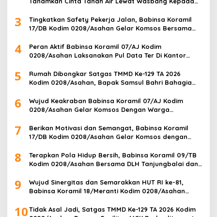
Tanamkan Cinta Tanah Air Lewat Wasbang Kepada
Siswa-siswi MAN1 Kota Tanjung Balai
3
Tingkatkan Safety Pekerja Jalan, Babinsa Koramil
17/DB Kodim 0208/Asahan Gelar Komsos Bersama
Tim Pemotong Rumput Dinas PU
4
Peran Aktif Babinsa Koramil 07/AJ Kodim
0208/Asahan Laksanakan Pul Data Ter Di Kantor
Desa Air Joman
5
Rumah Dibongkar Satgas TMMD Ke-129 TA 2026
Kodim 0208/Asahan, Bapak Samsul Bahri Bahagia
Impiannya Miliki Rumah Layak Huni Segera Terwujud
6
Wujud Keakraban Babinsa Koramil 07/AJ Kodim
0208/Asahan Gelar Komsos Dengan Warga
Masyarakat
7
Berikan Motivasi dan Semangat, Babinsa Koramil
17/DB Kodim 0208/Asahan Gelar Komsos dengan
Pelajar Tim Drum Band
8
Terapkan Pola Hidup Bersih, Babinsa Koramil 09/TB
Kodim 0208/Asahan Bersama DLH Tanjungbalai dan
Warga Gelar Gotong Royong Lingkungan
9
Wujud Sinergitas dan Semarakkan HUT RI ke-81,
Babinsa Koramil 18/Meranti Kodim 0208/Asahan
Bersama Perangkat Desa Pasang Umbul-Umbul
10
Tidak Asal Jadi, Satgas TMMD Ke-129 TA 2026 Kodim