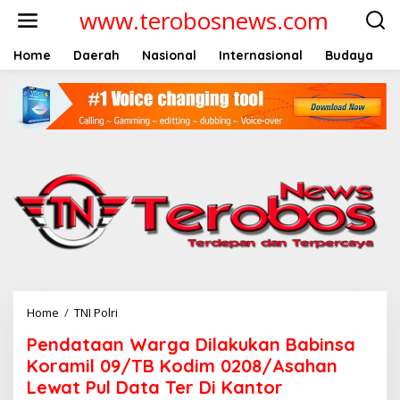
L
www.terobosnews.com
e
w
a
Home
Daerah
Nasional
Internasional
Budaya
t
i
k
e
k
o
n
t
e
n
Home
/
TNI Polri
P
e
Pendataan Warga Dilakukan Babinsa
n
d
Koramil 09/TB Kodim 0208/Asahan
a
Lewat Pul Data Ter Di Kantor
t