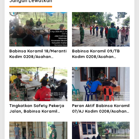
Jangan Lewatkan
o
s
Babinsa Koramil 18/Meranti
Babinsa Koramil 09/TB
Kodim 0208/Asahan
Kodim 0208/Asahan
Pererat Silaturahmi Lewat
Tanamkan Cinta Tanah Air
Komsos Dengan Warga
Lewat Wasbang Kepada
Masyarakat Binaan
Siswa-siswi MAN1 Kota
Tanjung Balai
Tingkatkan Safety Pekerja
Peran Aktif Babinsa Koramil
Jalan, Babinsa Koramil
07/AJ Kodim 0208/Asahan
17/DB Kodim 0208/Asahan
Laksanakan Pul Data Ter Di
Gelar Komsos Bersama Tim
Kantor Desa Air Joman
Pemotong Rumput Dinas PU