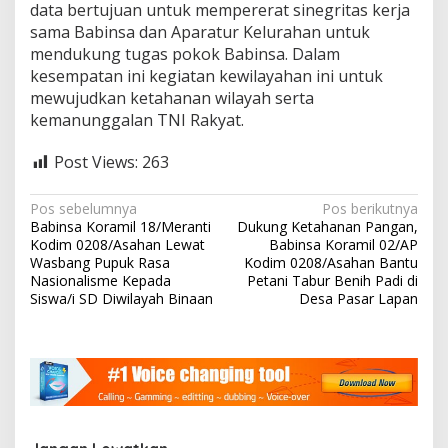
data bertujuan untuk mempererat sinegritas kerja
sama Babinsa dan Aparatur Kelurahan untuk
mendukung tugas pokok Babinsa. Dalam
kesempatan ini kegiatan kewilayahan ini untuk
mewujudkan ketahanan wilayah serta
kemanunggalan TNI Rakyat.
Post Views:
263
N
Pos sebelumnya
Pos berikutnya
Babinsa Koramil 18/Meranti
Dukung Ketahanan Pangan,
a
Kodim 0208/Asahan Lewat
Babinsa Koramil 02/AP
v
Wasbang Pupuk Rasa
Kodim 0208/Asahan Bantu
Nasionalisme Kepada
Petani Tabur Benih Padi di
i
Siswa/i SD Diwilayah Binaan
Desa Pasar Lapan
g
a
s
i
p