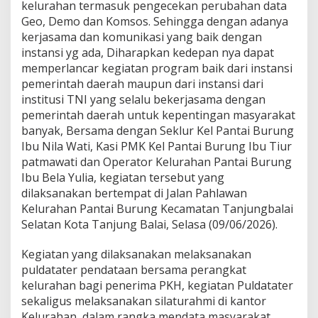
kelurahan termasuk pengecekan perubahan data
a
Geo, Demo dan Komsos. Sehingga dengan adanya
n
L
kerjasama dan komunikasi yang baik dengan
e
instansi yg ada, Diharapkan kedepan nya dapat
w
memperlancar kegiatan program baik dari instansi
a
pemerintah daerah maupun dari instansi dari
t
institusi TNI yang selalu bekerjasama dengan
P
u
pemerintah daerah untuk kepentingan masyarakat
l
banyak, Bersama dengan Seklur Kel Pantai Burung
D
Ibu Nila Wati, Kasi PMK Kel Pantai Burung Ibu Tiur
a
patmawati dan Operator Kelurahan Pantai Burung
t
a
Ibu Bela Yulia, kegiatan tersebut yang
T
dilaksanakan bertempat di Jalan Pahlawan
e
Kelurahan Pantai Burung Kecamatan Tanjungbalai
r
Selatan Kota Tanjung Balai, Selasa (09/06/2026).
D
i
K
Kegiatan yang dilaksanakan melaksanakan
a
puldatater pendataan bersama perangkat
n
kelurahan bagi penerima PKH, kegiatan Puldatater
t
sekaligus melaksanakan silaturahmi di kantor
o
Kelurahan, dalam rangka mendata masyarakat
r