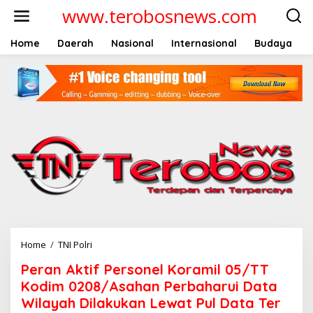
L
www.terobosnews.com
e
w
a
Home
Daerah
Nasional
Internasional
Budaya
t
i
k
e
k
o
n
t
e
n
Home
/
TNI Polri
P
e
Peran Aktif Personel Koramil 05/TT
r
a
Kodim 0208/Asahan Perbaharui Data
n
Wilayah Dilakukan Lewat Pul Data Ter
A