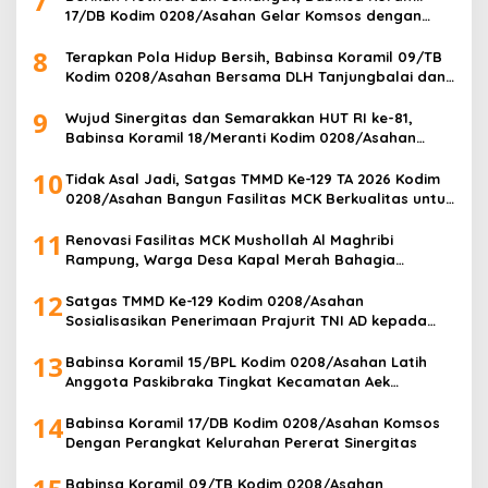
7
17/DB Kodim 0208/Asahan Gelar Komsos dengan
Pelajar Tim Drum Band
8
Terapkan Pola Hidup Bersih, Babinsa Koramil 09/TB
Kodim 0208/Asahan Bersama DLH Tanjungbalai dan
Warga Gelar Gotong Royong Lingkungan
9
Wujud Sinergitas dan Semarakkan HUT RI ke-81,
Babinsa Koramil 18/Meranti Kodim 0208/Asahan
Bersama Perangkat Desa Pasang Umbul-Umbul
10
Tidak Asal Jadi, Satgas TMMD Ke-129 TA 2026 Kodim
0208/Asahan Bangun Fasilitas MCK Berkualitas untuk
Warga Desa Kapal Merah
11
Renovasi Fasilitas MCK Mushollah Al Maghribi
Rampung, Warga Desa Kapal Merah Bahagia
Rasakan Manfaat Program TMMD Ke-129 Kodim
12
0208/Asahan
Satgas TMMD Ke-129 Kodim 0208/Asahan
Sosialisasikan Penerimaan Prajurit TNI AD kepada
Masyarakat Desa Kapal Merah
13
Babinsa Koramil 15/BPL Kodim 0208/Asahan Latih
Anggota Paskibraka Tingkat Kecamatan Aek
Songsongan
14
Babinsa Koramil 17/DB Kodim 0208/Asahan Komsos
Dengan Perangkat Kelurahan Pererat Sinergitas
Babinsa Koramil 09/TB Kodim 0208/Asahan