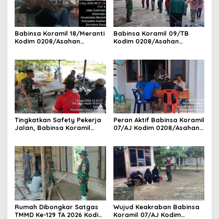
Babinsa Koramil 18/Meranti
Babinsa Koramil 09/TB
Kodim 0208/Asahan
Kodim 0208/Asahan
Pererat Silaturahmi Lewat
Tanamkan Cinta Tanah Air
Komsos Dengan Warga
Lewat Wasbang Kepada
Masyarakat Binaan
Siswa-siswi MAN1 Kota
Tanjung Balai
Tingkatkan Safety Pekerja
Peran Aktif Babinsa Koramil
Jalan, Babinsa Koramil
07/AJ Kodim 0208/Asahan
17/DB Kodim 0208/Asahan
Laksanakan Pul Data Ter Di
Gelar Komsos Bersama Tim
Kantor Desa Air Joman
Pemotong Rumput Dinas PU
Rumah Dibongkar Satgas
Wujud Keakraban Babinsa
TMMD Ke-129 TA 2026 Kodim
Koramil 07/AJ Kodim