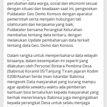
o
perubahan data warga, sosial dan ekonomi sesuai
d
dengan situasi dan keadaaan saat ini, pengecekan
i
Puldatater Geo Demo Komsos dengan aparatur
m
pemerintah serta menjalin hubungan tali
0
silahturami dan kerjasama yang baik,
2
0
Puldatater bersama Perangkat Kelurahan
8
membahas tentang data terbaru, dengan
/
melakukan Update pembaharuan data terkait
A
tentang data Geo, Demo dan Konsos.
s
a
h
Dalam rangka untuk memperbaharui data wilayah
a
binaanya, dalam kesempatan ini seperti yang
n
dilakukan oleh Personel Bintara Pembina Desa
P
(Babinsa) Koramil 05/Tanjung Tiram jajaran Kodim
e
r
0208/Asahan Serda Iman Iskandar Babinsa
b
mengecek Data masyarakat yang kurang mampu
a
agar apabila sewaktu-waktu ada pemberian
h
bantuan bisa tersalurkan kepada masyarakat yang
a
berhak menerimanya. Babinsa juga mengingatkan
r
u
kepada perangkat Desa untuk selalu menjaga
i