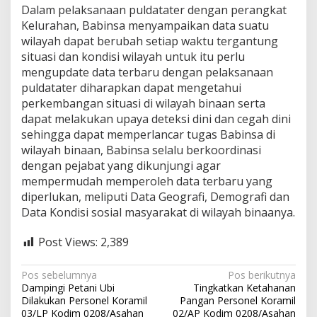
Dalam pelaksanaan puldatater dengan perangkat
P
u
Kelurahan, Babinsa menyampaikan data suatu
l
wilayah dapat berubah setiap waktu tergantung
D
situasi dan kondisi wilayah untuk itu perlu
a
mengupdate data terbaru dengan pelaksanaan
t
puldatater diharapkan dapat mengetahui
a
T
perkembangan situasi di wilayah binaan serta
e
dapat melakukan upaya deteksi dini dan cegah dini
r
sehingga dapat memperlancar tugas Babinsa di
wilayah binaan, Babinsa selalu berkoordinasi
dengan pejabat yang dikunjungi agar
mempermudah memperoleh data terbaru yang
diperlukan, meliputi Data Geografi, Demografi dan
Data Kondisi sosial masyarakat di wilayah binaanya.
Post Views:
2,389
N
Pos sebelumnya
Pos berikutnya
Dampingi Petani Ubi
Tingkatkan Ketahanan
a
Dilakukan Personel Koramil
Pangan Personel Koramil
03/LP Kodim 0208/Asahan
02/AP Kodim 0208/Asahan