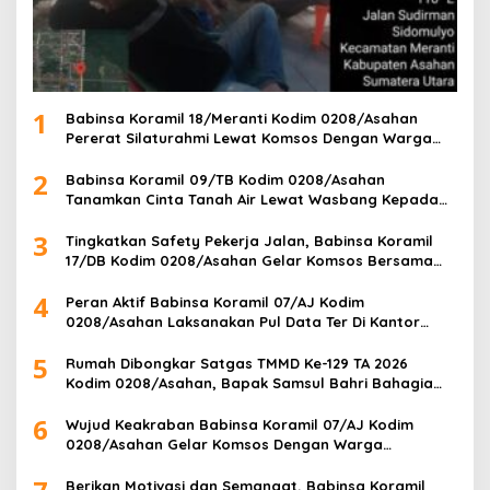
1
Babinsa Koramil 18/Meranti Kodim 0208/Asahan
Pererat Silaturahmi Lewat Komsos Dengan Warga
Masyarakat Binaan
2
Babinsa Koramil 09/TB Kodim 0208/Asahan
Tanamkan Cinta Tanah Air Lewat Wasbang Kepada
Siswa-siswi MAN1 Kota Tanjung Balai
3
Tingkatkan Safety Pekerja Jalan, Babinsa Koramil
17/DB Kodim 0208/Asahan Gelar Komsos Bersama
Tim Pemotong Rumput Dinas PU
4
Peran Aktif Babinsa Koramil 07/AJ Kodim
0208/Asahan Laksanakan Pul Data Ter Di Kantor
Desa Air Joman
5
Rumah Dibongkar Satgas TMMD Ke-129 TA 2026
Kodim 0208/Asahan, Bapak Samsul Bahri Bahagia
Impiannya Miliki Rumah Layak Huni Segera Terwujud
6
Wujud Keakraban Babinsa Koramil 07/AJ Kodim
0208/Asahan Gelar Komsos Dengan Warga
Masyarakat
Berikan Motivasi dan Semangat, Babinsa Koramil