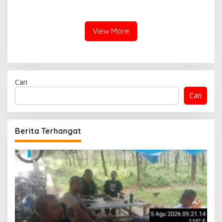
0208/Asahan, Bapak
0208/Asahan Gelar Komsos
Samsul Bahri Bahagia
Dengan Warga Masyarakat
Impiannya Miliki Rumah
Layak Huni Segera
View More
Terwujud
Cari
Cari
Berita Terhangat