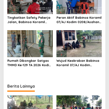
Tingkatkan Safety Pekerja
Peran Aktif Babinsa Koramil
Jalan, Babinsa Koramil
07/AJ Kodim 0208/Asahan
17/DB Kodim 0208/Asahan
Laksanakan Pul Data Ter Di
Gelar Komsos Bersama Tim
Kantor Desa Air Joman
Pemotong Rumput Dinas PU
Rumah Dibongkar Satgas
Wujud Keakraban Babinsa
TMMD Ke-129 TA 2026 Kodim
Koramil 07/AJ Kodim
0208/Asahan, Bapak
0208/Asahan Gelar Komsos
Samsul Bahri Bahagia
Dengan Warga Masyarakat
Impiannya Miliki Rumah
Layak Huni Segera
Berita Lainnya
Terwujud