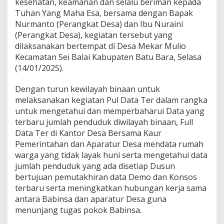
kesehatan, keamanan dan selalu beriman kepada
D
Tuhan Yang Maha Esa, bersama dengan Bapak
a
Nurmanto (Perangkat Desa) dan Ibu Nuraini
t
a
(Perangkat Desa), kegiatan tersebut yang
W
dilaksanakan bertempat di Desa Mekar Mulio
i
Kecamatan Sei Balai Kabupaten Batu Bara, Selasa
l
(14/01/2025).
a
y
a
Dengan turun kewilayah binaan untuk
h
melaksanakan kegiatan Pul Data Ter dalam rangka
D
untuk mengetahui dan memperbaharui Data yang
i
terbaru jumlah penduduk diwilayah binaan, Full
l
Data Ter di Kantor Desa Bersama Kaur
a
k
Pemerintahan dan Aparatur Desa mendata rumah
u
warga yang tidak layak huni serta mengetahui data
k
jumlah penduduk yang ada disetiap Dusun
a
bertujuan pemutakhiran data Demo dan Konsos
n
L
terbaru serta meningkatkan hubungan kerja sama
e
antara Babinsa dan aparatur Desa guna
w
menunjang tugas pokok Babinsa.
a
t