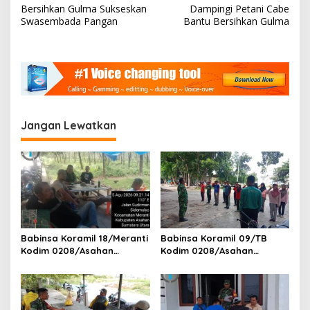
v
Bersihkan Gulma Sukseskan
Dampingi Petani Cabe
i
Swasembada Pangan
Bantu Bersihkan Gulma
g
a
s
i
p
Jangan Lewatkan
o
s
Babinsa Koramil 18/Meranti
Babinsa Koramil 09/TB
Kodim 0208/Asahan
Kodim 0208/Asahan
Pererat Silaturahmi Lewat
Tanamkan Cinta Tanah Air
Komsos Dengan Warga
Lewat Wasbang Kepada
Masyarakat Binaan
Siswa-siswi MAN1 Kota
Tanjung Balai