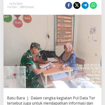
k
14/01/2025
t
TNI Polri
2389 Dilihat
i
f
P
e
r
s
o
n
e
l
K
o
r
a
m
i
l
0
5
/
T
Batu Bara | Dalam rangka kegiatan Pul Data Ter
T
tersebut juga untuk mendapatkan informasi dan
K