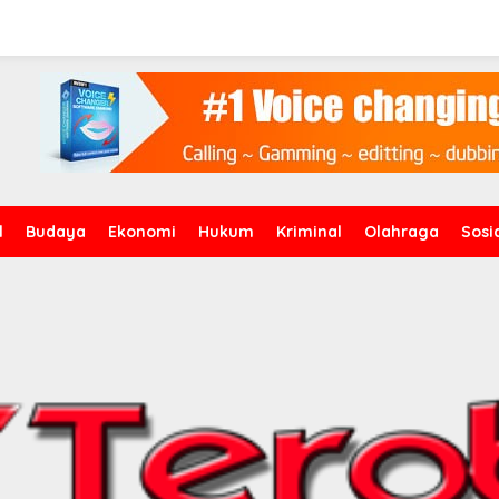
l
Budaya
Ekonomi
Hukum
Kriminal
Olahraga
Sosi