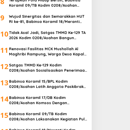
8
Koramil 09/TB Kodim 0208/Asahan
Bersama DLH Tanjungbalai dan Warga
9
Gelar Gotong Royong Lingkungan
Wujud Sinergitas dan Semarakkan HUT
RI ke-81, Babinsa Koramil 18/Meranti
Kodim 0208/Asahan Bersama
10
Perangkat Desa Pasang Umbul-Umbul
Tidak Asal Jadi, Satgas TMMD Ke-129 TA
2026 Kodim 0208/Asahan Bangun
Fasilitas MCK Berkualitas untuk Warga
11
Desa Kapal Merah
Renovasi Fasilitas MCK Mushollah Al
Maghribi Rampung, Warga Desa Kapal
Merah Bahagia Rasakan Manfaat
12
Program TMMD Ke-129 Kodim
Satgas TMMD Ke-129 Kodim
0208/Asahan
0208/Asahan Sosialisasikan Penerimaan
Prajurit TNI AD kepada Masyarakat
13
Desa Kapal Merah
Babinsa Koramil 15/BPL Kodim
0208/Asahan Latih Anggota Paskibraka
Tingkat Kecamatan Aek Songsongan
14
Babinsa Koramil 17/DB Kodim
0208/Asahan Komsos Dengan
Perangkat Kelurahan Pererat Sinergitas
15
Babinsa Koramil 09/TB Kodim
0208/Asahan Laksanakan Kegiatan Pul
Data Ter Di Kantor Kelurahan
Babinsa Koramil 18/Meranti Kodim