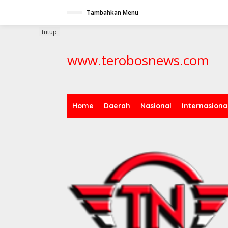
L
Tambahkan Menu
e
w
a
tutup
t
i
www.terobosnews.com
k
e
k
o
n
t
Home
Daerah
Nasional
Internasiona
e
n