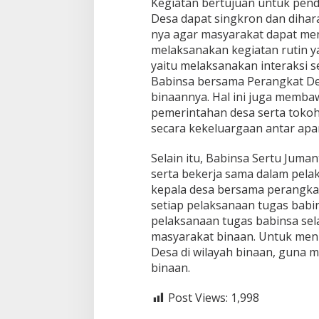
Kegiatan bertujuan untuk pend
K
Desa dapat singkron dan dihar
o
r
nya agar masyarakat dapat me
a
melaksanakan kegiatan rutin 
m
yaitu melaksanakan interaksi 
i
Babinsa bersama Perangkat De
l
binaannya. Hal ini juga memba
1
6
pemerintahan desa serta tokoh
/
secara kekeluargaan antar apa
P
R
Selain itu, Babinsa Sertu Jum
K
serta bekerja sama dalam pela
o
d
kepala desa bersama perangk
i
setiap pelaksanaan tugas babin
m
pelaksanaan tugas babinsa sel
0
masyarakat binaan. Untuk men
2
0
Desa di wilayah binaan, guna 
8
binaan.
/
A
Post Views:
1,998
s
a