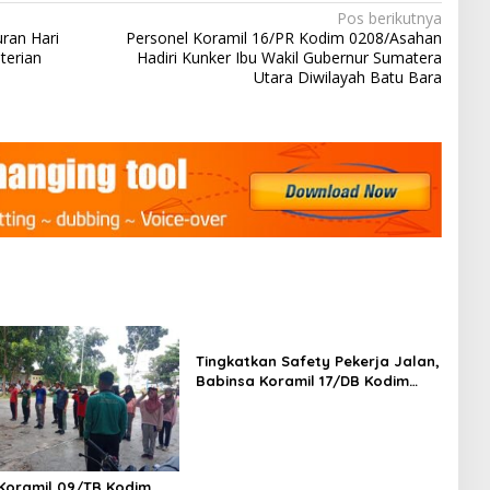
Pos berikutnya
ran Hari
Personel Koramil 16/PR Kodim 0208/Asahan
terian
Hadiri Kunker Ibu Wakil Gubernur Sumatera
Utara Diwilayah Batu Bara
Tingkatkan Safety Pekerja Jalan,
Babinsa Koramil 17/DB Kodim
0208/Asahan Gelar Komsos
Bersama Tim Pemotong Rumput
Dinas PU
Koramil 09/TB Kodim