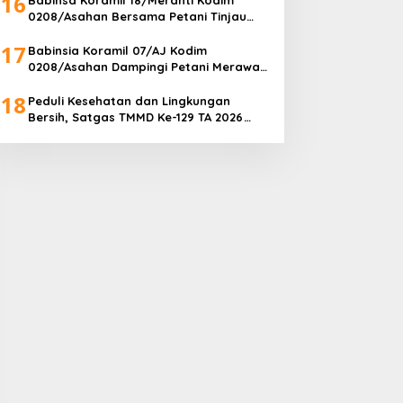
16
0208/Asahan Bersama Petani Tinjau
Tanaman Ubi Dilahan Pertanian
17
Babinsia Koramil 07/AJ Kodim
0208/Asahan Dampingi Petani Merawat
Tanaman Terong
18
Peduli Kesehatan dan Lingkungan
Bersih, Satgas TMMD Ke-129 TA 2026
Kodim 0208/Asahan Bangun Sarana
MCK untuk Warga Desa Kapal Merah