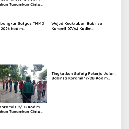
ahan Tanamkan Cinta
r Lewat Wasbang
iswa-siswi MAN1 Kota
Balai
ibongkar Satgas TMMD
Wujud Keakraban Babinsa
A 2026 Kodim
Koramil 07/AJ Kodim
ahan, Bapak Samsul
0208/Asahan Gelar Komsos
hagia Impiannya Miliki
Dengan Warga Masyarakat
yak Huni Segera
Tingkatkan Safety Pekerja Jalan,
Babinsa Koramil 17/DB Kodim
0208/Asahan Gelar Komsos
Bersama Tim Pemotong Rumput
Dinas PU
Koramil 09/TB Kodim
ahan Tanamkan Cinta
r Lewat Wasbang
iswa-siswi MAN1 Kota
Balai