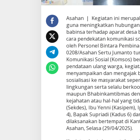
g
k
a
Asahan | Kegiatan ini merupak
t
guna meningkatkan hubungan ha
D
e
babinsa terhadap aparat desa 
s
cara pendekatan komunikasi soc
a
oleh Personel Bintara Pembina 
D
0208/Asahan Sertu Jumanto tu
i
l
Komunikasi Sosial (Komsos) b
a
pendataan ulang warga, kegia
k
menyampaikan dan mengajak be
u
sosialisasi ke masyarakat sep
k
lingkungan serta selalu berko
a
n
maupun Bhabinkamtibmas denga
P
kejahatan atau hal-hal yang t
e
(Sekdes), Ibu Yenni (Kasipem),
r
4), Bapak Supriadi (Kadus 6) d
s
o
dilaksanakan bertempat di Ka
n
Asahan, Selasa (29/04/2025).
e
l