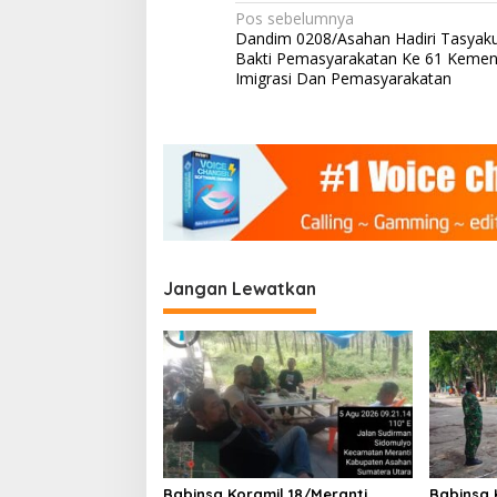
h
N
Pos sebelumnya
a
Dandim 0208/Asahan Hadiri Tasyaku
a
n
Bakti Pemasyarakatan Ke 61 Kemen
v
Imigrasi Dan Pemasyarakatan
i
g
a
s
i
p
Jangan Lewatkan
o
s
Babinsa Koramil 18/Meranti
Babinsa 