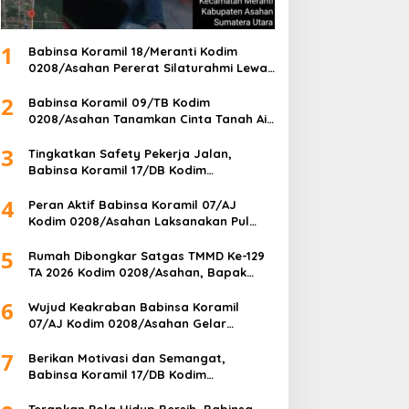
1
Babinsa Koramil 18/Meranti Kodim
0208/Asahan Pererat Silaturahmi Lewat
Komsos Dengan Warga Masyarakat
2
Binaan
Babinsa Koramil 09/TB Kodim
0208/Asahan Tanamkan Cinta Tanah Air
Lewat Wasbang Kepada Siswa-siswi
3
MAN1 Kota Tanjung Balai
Tingkatkan Safety Pekerja Jalan,
Babinsa Koramil 17/DB Kodim
0208/Asahan Gelar Komsos Bersama
4
Tim Pemotong Rumput Dinas PU
Peran Aktif Babinsa Koramil 07/AJ
Kodim 0208/Asahan Laksanakan Pul
Data Ter Di Kantor Desa Air Joman
5
Rumah Dibongkar Satgas TMMD Ke-129
TA 2026 Kodim 0208/Asahan, Bapak
Samsul Bahri Bahagia Impiannya Miliki
6
Rumah Layak Huni Segera Terwujud
Wujud Keakraban Babinsa Koramil
07/AJ Kodim 0208/Asahan Gelar
Komsos Dengan Warga Masyarakat
7
Berikan Motivasi dan Semangat,
Babinsa Koramil 17/DB Kodim
0208/Asahan Gelar Komsos dengan
Pelajar Tim Drum Band
Terapkan Pola Hidup Bersih, Babinsa