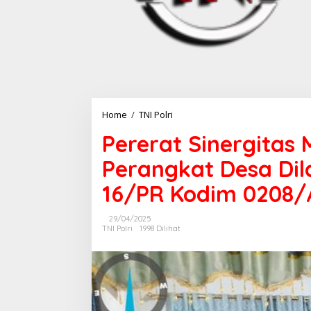
Home
/
TNI Polri
P
e
Pererat Sinergitas
r
e
Perangkat Desa Dil
r
a
16/PR Kodim 0208
t
S
i
29/04/2025
n
TNI Polri
1998 Dilihat
e
r
g
i
t
a