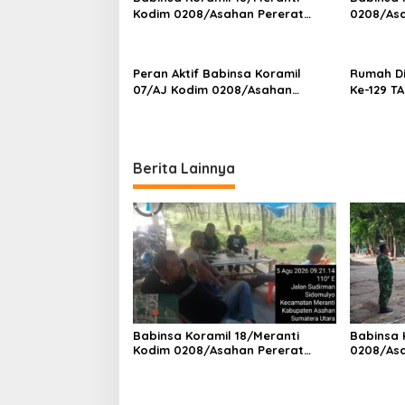
Kodim 0208/Asahan Pererat
0208/As
Silaturahmi Lewat Komsos
Tanah Ai
Dengan Warga Masyarakat
Kepada S
Binaan
Tanjung 
Peran Aktif Babinsa Koramil
Rumah D
07/AJ Kodim 0208/Asahan
Ke-129 T
Laksanakan Pul Data Ter Di
0208/As
Kantor Desa Air Joman
Bahri Ba
Rumah La
Terwujud
Berita Lainnya
Babinsa Koramil 18/Meranti
Babinsa 
Kodim 0208/Asahan Pererat
0208/As
Silaturahmi Lewat Komsos
Tanah Ai
Dengan Warga Masyarakat
Kepada S
Binaan
Tanjung 