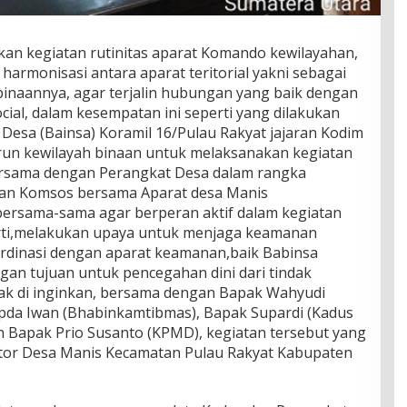
an kegiatan rutinitas aparat Komando kewilayahan,
rmonisasi antara aparat teritorial yakni sebagai
binaannya, agar terjalin hubungan yang baik dengan
ial, dalam kesempatan ini seperti yang dilakukan
Desa (Bainsa) Koramil 16/Pulau Rakyat jajaran Kodim
run kewilayah binaan untuk melaksanakan kegiatan
ersama dengan Perangkat Desa dalam rangka
tan Komsos bersama Aparat desa Manis
rsama-sama agar berperan aktif dalam kegiatan
erti,melakukan upaya untuk menjaga keamanan
ordinasi dengan aparat keamanan,baik Babinsa
n tujuan untuk pencegahan dini dari tindak
idak di inginkan, bersama dengan Bapak Wahyudi
 Ipda Iwan (Bhabinkamtibmas), Bapak Supardi (Kadus
an Bapak Prio Susanto (KPMD), kegiatan tersebut yang
ntor Desa Manis Kecamatan Pulau Rakyat Kabupaten