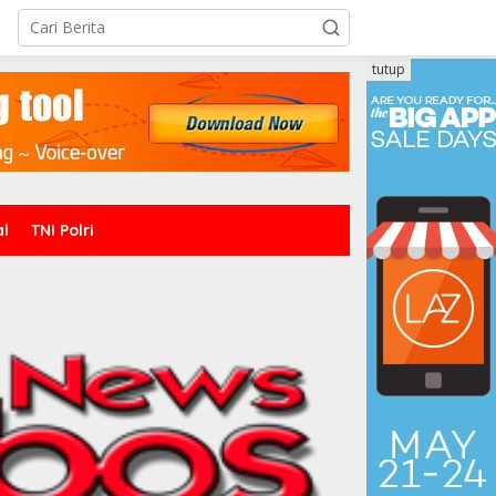
tutup
al
TNI Polri