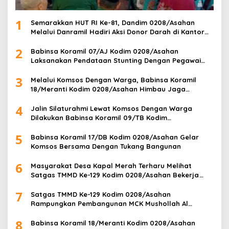
1
Semarakkan HUT RI Ke-81, Dandim 0208/Asahan
Melalui Danramil Hadiri Aksi Donor Darah di Kantor
Kemenag Asahan
2
Babinsa Koramil 07/AJ Kodim 0208/Asahan
Laksanakan Pendataan Stunting Dengan Pegawai
Kesehatan Di Puskesmas
3
Melalui Komsos Dengan Warga, Babinsa Koramil
18/Meranti Kodim 0208/Asahan Himbau Jaga
ebersihan Dan Kamtibmas
4
Jalin Silaturahmi Lewat Komsos Dengan Warga
Dilakukan Babinsa Koramil 09/TB Kodim
0208/Asahan
5
Babinsa Koramil 17/DB Kodim 0208/Asahan Gelar
Komsos Bersama Dengan Tukang Bangunan
6
Masyarakat Desa Kapal Merah Terharu Melihat
Satgas TMMD Ke-129 Kodim 0208/Asahan Bekerja
Siang Malam Demi Renovasi Mushollah Al Maghribi
7
Satgas TMMD Ke-129 Kodim 0208/Asahan
Rampungkan Pembangunan MCK Mushollah Al
Maghribi, Jamaah Sambut Antusias
8
Babinsa Koramil 18/Meranti Kodim 0208/Asahan