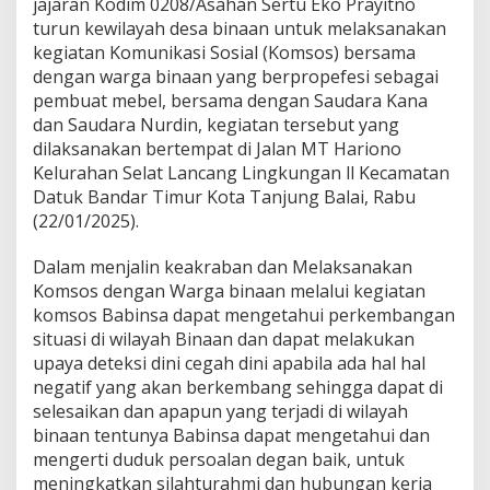
jajaran Kodim 0208/Asahan Sertu Eko Prayitno
n
turun kewilayah desa binaan untuk melaksanakan
S
kegiatan Komunikasi Sosial (Komsos) bersama
i
l
dengan warga binaan yang berpropefesi sebagai
a
pembuat mebel, bersama dengan Saudara Kana
t
dan Saudara Nurdin, kegiatan tersebut yang
u
dilaksanakan bertempat di Jalan MT Hariono
r
Kelurahan Selat Lancang Lingkungan ll Kecamatan
a
h
Datuk Bandar Timur Kota Tanjung Balai, Rabu
m
(22/01/2025).
i
D
Dalam menjalin keakraban dan Melaksanakan
e
Komsos dengan Warga binaan melalui kegiatan
n
g
komsos Babinsa dapat mengetahui perkembangan
a
situasi di wilayah Binaan dan dapat melakukan
n
upaya deteksi dini cegah dini apabila ada hal hal
W
negatif yang akan berkembang sehingga dapat di
a
r
selesaikan dan apapun yang terjadi di wilayah
g
binaan tentunya Babinsa dapat mengetahui dan
a
mengerti duduk persoalan degan baik, untuk
B
meningkatkan silahturahmi dan hubungan kerja
i