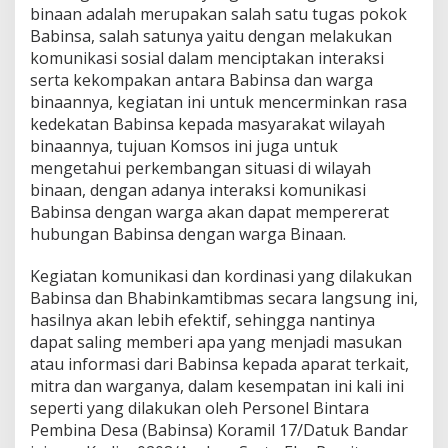
s
binaan adalah merupakan salah satu tugas pokok
a
Babinsa, salah satunya yaitu dengan melakukan
h
komunikasi sosial dalam menciptakan interaksi
a
serta kekompakan antara Babinsa dan warga
n
binaannya, kegiatan ini untuk mencerminkan rasa
A
k
kedekatan Babinsa kepada masyarakat wilayah
t
binaannya, tujuan Komsos ini juga untuk
i
mengetahui perkembangan situasi di wilayah
f
binaan, dengan adanya interaksi komunikasi
K
o
Babinsa dengan warga akan dapat mempererat
m
hubungan Babinsa dengan warga Binaan.
s
o
Kegiatan komunikasi dan kordinasi yang dilakukan
s
Babinsa dan Bhabinkamtibmas secara langsung ini,
T
i
hasilnya akan lebih efektif, sehingga nantinya
n
dapat saling memberi apa yang menjadi masukan
g
atau informasi dari Babinsa kepada aparat terkait,
k
mitra dan warganya, dalam kesempatan ini kali ini
a
seperti yang dilakukan oleh Personel Bintara
t
k
Pembina Desa (Babinsa) Koramil 17/Datuk Bandar
a