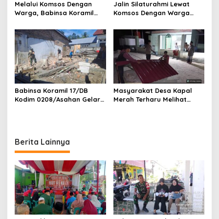
Melalui Komsos Dengan
Jalin Silaturahmi Lewat
Warga, Babinsa Koramil
Komsos Dengan Warga
18/Meranti Kodim
Dilakukan Babinsa Koramil
0208/Asahan Himbau Jaga
09/TB Kodim 0208/Asahan
ebersihan Dan Kamtibmas
Babinsa Koramil 17/DB
Masyarakat Desa Kapal
Kodim 0208/Asahan Gelar
Merah Terharu Melihat
Komsos Bersama Dengan
Satgas TMMD Ke-129 Kodim
Tukang Bangunan
0208/Asahan Bekerja Siang
Malam Demi Renovasi
Mushollah Al Maghribi
Berita Lainnya