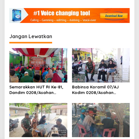
a
s
i
p
Jangan Lewatkan
o
s
Semarakkan HUT RI Ke-81,
Babinsa Koramil 07/AJ
Dandim 0208/Asahan
Kodim 0208/Asahan
Melalui Danramil Hadiri Aksi
Laksanakan Pendataan
Donor Darah di Kantor
Stunting Dengan Pegawai
Kemenag Asahan
Kesehatan Di Puskesmas