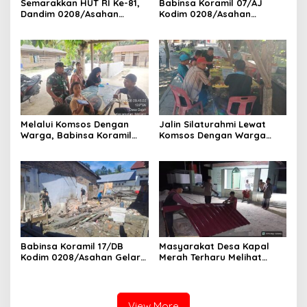
Semarakkan HUT RI Ke-81,
Babinsa Koramil 07/AJ
Dandim 0208/Asahan
Kodim 0208/Asahan
Melalui Danramil Hadiri Aksi
Laksanakan Pendataan
Donor Darah di Kantor
Stunting Dengan Pegawai
Kemenag Asahan
Kesehatan Di Puskesmas
Melalui Komsos Dengan
Jalin Silaturahmi Lewat
Warga, Babinsa Koramil
Komsos Dengan Warga
18/Meranti Kodim
Dilakukan Babinsa Koramil
0208/Asahan Himbau Jaga
09/TB Kodim 0208/Asahan
ebersihan Dan Kamtibmas
Babinsa Koramil 17/DB
Masyarakat Desa Kapal
Kodim 0208/Asahan Gelar
Merah Terharu Melihat
Komsos Bersama Dengan
Satgas TMMD Ke-129 Kodim
Tukang Bangunan
0208/Asahan Bekerja Siang
Malam Demi Renovasi
Mushollah Al Maghribi
View More