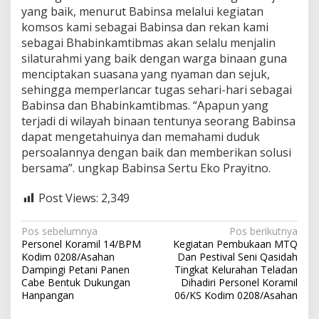
yang baik, menurut Babinsa melalui kegiatan
n
a
komsos kami sebagai Babinsa dan rekan kami
a
sebagai Bhabinkamtibmas akan selalu menjalin
n
silaturahmi yang baik dengan warga binaan guna
menciptakan suasana yang nyaman dan sejuk,
sehingga memperlancar tugas sehari-hari sebagai
Babinsa dan Bhabinkamtibmas. “Apapun yang
terjadi di wilayah binaan tentunya seorang Babinsa
dapat mengetahuinya dan memahami duduk
persoalannya dengan baik dan memberikan solusi
bersama”. ungkap Babinsa Sertu Eko Prayitno.
Post Views:
2,349
N
Pos sebelumnya
Pos berikutnya
Personel Koramil 14/BPM
Kegiatan Pembukaan MTQ
a
Kodim 0208/Asahan
Dan Pestival Seni Qasidah
v
Dampingi Petani Panen
Tingkat Kelurahan Teladan
Cabe Bentuk Dukungan
Dihadiri Personel Koramil
i
Hanpangan
06/KS Kodim 0208/Asahan
g