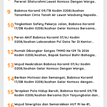
Pererat Silaturahmi Lewat Komsos Dengan Warga
Masyarakat Binaan
9
Babinsa Koramil 09/TB Kodim 0208/Asahan
Tanamkan Cinta Tanah Air Lewat Wasbang Kepada
Siswa-siswi MAN1 Kota Tanjung Balai
10
Tingkatkan Safety Pekerja Jalan, Babinsa Koramil
17/DB Kodim 0208/Asahan Gelar Komsos Bersama
Tim Pemotong Rumput Dinas PU
11
Peran Aktif Babinsa Koramil 07/AJ Kodim
0208/Asahan Laksanakan Pul Data Ter Di Kantor
Desa Air Joman
12
Rumah Dibongkar Satgas TMMD Ke-129 TA 2026
Kodim 0208/Asahan, Bapak Samsul Bahri Bahagia
Impiannya Miliki Rumah Layak Huni Segera Terwujud
13
Wujud Keakraban Babinsa Koramil 07/AJ Kodim
0208/Asahan Gelar Komsos Dengan Warga
Masyarakat
14
Berikan Motivasi dan Semangat, Babinsa Koramil
17/DB Kodim 0208/Asahan Gelar Komsos dengan
Pelajar Tim Drum Band
15
Terapkan Pola Hidup Bersih, Babinsa Koramil 09/TB
Kodim 0208/Asahan Bersama DLH Tanjungbalai dan
Warga Gelar Gotong Royong Lingkungan
16
Wujud Sinergitas dan Semarakkan HUT RI ke-81,