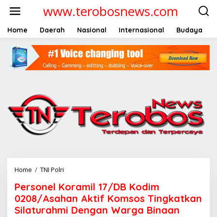
L
www.terobosnews.com
e
w
a
Home
Daerah
Nasional
Internasional
Budaya
t
i
k
e
k
o
n
t
e
n
Home
/
TNI Polri
P
e
Personel Koramil 17/DB Kodim
r
s
0208/Asahan Aktif Komsos Tingkatkan
o
Silaturahmi Dengan Warga Binaan
n