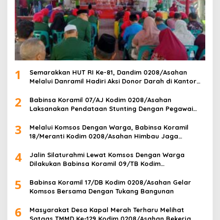
1
Semarakkan HUT RI Ke-81, Dandim 0208/Asahan
Melalui Danramil Hadiri Aksi Donor Darah di Kantor
Kemenag Asahan
2
Babinsa Koramil 07/AJ Kodim 0208/Asahan
Laksanakan Pendataan Stunting Dengan Pegawai
Kesehatan Di Puskesmas
3
Melalui Komsos Dengan Warga, Babinsa Koramil
18/Meranti Kodim 0208/Asahan Himbau Jaga
ebersihan Dan Kamtibmas
4
Jalin Silaturahmi Lewat Komsos Dengan Warga
Dilakukan Babinsa Koramil 09/TB Kodim
0208/Asahan
5
Babinsa Koramil 17/DB Kodim 0208/Asahan Gelar
Komsos Bersama Dengan Tukang Bangunan
6
Masyarakat Desa Kapal Merah Terharu Melihat
Satgas TMMD Ke-129 Kodim 0208/Asahan Bekerja