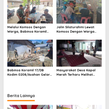
Kemenag Asahan
Kesehatan Di Puskesmas
Melalui Komsos Dengan
Jalin Silaturahmi Lewat
Warga, Babinsa Koramil
Komsos Dengan Warga
18/Meranti Kodim
Dilakukan Babinsa Koramil
0208/Asahan Himbau Jaga
09/TB Kodim 0208/Asahan
ebersihan Dan Kamtibmas
Babinsa Koramil 17/DB
Masyarakat Desa Kapal
Kodim 0208/Asahan Gelar
Merah Terharu Melihat
Komsos Bersama Dengan
Satgas TMMD Ke-129 Kodim
Tukang Bangunan
0208/Asahan Bekerja Siang
Malam Demi Renovasi
Mushollah Al Maghribi
Berita Lainnya