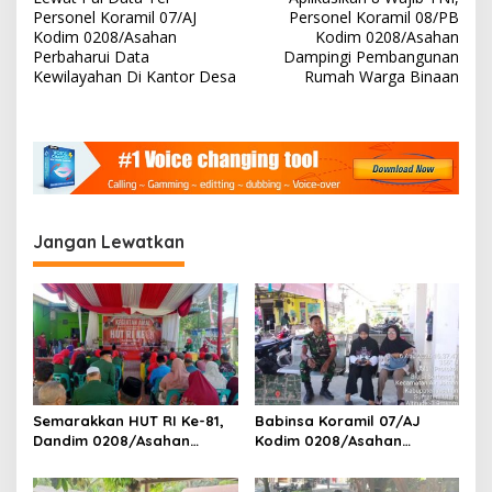
a
Personel Koramil 07/AJ
Personel Koramil 08/PB
v
Kodim 0208/Asahan
Kodim 0208/Asahan
Perbaharui Data
Dampingi Pembangunan
i
Kewilayahan Di Kantor Desa
Rumah Warga Binaan
g
a
s
i
p
Jangan Lewatkan
o
s
Semarakkan HUT RI Ke-81,
Babinsa Koramil 07/AJ
Dandim 0208/Asahan
Kodim 0208/Asahan
Melalui Danramil Hadiri Aksi
Laksanakan Pendataan
Donor Darah di Kantor
Stunting Dengan Pegawai