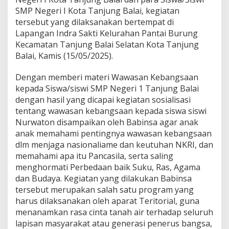
r
SMP Negeri I Kota Tanjung Balai, kegiatan
a
tersebut yang dilaksanakan bertempat di
m
Lapangan Indra Sakti Kelurahan Pantai Burung
i
Kecamatan Tanjung Balai Selatan Kota Tanjung
l
0
Balai, Kamis (15/05/2025).
9
/
Dengan memberi materi Wawasan Kebangsaan
T
kepada Siswa/siswi SMP Negeri 1 Tanjung Balai
B
dengan hasil yang dicapai kegiatan sosialisasi
K
o
tentang wawasan kebangsaan kepada siswa siswi
d
Nurwaton disampaikan oleh Babinsa agar anak
i
anak memahami pentingnya wawasan kebangsaan
m
dlm menjaga nasionaliame dan keutuhan NKRI, dan
0
2
memahami apa itu Pancasila, serta saling
0
menghormati Perbedaan baik Suku, Ras, Agama
8
dan Budaya. Kegiatan yang dilakukan Babinsa
/
tersebut merupakan salah satu program yang
A
harus dilaksanakan oleh aparat Teritorial, guna
s
a
menanamkan rasa cinta tanah air terhadap seluruh
h
lapisan masyarakat atau generasi penerus bangsa,
a