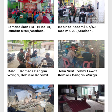
Semarakkan HUT RI Ke-81,
Babinsa Koramil 07/AJ
Dandim 0208/Asahan
Kodim 0208/Asahan
Melalui Danramil Hadiri Aksi
Laksanakan Pendataan
Donor Darah di Kantor
Stunting Dengan Pegawai
Kemenag Asahan
Kesehatan Di Puskesmas
Melalui Komsos Dengan
Jalin Silaturahmi Lewat
Warga, Babinsa Koramil
Komsos Dengan Warga
18/Meranti Kodim
Dilakukan Babinsa Koramil
0208/Asahan Himbau Jaga
09/TB Kodim 0208/Asahan
ebersihan Dan Kamtibmas