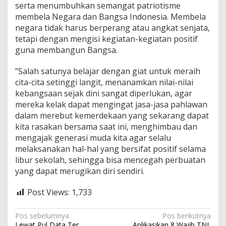
serta menumbuhkan semangat patriotisme
n
membela Negara dan Bangsa Indonesia. Membela
negara tidak harus berperang atau angkat senjata,
tetapi dengan mengisi kegiatan-kegiatan positif
guna membangun Bangsa.
”Salah satunya belajar dengan giat untuk meraih
cita-cita setinggi langit, menanamkan nilai-nilai
kebangsaan sejak dini sangat diperlukan, agar
mereka kelak dapat mengingat jasa-jasa pahlawan
dalam merebut kemerdekaan yang sekarang dapat
kita rasakan bersama saat ini, menghimbau dan
mengajak generasi muda kita agar selalu
melaksanakan hal-hal yang bersifat positif selama
libur sekolah, sehingga bisa mencegah perbuatan
yang dapat merugikan diri sendiri.
Post Views:
1,733
N
Pos sebelumnya
Pos berikutnya
Lewat Pul Data Ter
Aplikasikan 8 Wajib TNI,