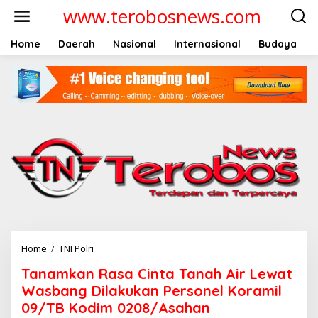
L
www.terobosnews.com
e
w
a
Home
Daerah
Nasional
Internasional
Budaya
t
i
k
e
k
o
n
t
e
n
Home
/
TNI Polri
T
a
Tanamkan Rasa Cinta Tanah Air Lewat
n
a
Wasbang Dilakukan Personel Koramil
m
09/TB Kodim 0208/Asahan
k