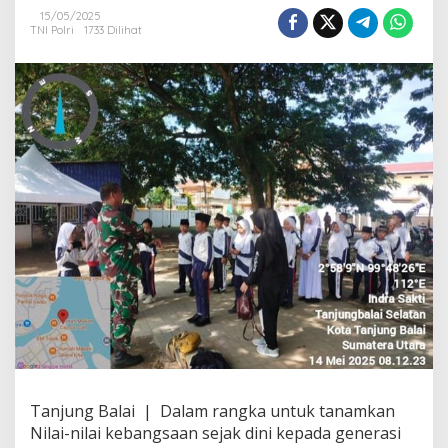
a
15/05/2025
n
TNI Polri
1733 Dilihat
R
a
s
a
C
i
n
t
a
T
a
n
a
h
A
i
r
L
e
w
a
Tanjung Balai | Dalam rangka untuk tanamkan
t
Nilai-nilai kebangsaan sejak dini kepada generasi
W