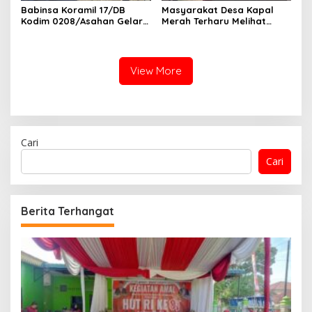
Babinsa Koramil 17/DB
Masyarakat Desa Kapal
Kodim 0208/Asahan Gelar
Merah Terharu Melihat
Komsos Bersama Dengan
Satgas TMMD Ke-129 Kodim
Tukang Bangunan
0208/Asahan Bekerja Siang
Malam Demi Renovasi
Mushollah Al Maghribi
View More
Cari
Cari
Berita Terhangat