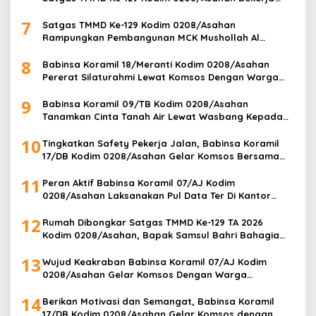
Siang Malam Demi Renovasi Mushollah Al Maghribi
7
Satgas TMMD Ke-129 Kodim 0208/Asahan
Rampungkan Pembangunan MCK Mushollah Al
Maghribi, Jamaah Sambut Antusias
8
Babinsa Koramil 18/Meranti Kodim 0208/Asahan
Pererat Silaturahmi Lewat Komsos Dengan Warga
Masyarakat Binaan
9
Babinsa Koramil 09/TB Kodim 0208/Asahan
Tanamkan Cinta Tanah Air Lewat Wasbang Kepada
Siswa-siswi MAN1 Kota Tanjung Balai
10
Tingkatkan Safety Pekerja Jalan, Babinsa Koramil
17/DB Kodim 0208/Asahan Gelar Komsos Bersama
Tim Pemotong Rumput Dinas PU
11
Peran Aktif Babinsa Koramil 07/AJ Kodim
0208/Asahan Laksanakan Pul Data Ter Di Kantor
Desa Air Joman
12
Rumah Dibongkar Satgas TMMD Ke-129 TA 2026
Kodim 0208/Asahan, Bapak Samsul Bahri Bahagia
Impiannya Miliki Rumah Layak Huni Segera Terwujud
13
Wujud Keakraban Babinsa Koramil 07/AJ Kodim
0208/Asahan Gelar Komsos Dengan Warga
Masyarakat
14
Berikan Motivasi dan Semangat, Babinsa Koramil
17/DB Kodim 0208/Asahan Gelar Komsos dengan