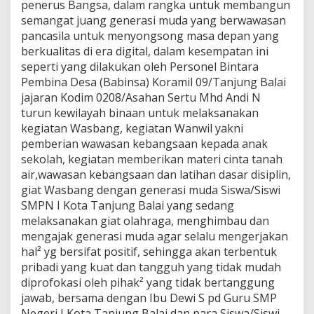
penerus Bangsa, dalam rangka untuk membangun
a
semangat juang generasi muda yang berwawasan
s
b
pancasila untuk menyongsong masa depan yang
a
berkualitas di era digital, dalam kesempatan ini
n
seperti yang dilakukan oleh Personel Bintara
g
Pembina Desa (Babinsa) Koramil 09/Tanjung Balai
D
jajaran Kodim 0208/Asahan Sertu Mhd Andi N
i
l
turun kewilayah binaan untuk melaksanakan
a
kegiatan Wasbang, kegiatan Wanwil yakni
k
pemberian wawasan kebangsaan kepada anak
u
sekolah, kegiatan memberikan materi cinta tanah
k
a
air,wawasan kebangsaan dan latihan dasar disiplin,
n
giat Wasbang dengan generasi muda Siswa/Siswi
P
SMPN I Kota Tanjung Balai yang sedang
e
melaksanakan giat olahraga, menghimbau dan
r
mengajak generasi muda agar selalu mengerjakan
s
o
hal² yg bersifat positif, sehingga akan terbentuk
n
pribadi yang kuat dan tangguh yang tidak mudah
e
diprofokasi oleh pihak² yang tidak bertanggung
l
jawab, bersama dengan Ibu Dewi S pd Guru SMP
K
o
Negeri I Kota Tanjung Balai dan para Siswa/Siswi