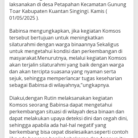
laksanakan di desa Petapahan Kecamatan Gunung
k
s
Toar Kabupaten Kuantan Singingi. Kamis (
a
01/05/2025 ).
n
a
Babinsa mengungkapkan, jika kegiatan Komsos
k
tersebut bertujuan untuk meningkatkan
a
n
silaturahmi dengan warga binaannya Sekaligus
K
untuk mengetahui kondisi dan perkembangan di
o
masyarakat.Menurutnya, melalui kegiatan Komsos
m
akan terjalin silaturahmi yang baik dengan warga
s
o
dan akan tercipta suasana yang nyaman serta
s
sejuk, sehingga memperlancar tugas keseharian
B
sebagai Babinsa di wilayahnya,”ungkapnya.
e
r
Diakui,dengan Rutin melaksanakan kegiatan
s
a
Komsos seorang Babinsa dapat mengetahui
m
perkembangan situasi di wilayah desa binaan dan
a
dapat melakukan upaya deteksi dini dan cegah dini,
W
sehingga apabila ada hal-hal negatif yang
a
berkembang bisa cepat diselesaikan.seperti contoh
r
g