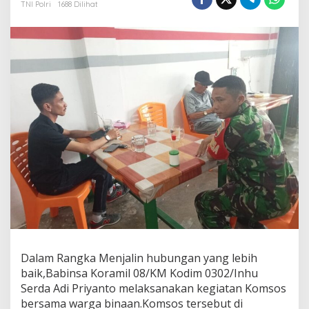
TNI Polri
1688 Dilihat
a
g
a
H
u
b
u
n
g
a
n
B
a
i
k
,
B
a
b
i
n
Dalam Rangka Menjalin hubungan yang lebih
s
baik,Babinsa Koramil 08/KM Kodim 0302/Inhu
a
Serda Adi Priyanto melaksanakan kegiatan Komsos
L
bersama warga binaan.Komsos tersebut di
a