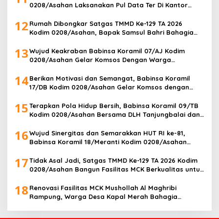
0208/Asahan Laksanakan Pul Data Ter Di Kantor
Desa Air Joman
12
Rumah Dibongkar Satgas TMMD Ke-129 TA 2026
Kodim 0208/Asahan, Bapak Samsul Bahri Bahagia
Impiannya Miliki Rumah Layak Huni Segera Terwujud
13
Wujud Keakraban Babinsa Koramil 07/AJ Kodim
0208/Asahan Gelar Komsos Dengan Warga
Masyarakat
14
Berikan Motivasi dan Semangat, Babinsa Koramil
17/DB Kodim 0208/Asahan Gelar Komsos dengan
Pelajar Tim Drum Band
15
Terapkan Pola Hidup Bersih, Babinsa Koramil 09/TB
Kodim 0208/Asahan Bersama DLH Tanjungbalai dan
Warga Gelar Gotong Royong Lingkungan
16
Wujud Sinergitas dan Semarakkan HUT RI ke-81,
Babinsa Koramil 18/Meranti Kodim 0208/Asahan
Bersama Perangkat Desa Pasang Umbul-Umbul
17
Tidak Asal Jadi, Satgas TMMD Ke-129 TA 2026 Kodim
0208/Asahan Bangun Fasilitas MCK Berkualitas untuk
Warga Desa Kapal Merah
18
Renovasi Fasilitas MCK Mushollah Al Maghribi
Rampung, Warga Desa Kapal Merah Bahagia
Rasakan Manfaat Program TMMD Ke-129 Kodim
0208/Asahan