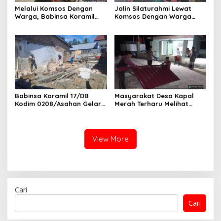
Melalui Komsos Dengan
Jalin Silaturahmi Lewat
Warga, Babinsa Koramil
Komsos Dengan Warga
18/Meranti Kodim
Dilakukan Babinsa Koramil
0208/Asahan Himbau Jaga
09/TB Kodim 0208/Asahan
ebersihan Dan Kamtibmas
Babinsa Koramil 17/DB
Masyarakat Desa Kapal
Kodim 0208/Asahan Gelar
Merah Terharu Melihat
Komsos Bersama Dengan
Satgas TMMD Ke-129 Kodim
Tukang Bangunan
0208/Asahan Bekerja Siang
Malam Demi Renovasi
Mushollah Al Maghribi
View More
Cari
Cari