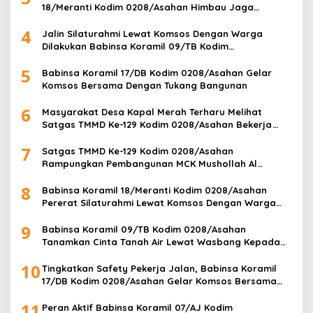
18/Meranti Kodim 0208/Asahan Himbau Jaga
ebersihan Dan Kamtibmas
4
Jalin Silaturahmi Lewat Komsos Dengan Warga
Dilakukan Babinsa Koramil 09/TB Kodim
0208/Asahan
5
Babinsa Koramil 17/DB Kodim 0208/Asahan Gelar
Komsos Bersama Dengan Tukang Bangunan
6
Masyarakat Desa Kapal Merah Terharu Melihat
Satgas TMMD Ke-129 Kodim 0208/Asahan Bekerja
Siang Malam Demi Renovasi Mushollah Al Maghribi
7
Satgas TMMD Ke-129 Kodim 0208/Asahan
Rampungkan Pembangunan MCK Mushollah Al
Maghribi, Jamaah Sambut Antusias
8
Babinsa Koramil 18/Meranti Kodim 0208/Asahan
Pererat Silaturahmi Lewat Komsos Dengan Warga
Masyarakat Binaan
9
Babinsa Koramil 09/TB Kodim 0208/Asahan
Tanamkan Cinta Tanah Air Lewat Wasbang Kepada
Siswa-siswi MAN1 Kota Tanjung Balai
10
Tingkatkan Safety Pekerja Jalan, Babinsa Koramil
17/DB Kodim 0208/Asahan Gelar Komsos Bersama
Tim Pemotong Rumput Dinas PU
11
Peran Aktif Babinsa Koramil 07/AJ Kodim