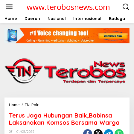
L
www.terobosnews.com
e
w
a
Home
Daerah
Nasional
Internasional
Budaya
t
i
k
e
k
o
n
t
e
n
Home
/
TNI Polri
T
e
Terus Jaga Hubungan Baik,Babinsa
r
u
Laksanakan Komsos Bersama Warga
s
J
031
01/05/2025