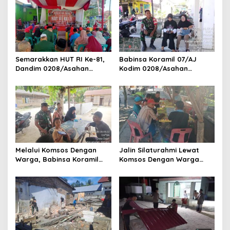
s
Semarakkan HUT RI Ke-81,
Babinsa Koramil 07/AJ
Dandim 0208/Asahan
Kodim 0208/Asahan
Melalui Danramil Hadiri Aksi
Laksanakan Pendataan
Donor Darah di Kantor
Stunting Dengan Pegawai
Kemenag Asahan
Kesehatan Di Puskesmas
Melalui Komsos Dengan
Jalin Silaturahmi Lewat
Warga, Babinsa Koramil
Komsos Dengan Warga
18/Meranti Kodim
Dilakukan Babinsa Koramil
0208/Asahan Himbau Jaga
09/TB Kodim 0208/Asahan
ebersihan Dan Kamtibmas