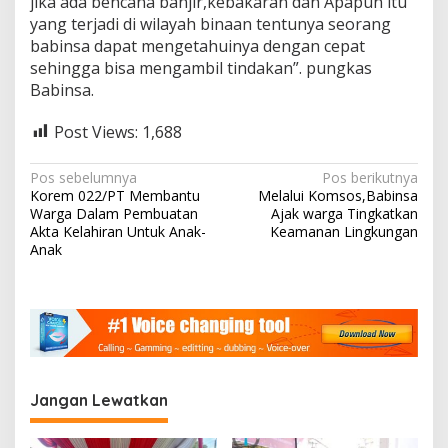
jika ada bencana banjir,kebakaran dan Apapun itu
a
yang terjadi di wilayah binaan tentunya seorang
babinsa dapat mengetahuinya dengan cepat
sehingga bisa mengambil tindakan”. pungkas
Babinsa.
Post Views:
1,688
N
Pos sebelumnya
Pos berikutnya
Korem 022/PT Membantu
Melalui Komsos,Babinsa
a
Warga Dalam Pembuatan
Ajak warga Tingkatkan
v
Akta Kelahiran Untuk Anak-
Keamanan Lingkungan
Anak
i
g
a
s
i
Jangan Lewatkan
p
o