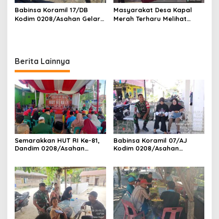
Babinsa Koramil 17/DB
Masyarakat Desa Kapal
Kodim 0208/Asahan Gelar
Merah Terharu Melihat
Komsos Bersama Dengan
Satgas TMMD Ke-129 Kodim
Tukang Bangunan
0208/Asahan Bekerja Siang
Malam Demi Renovasi
Mushollah Al Maghribi
Berita Lainnya
Semarakkan HUT RI Ke-81,
Babinsa Koramil 07/AJ
Dandim 0208/Asahan
Kodim 0208/Asahan
Melalui Danramil Hadiri Aksi
Laksanakan Pendataan
Donor Darah di Kantor
Stunting Dengan Pegawai
Kemenag Asahan
Kesehatan Di Puskesmas