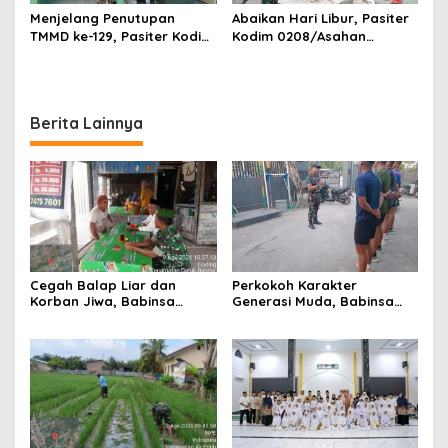
Menjelang Penutupan
Abaikan Hari Libur, Pasiter
TMMD ke-129, Pasiter Kodim
Kodim 0208/Asahan
0208/Asahan Cek Sarana
Kontrol Renovasi MCK
Air Bersih di Desa Kapal
Mushollah Al Maghribi
Merah
Berita Lainnya
Cegah Balap Liar dan
Perkokoh Karakter
Korban Jiwa, Babinsa
Generasi Muda, Babinsa
Koramil 17/DB Kodim
Koramil 09/TB Kodim
0208/Asahan Gelar Komsos
0208/Asahan Rangkul
Tegur Pengendara dan
Pelajar dan Mahasiswa
Serap Informasi Warga
Lewat Wasbang