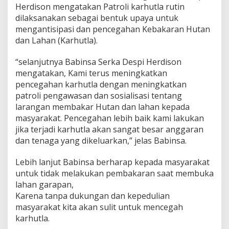
Herdison mengatakan Patroli karhutla rutin
l
a
dilaksanakan sebagai bentuk upaya untuk
d
mengantisipasi dan pencegahan Kebakaran Hutan
i
dan Lahan (Karhutla).
w
i
“selanjutnya Babinsa Serka Despi Herdison
l
a
mengatakan, Kami terus meningkatkan
y
pencegahan karhutla dengan meningkatkan
a
patroli pengawasan dan sosialisasi tentang
h
larangan membakar Hutan dan lahan kepada
b
masyarakat. Pencegahan lebih baik kami lakukan
i
n
jika terjadi karhutla akan sangat besar anggaran
a
dan tenaga yang dikeluarkan,” jelas Babinsa.
a
n
Lebih lanjut Babinsa berharap kepada masyarakat
untuk tidak melakukan pembakaran saat membuka
lahan garapan,
Karena tanpa dukungan dan kepedulian
masyarakat kita akan sulit untuk mencegah
karhutla.