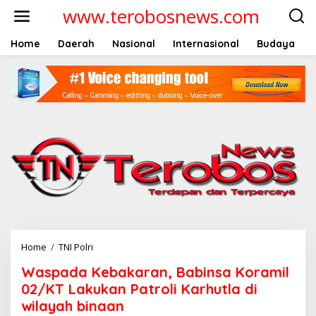
L
www.terobosnews.com
e
w
a
Home
Daerah
Nasional
Internasional
Budaya
t
i
k
e
k
o
n
t
e
n
Home
/
TNI Polri
W
a
Waspada Kebakaran, Babinsa Koramil
s
p
02/KT Lakukan Patroli Karhutla di
a
wilayah binaan
d