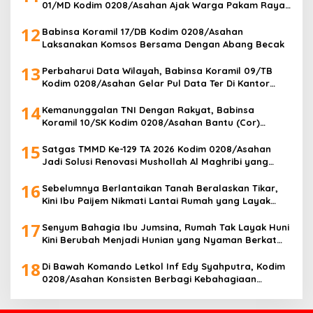
01/MD Kodim 0208/Asahan Ajak Warga Pakam Raya
Selatan Gotong Royong
12
Babinsa Koramil 17/DB Kodim 0208/Asahan
Laksanakan Komsos Bersama Dengan Abang Becak
13
Perbaharui Data Wilayah, Babinsa Koramil 09/TB
Kodim 0208/Asahan Gelar Pul Data Ter Di Kantor
Kelurahan
14
Kemanunggalan TNI Dengan Rakyat, Babinsa
Koramil 10/SK Kodim 0208/Asahan Bantu (Cor)
Bangun Rumah Warga
15
Satgas TMMD Ke-129 TA 2026 Kodim 0208/Asahan
Jadi Solusi Renovasi Mushollah Al Maghribi yang
Mulai Rapuh
16
Sebelumnya Berlantaikan Tanah Beralaskan Tikar,
Kini Ibu Paijem Nikmati Lantai Rumah yang Layak
Berkat Satgas TMMD Ke-129 Kodim 0208/Asahan
17
Senyum Bahagia Ibu Jumsina, Rumah Tak Layak Huni
Kini Berubah Menjadi Hunian yang Nyaman Berkat
TMMD ke-129 Kodim 0208/Asahan
18
Di Bawah Komando Letkol Inf Edy Syahputra, Kodim
0208/Asahan Konsisten Berbagi Kebahagiaan
dengan Masyarakat