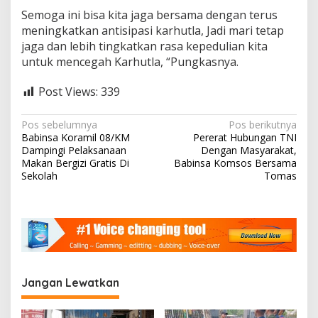
Semoga ini bisa kita jaga bersama dengan terus
meningkatkan antisipasi karhutla, Jadi mari tetap
jaga dan lebih tingkatkan rasa kepedulian kita
untuk mencegah Karhutla, “Pungkasnya.
Post Views:
339
N
Pos sebelumnya
Pos berikutnya
Babinsa Koramil 08/KM
Pererat Hubungan TNI
a
Dampingi Pelaksanaan
Dengan Masyarakat,
v
Makan Bergizi Gratis Di
Babinsa Komsos Bersama
Sekolah
Tomas
i
g
a
s
i
Jangan Lewatkan
p
o