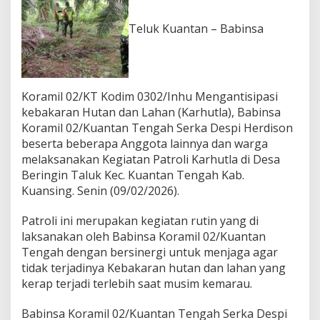
0
2
Teluk Kuantan – Babinsa
/
K
T
L
a
Koramil 02/KT Kodim 0302/Inhu Mengantisipasi
k
kebakaran Hutan dan Lahan (Karhutla), Babinsa
u
k
Koramil 02/Kuantan Tengah Serka Despi Herdison
a
beserta beberapa Anggota lainnya dan warga
n
melaksanakan Kegiatan Patroli Karhutla di Desa
P
Beringin Taluk Kec. Kuantan Tengah Kab.
a
t
Kuansing. Senin (09/02/2026).
r
o
Patroli ini merupakan kegiatan rutin yang di
l
laksanakan oleh Babinsa Koramil 02/Kuantan
i
Tengah dengan bersinergi untuk menjaga agar
K
a
tidak terjadinya Kebakaran hutan dan lahan yang
r
kerap terjadi terlebih saat musim kemarau.
h
u
Babinsa Koramil 02/Kuantan Tengah Serka Despi
t