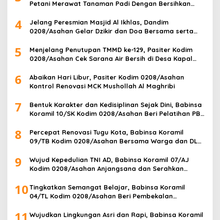
Petani Merawat Tanaman Padi Dengan Bersihkan
Gulma
4
Jelang Peresmian Masjid Al Ikhlas, Dandim
0208/Asahan Gelar Dzikir dan Doa Bersama serta
Santuni Anak Yatim
5
Menjelang Penutupan TMMD ke-129, Pasiter Kodim
0208/Asahan Cek Sarana Air Bersih di Desa Kapal
Merah
6
Abaikan Hari Libur, Pasiter Kodim 0208/Asahan
Kontrol Renovasi MCK Mushollah Al Maghribi
7
Bentuk Karakter dan Kedisiplinan Sejak Dini, Babinsa
Koramil 10/SK Kodim 0208/Asahan Beri Pelatihan PBB
dan Etika Bagi Siswa MIN 7 Pertahanan
8
Percepat Renovasi Tugu Kota, Babinsa Koramil
09/TB Kodim 0208/Asahan Bersama Warga dan DLH
Tanjungbalai Gelar Gotong Royong
9
Wujud Kepedulian TNI AD, Babinsa Koramil 07/AJ
Kodim 0208/Asahan Anjangsana dan Serahkan
Bantuan Tali Kasih Kepada Lansia Usia 97 Tahun
10
Tingkatkan Semangat Belajar, Babinsa Koramil
04/TL Kodim 0208/Asahan Beri Pembekalan
Wawasan Kebangsaan bagi Pelajar SMA & SMK
11
Wujudkan Lingkungan Asri dan Rapi, Babinsa Koramil