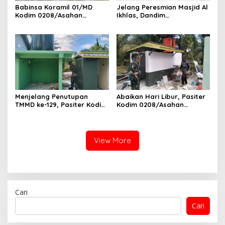
Babinsa Koramil 01/MD
Jelang Peresmian Masjid Al
Kodim 0208/Asahan
Ikhlas, Dandim
Dampingi Petani Merawat
0208/Asahan Gelar Dzikir
Tanaman Padi Dengan
dan Doa Bersama serta
Bersihkan Gulma
Santuni Anak Yatim
Menjelang Penutupan
Abaikan Hari Libur, Pasiter
TMMD ke-129, Pasiter Kodim
Kodim 0208/Asahan
0208/Asahan Cek Sarana
Kontrol Renovasi MCK
Air Bersih di Desa Kapal
Mushollah Al Maghribi
Merah
View More
Cari
Cari