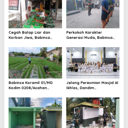
s
Cegah Balap Liar dan
Perkokoh Karakter
Korban Jiwa, Babinsa
Generasi Muda, Babinsa
Koramil 17/DB Kodim
Koramil 09/TB Kodim
0208/Asahan Gelar Komsos
0208/Asahan Rangkul
Tegur Pengendara dan
Pelajar dan Mahasiswa
Serap Informasi Warga
Lewat Wasbang
Babinsa Koramil 01/MD
Jelang Peresmian Masjid Al
Kodim 0208/Asahan
Ikhlas, Dandim
Dampingi Petani Merawat
0208/Asahan Gelar Dzikir
Tanaman Padi Dengan
dan Doa Bersama serta
Bersihkan Gulma
Santuni Anak Yatim