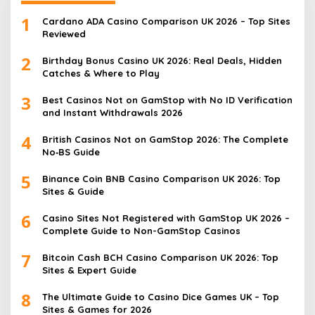
1
Cardano ADA Casino Comparison UK 2026 – Top Sites
Reviewed
2
Birthday Bonus Casino UK 2026: Real Deals, Hidden
Catches & Where to Play
3
Best Casinos Not on GamStop with No ID Verification
and Instant Withdrawals 2026
4
British Casinos Not on GamStop 2026: The Complete
No‑BS Guide
5
Binance Coin BNB Casino Comparison UK 2026: Top
Sites & Guide
6
Casino Sites Not Registered with GamStop UK 2026 –
Complete Guide to Non-GamStop Casinos
7
Bitcoin Cash BCH Casino Comparison UK 2026: Top
Sites & Expert Guide
8
The Ultimate Guide to Casino Dice Games UK – Top
Sites & Games for 2026